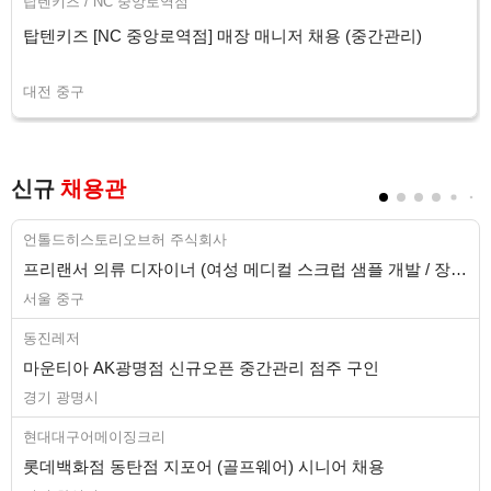
탑텐키즈 / NC 중앙로역점
탑텐키즈 [NC 중앙로역점] 매장 매니저 채용 (중간관리)
대전 중구
신규
채용관
언톨드히스토리오브허 주식회사
프리랜서 의류 디자이너 (여성 메디컬 스크럽 샘플 개발 / 장기)
서울 중구
동진레저
마운티아 AK광명점 신규오픈 중간관리 점주 구인
경기 광명시
현대대구어메이징크리
롯데백화점 동탄점 지포어 (골프웨어) 시니어 채용