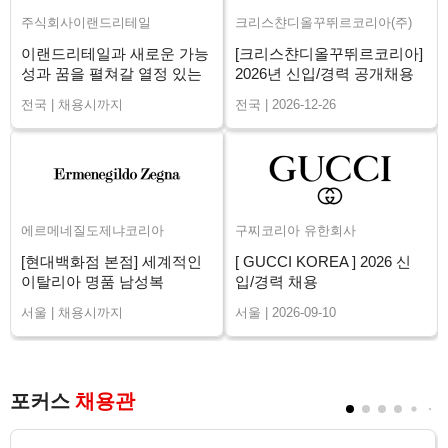
주식회사이랜드리테일
크리스챤디올꾸뛰르코리아(주)
이랜드리테일과 새로운 가능
[크리스챤디올꾸뛰르코리아]
성과 꿈을 펼쳐갈 열정 있는
2026년 신입/경력 공개채용
매니저님을 구인합니다.
전국 | 채용시까지
전국 | 2026-12-26
에르메네질도제냐코리아
구찌코리아 유한회사
[현대백화점 본점] 세계적인
[ GUCCI KOREA ] 2026 신
이탈리아 명품 남성복
입/경력 채용
ZEGNA 신입/경력
서울 | 채용시까지
서울 | 2026-09-10
포커스
채용관