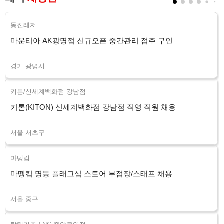
동진레저
마운티아 AK광명점 신규오픈 중간관리 점주 구인
경기 광명시
키톤/신세계백화점 강남점
키톤(KITON) 신세계백화점 강남점 직영 직원 채용
서울 서초구
마뗑킴
마뗑킴 명동 플래그십 스토어 부점장/스태프 채용
서울 중구