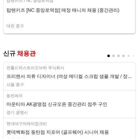
탑텐키즈 / NC 중앙로역점
탑텐키즈 [NC 중앙로역점] 매장 매니저 채용 (중간관리)
대전 중구
신규
채용관
언톨드히스토리오브허 주식회사
프리랜서 의류 디자이너 (여성 메디컬 스크럽 샘플 개발 / 장기)
서울 중구
동진레저
마운티아 AK광명점 신규오픈 중간관리 점주 구인
경기 광명시
현대대구어메이징크리
롯데백화점 동탄점 지포어 (골프웨어) 시니어 채용