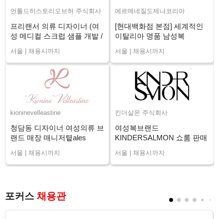
언톨드히스토리오브허 주식회사
에르메네질도제냐코리아
프리랜서 의류 디자이너 (여
[현대백화점 본점] 세계적인
성 메디컬 스크럽 샘플 개발 /
이탈리아 명품 남성복
장기)
ZEGNA 신입/경력
서울 | 채용시까지
서울 | 채용시까지
kioninevelleastine
킨더살몬 주식회사
청담동 디자이너 여성의류 브
여성복브랜드
랜드 매장 매니저톁ales
KINDERSALMON 쇼룸 판매
Advisor 채용
직원 채용
서울 | 채용시까지
서울 | 채용시까지
포커스
채용관