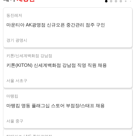
동진레저
마운티아 AK광명점 신규오픈 중간관리 점주 구인
경기 광명시
키톤/신세계백화점 강남점
키톤(KITON) 신세계백화점 강남점 직영 직원 채용
서울 서초구
마뗑킴
마뗑킴 명동 플래그십 스토어 부점장/스태프 채용
서울 중구