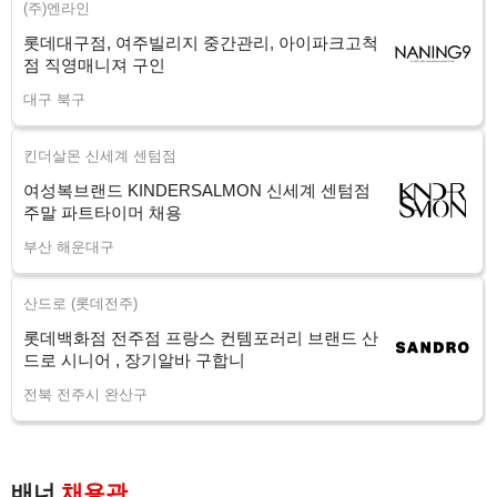
(주)엔라인
롯데대구점, 여주빌리지 중간관리, 아이파크고척
점 직영매니져 구인
대구 북구
킨더살몬 신세계 센텀점
여성복브랜드 KINDERSALMON 신세계 센텀점
주말 파트타이머 채용
부산 해운대구
산드로 (롯데전주)
롯데백화점 전주점 프랑스 컨템포러리 브랜드 산
드로 시니어 , 장기알바 구합니
전북 전주시 완산구
배너
채용관