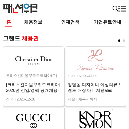
홈
채용정보
인재검색
기업유료안내
그랜드
채용관
크리스챤디올꾸뛰르코리아(주)
kioninevelleastine
[크리스챤디올꾸뛰르코리아]
청담동 디자이너 여성의류 브
2026년 신입/경력 공개채용
랜드 매장 매니저톁ales
Advisor 채용
전국 | 2026-12-26
서울 | 채용시까지