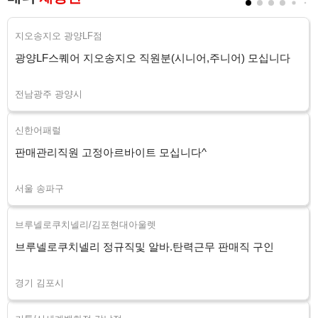
지오송지오 광양LF점
광양LF스퀘어 지오송지오 직원분(시니어,주니어) 모십니다
전남광주 광양시
신한어패럴
판매관리직원 고정아르바이트 모십니다^
서울 송파구
브루넬로쿠치넬리/김포현대아울렛
브루넬로쿠치넬리 정규직및 알바.탄력근무 판매직 구인
경기 김포시