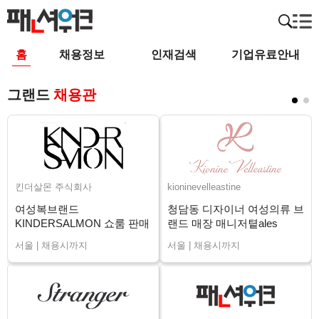
홈
채용정보
인재검색
기업유료안내
그랜드
채용관
킨더살몬 주식회사
kioninevelleastine
여성복브랜드
청담동 디자이너 여성의류 브
KINDERSALMON 쇼룸 판매
랜드 매장 매니저톁ales
직원 채용
Advisor 채용
서울 | 채용시까지
서울 | 채용시까지