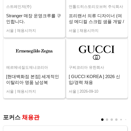
스트레인져(주)
언톨드히스토리오브허 주식회사
Stranger 매장 운영크루를 구
프리랜서 의류 디자이너 (여
인합니다.
성 메디컬 스크럽 샘플 개발 /
장기)
서울 | 채용시까지
서울 | 채용시까지
에르메네질도제냐코리아
구찌코리아 유한회사
[현대백화점 본점] 세계적인
[ GUCCI KOREA ] 2026 신
이탈리아 명품 남성복
입/경력 채용
ZEGNA 신입/경력
서울 | 채용시까지
서울 | 2026-09-10
포커스
채용관