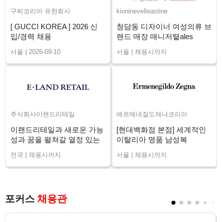
구찌코리아 유한회사
kioninevelleastine
[ GUCCI KOREA ] 2026 신
청담동 디자이너 여성의류 브
입/경력 채용
랜드 매장 매니저톁ales
Advisor 채용
서울 | 2026-09-10
서울 | 채용시까지
주식회사이랜드리테일
에르메네질도제냐코리아
이랜드리테일과 새로운 가능
[현대백화점 본점] 세계적인
성과 꿈을 펼쳐갈 열정 있는
이탈리아 명품 남성복
매니저님을 구인합니다.
ZEGNA 신입/경력
전국 | 채용시까지
서울 | 채용시까지
포커스
채용관