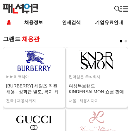
홈
채용정보
인재검색
기업유료안내
그랜드
채용관
버버리코리아
킨더살몬 주식회사
[BURBERRY] 세일즈 직원
여성복브랜드
채용 - 성과급 별도, 복지 최
KINDERSALMON 쇼룸 판매
상 (전국)
직원 채용
전국 | 채용시까지
서울 | 채용시까지