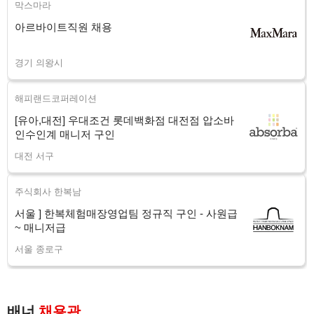
막스마라
아르바이트직원 채용
경기 의왕시
해피랜드코퍼레이션
[유아,대전] 우대조건 롯데백화점 대전점 압소바
인수인계 매니저 구인
대전 서구
주식회사 한복남
서울 ] 한복체험매장영업팀 정규직 구인 - 사원급
~ 매니저급
서울 종로구
배너
채용관