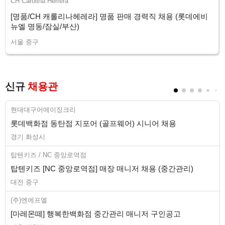
CH Carolina Herrera
[명품/CH 캐롤리나헤레라] 명품 판매 경력직 채용 (롯데에비
뉴엘 명동/잠실/부산)
서울 중구
신규
채용관
현대대구어메이징크리
롯데백화점 동탄점 지포어 (골프웨어) 시니어 채용
경기 화성시
탑텐키즈 / NC 중앙로역점
탑텐키즈 [NC 중앙로역점] 매장 매니저 채용 (중간관리)
대전 중구
(주)엔에프엘
[마레몬떼] 행복한백화점 중간관리 매니저 구인공고