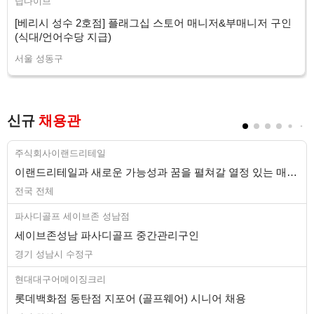
딥다이브
[베리시 성수 2호점] 플래그십 스토어 매니저&부매니저 구인
(식대/언어수당 지급)
서울 성동구
신규
채용관
주식회사이랜드리테일
이랜드리테일과 새로운 가능성과 꿈을 펼쳐갈 열정 있는 매니저님을 구인합니다.
전국 전체
파사디골프 세이브존 성남점
세이브존성남 파사디골프 중간관리구인
경기 성남시 수정구
현대대구어메이징크리
롯데백화점 동탄점 지포어 (골프웨어) 시니어 채용