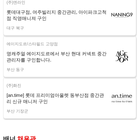
(주)엔라인
롯데대구점, 여주빌리지 중간관리, 아이파크고척
점 직영매니져 구인
대구 북구
에이지도르/스타필드 고양점
영캐주얼 에이지도르에서 부산 현대 커넥트 중간
관리자를 구인합니다.
부산 동구
(주)화진
[an.time] 롯데 프리미엄아울렛 동부산점 중간관
리 신규 매니저 구인
부산 기장군
배너
채용관