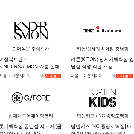
킨더살몬 주식회사
키톤/신세계백화점 강남점
여성복브랜드
키톤(KITON) 신세계백화점 강
KINDERSALMON 쇼룸 판매
남점 직영 직원 채용
직원 채용
서울
채용시까지
서울
채용시까지
상세보기
상세보기
현대대구어메이징크리
탑텐키즈 / NC 중앙로역점
롯데백화점 동탄점 지포어 (골
탑텐키즈 [NC 중앙로역점] 매
프웨어) 시니어 채용
장 매니저 채용 (중간관리)