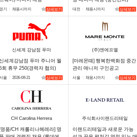
경기
채용시까지
대전
채용시까지
상세보기
상세보기
신세계 강남점 푸마
(주)엔에프엘
신세계강남점 푸마 주니어 월
[마레몬떼] 행복한백화점 중간
6회 휴무 250(경력자 협의)
관리 매니저 구인공고
서울
2026-08-21
서울
채용시까지
상세보기
상세보기
CH Carolina Herrera
주식회사이랜드리테일
[명품/CH 캐롤리나헤레라] 명
이랜드리테일과 새로운 가능
품 판매 경력직 채용 (롯데에
성과 꿈을 펼쳐갈 열정 있는 