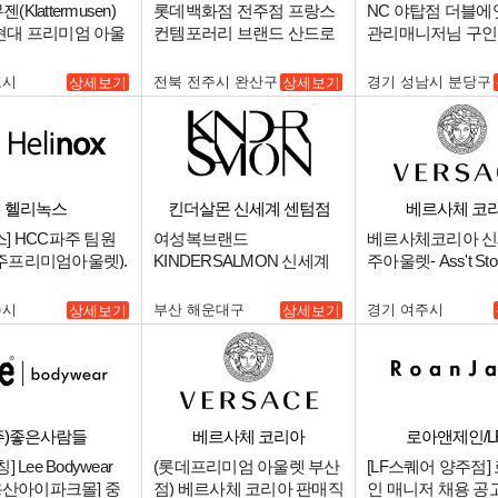
울렛 김포점
Klattermusen)
롯데백화점 전주점 프랑스
NC 야탑점 더블에
현대 프리미엄 아울
컨템포러리 브랜드 산드로
관리매니저님 구인
 모십니다!!.
시니어 , 장기알바 구합니.
포시
전북 전주시 완산구
경기 성남시 분당구
상세보기
상세보기
헬리녹스
킨더살몬 신세계 센텀점
베르사체 코
] HCC파주 팀원
여성복브랜드
베르사체코리아 신
주프리미엄아울렛).
KINDERSALMON 신세계
주아울렛- Ass't Sto
센텀점 주말 파트타이머 채
Manager (부점장급
용.
주시
부산 해운대구
경기 여주시
상세보기
상세보기
주)좋은사람들
베르사체 코리아
로아앤제인/L
] Lee Bodywear
(롯데프리미엄 아울렛 부산
[LF스퀘어 양주점]
[용산아이파크몰] 중
점) 베르사체 코리아 판매직
인 매니저 채용 공고