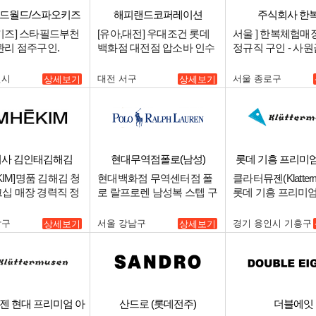
랜드월드/스파오키즈
해피랜드코퍼레이션
주식회사 한
스타필드부천
키즈] 스타필드부천
[유아,대전] 우대조건 롯데
서울 ] 한복체험
관리 점주구인.
백화점 대전점 압소바 인수
정규직 구인 - 사원급
인계 매니저 구인.
니저급.
천시
대전 서구
서울 종로구
상세보기
상세보기
사 김인태김해김
현대무역점폴로(남성)
롯데 기흥 프리미
EKIM]명품 김해김 청
현대백화점 무역센터점 폴
클라터뮤젠(Klatterm
십 매장 경력직 정
로 랄프로렌 남성복 스텝 구
롯데 기흥 프리미
.
인 합니다.
매니저(스태프) 모십
남구
서울 강남구
경기 용인시 기흥구
상세보기
상세보기
젠 현대 프리미엄 아
산드로 (롯데전주)
더블에잇