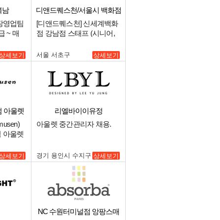
복남
디앤드퀘스천/서울시 백화점
최상급 점
매장영업팀
[디앤드퀘스천] 신세계백화
 ~ 매
점 강남점 스태프 (시니어,
주니어).
서울 서초구
상세보기
상세보기
엄 아울렛
리엘바이이유정
usen)
아울렛 중간관리자 채용.
엄 아울렛
니다!!.
경기 용인시 수지구
상세보기
상세보기
NC 수원터미널점 앙팡스매