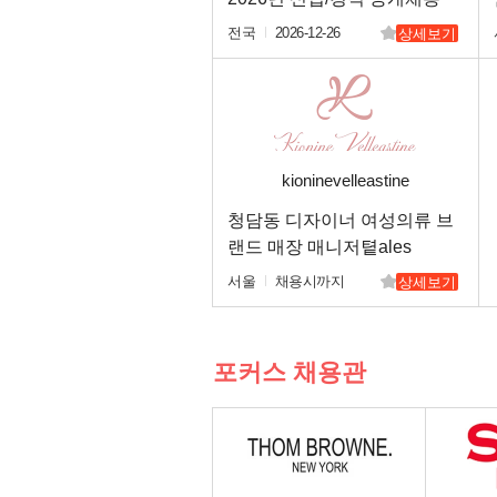
전국
2026-12-26
상세보기
kioninevelleastine
청담동 디자이너 여성의류 브
랜드 매장 매니저톁ales
Advisor 채용
서울
채용시까지
상세보기
포커스 채용관