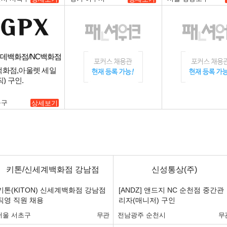
롯데백화점/NC백화점
 백화점,아울렛 세일
) 구인.
북구
상세보기
키톤/신세계백화점 강남점
신성통상(주)
키톤(KITON) 신세계백화점 강남점
[ANDZ] 앤드지 NC 순천점 중간관
직영 직원 채용
리자(매니저) 구인
서울 서초구
무관
전남광주 순천시
무