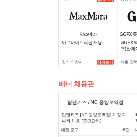
막스마라
GGPX 
아르바이트직원 채용.
GGPX
즈(판매직
경기 의왕시
서울 강
상세보기
배너 채용관
탑텐키즈 / NC 중앙로역점
탑텐키즈 [NC 중앙로역점] 매장 매
니저 채용 (중간관리)
대전 중구
무관