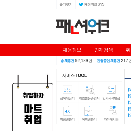
즐겨찾기
패션워크 SNS
채용정보
인재검색
취
92,189
217
총 채용건
건
진행중인 채용건
서비스
TOOL
[
[
급여계산기
취업활동증명서
입사서류발급
[
[
[
학점변환기
어학변환기
자유게시판