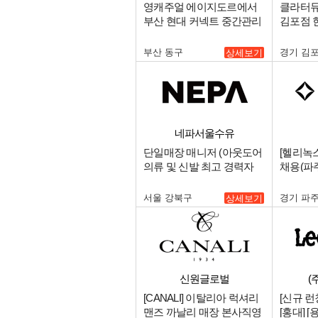
영캐주얼 에이지도르에서
클라터뮤젠(
부산 현대 커넥트 중간관리
김포점 
자를 구인합니다..
렛 매니저
부산 동구
경기 김
상세보기
네파서울수유
단일매장 매니저 (아웃도어
[헬리녹스
의류 및 신발 최고 경력자
채용(파
우대함) 및 직원 모집합니
다..
서울 강북구
경기 파
상세보기
신원글로벌
(
[CANALI] 이탈리아 럭셔리
[신규 런칭
맨즈 까날리 매장 본사직영
[홍대] 