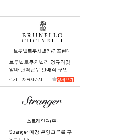
브루넬로쿠치넬리/김포현대
아울렛
브루넬로쿠치넬리 정규직및
알바.탄력근무 판매직 구인
경기
채용시까지
상세보기
스트레인져(주)
Stranger 매장 운영크루를 구
인합니다.