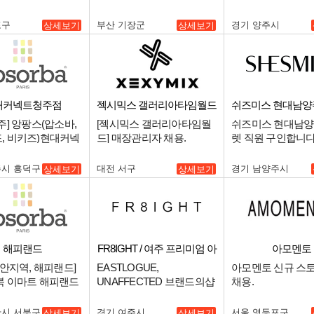
 채용.
원 구인.
포구
부산 기장군
경기 양주시
상세보기
상세보기
대커넥트청주점
젝시믹스 갤러리아타임월드
쉬즈미스 현대남
점
주] 앙팡스(압소바,
[젝시믹스 갤러리아타임월
쉬즈미스 현대남
, 비키즈)현대커넥
드] 매장관리자 채용.
렛 직원 구인합니다.
점 중간관리 매니저
주시 흥덕구
대전 서구
경기 남양주시
상세보기
상세보기
해피랜드
FR8IGHT / 여주 프리미엄 아
아모멘토
울렛
천안지역, 해피랜드]
EASTLOGUE,
아모멘토 신규 스
북 이마트 해피랜드
UNAFFECTED 브랜드의샵
채용.
 중간관리 매니저
FR8IGHT 신세계 프리미엄
아울렛 여주점 매니저 구인.
안시 서북구
경기 여주시
서울 영등포구
상세보기
상세보기