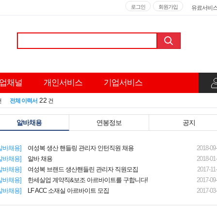
로그인
회원가입
유료서비
업채널
개인서비스
기업서비스
22
건
전체 이력서
건
알바채용
연봉정보
공지
알바채용]
여성복 생산 핸들링 관리자 인턴직원 채용
2018-09
알바채용]
알바 채용
2018-01
알바채용]
여성복 브랜드 생산핸들린 관리자 직원모집
2017-11
알바채용]
한세실업
계약직&보조 아르바이트를 구합니다!
2017-09
알바채용]
LF ACC 소재실 아르바이트 모집
2017-03