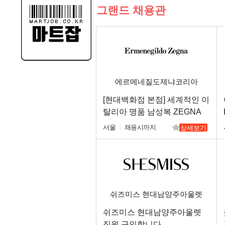
그랜드 채용관
에르메네질도제냐코리아
[현대백화점 본점] 세계적인 이
탈리아 명품 남성복 ZEGNA
신입/경력
서울
채용시까지
상세보기
쉬즈미스 현대남양주아울렛
쉬즈미스 현대남양주아울렛
직원 구인합니다.