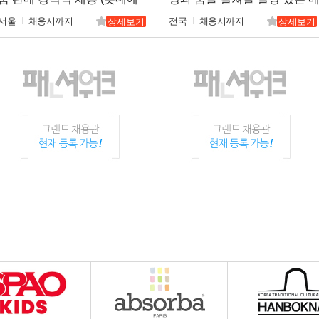
비뉴엘 명동/잠실/부산)
니저님을 구인합니다.
서울
채용시까지
전국
채용시까지
상세보기
상세보기