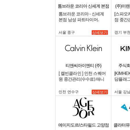
톰브라운 코리아 신세계 본점
(주)이
남성
톰브라운 코리아 - 신세계
[스파오
본점 남성 파트타이머.
점 중간
서울 중구
경기 부
상세보기
티앤씨아이엔티 (주)
주식회
[ 캘빈클라인 ] 인천 스퀘어
[KIMH
원 중간관리(수수료) 매니
담플래그
저 구인 (언더웨어 판매자경
규직 채용
험자 우대).
인천 연수구
서울 강
상세보기
에이지도르/스타필드 고양점
클라터뮤