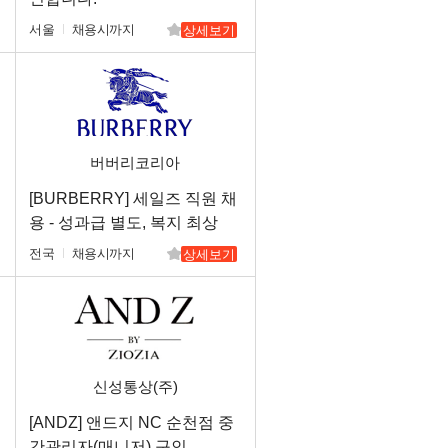
서울
채용시까지
상세보기
버버리코리아
[BURBERRY] 세일즈 직원 채
용 - 성과급 별도, 복지 최상
(전국)
전국
채용시까지
상세보기
신성통상(주)
[ANDZ] 앤드지 NC 순천점 중
매
간관리자(매니저) 구인