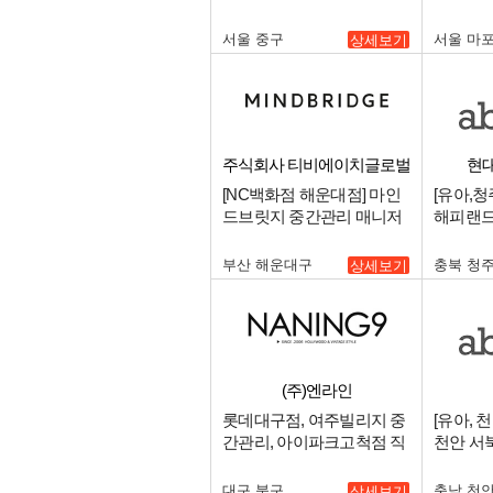
판매사원 채용.
간관리자
서울 중구
서울 마
상세보기
주식회사 티비에이치글로벌
현
[NC백화점 해운대점] 마인
[유아,청
드브릿지 중간관리 매니저
해피랜드
구인.
트 청주
구인.
부산 해운대구
충북 청
상세보기
(주)엔라인
롯데대구점, 여주빌리지 중
[유아, 
간관리, 아이파크고척점 직
천안 서
영매니져 구인.
신규오픈
구인.
대구 북구
충남 천
상세보기