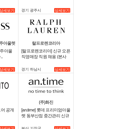
경기 광주시
상세보기
상세보기
양주아울렛
랄프로렌코리아
양주아울
[랄프로렌코리아] 신규 오픈
.
직영매장 직원 채용 (본사
소속).
경기 하남시
상세보기
상세보기
(주)화진
토어 공개
[an.time] 롯데 프리미엄아울
렛 동부산점 중간관리 신규
매니저 구인.
부산 기장군
상세보기
상세보기