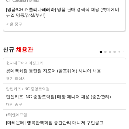
CH Carolina Herrera
[명품/CH 캐롤리나헤레라] 명품 판매 경력직 채용 (롯데에비
뉴엘 명동/잠실/부산)
서울 중구
신규
채용관
현대대구어메이징크리
롯데백화점 동탄점 지포어 (골프웨어) 시니어 채용
경기 화성시
탑텐키즈 / NC 중앙로역점
탑텐키즈 [NC 중앙로역점] 매장 매니저 채용 (중간관리)
대전 중구
(주)엔에프엘
[마레몬떼] 행복한백화점 중간관리 매니저 구인공고