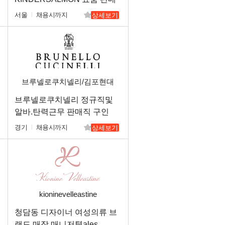
직원 채용
서울
채용시까지
상세보기
브루넬로쿠치넬리/김포현대
아울렛
브루넬로쿠치넬리 정규직및
알바.탄력근무 판매직 구인
경기
채용시까지
상세보기
kioninevelleastine
렛
청담동 디자이너 여성의류 브
랜드 매장 매니저톁ales