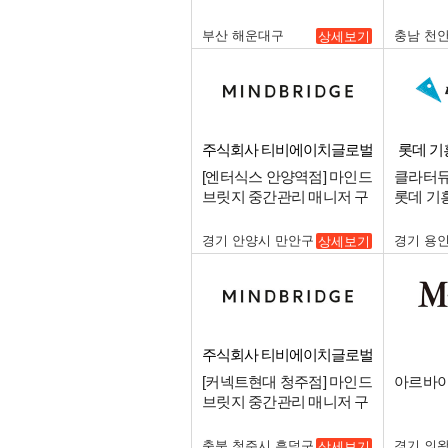
센텀점 주말 파트타이머 채
신규오픈
용.
구인.
부산 해운대구
충남 천
상세보기
주식회사 티비에이치글로벌
롯데 기
[엔터식스 안양역점] 마인드
클라터뮤젠(
브릿지 중간관리 매니저 구
롯데 기
인.
매니저(스
경기 안양시 만안구
경기 용
상세보기
주식회사 티비에이치글로벌
[커넥트현대 청주점] 마인드
아르바이
브릿지 중간관리 매니저 구
인.
충북 청주시 흥덕구
경기 의
상세보기