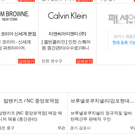
 코리아 신세계 본점
티앤씨아이엔티 (주)
남성
 코리아 - 신세계
[ 캘빈클라인 ] 인천 스퀘어
성 파트타이머.
원 중간관리(수수료) 매니
저 구인 (언더웨어 판매자경
험자 우대).
구
인천 연수구
상세보기
상세보기
탑텐키즈 / NC 중앙로역점
브루넬로쿠치넬리/김포현대아울렛
탑텐키즈 [NC 중앙로역점] 매장 매
브루넬로쿠치넬리 정규직및 알바.
니저 채용 (중간관리)
탄력근무 판매직 구인
대전 중구
무관
경기 김포시
무