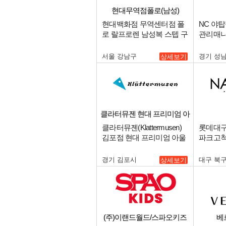
현대무역점폴로(남성)
현대백화점 무역센터점 폴
NC 야
로 랄프로렌 남성복 스텝 구
관리매니
인 합니다.
서울 강남구
경기 성
상세보기
클라터뮤젠 현대 프리미엄 아
울렛 김포점
클라터뮤젠(Klattermusen)
롯데대구
김포점 현대 프리미엄 아울
파크고척
렛 매니저 모십니다!!.
인.
경기 김포시
대구 북
상세보기
(주)이랜드월드/스파오키즈
베