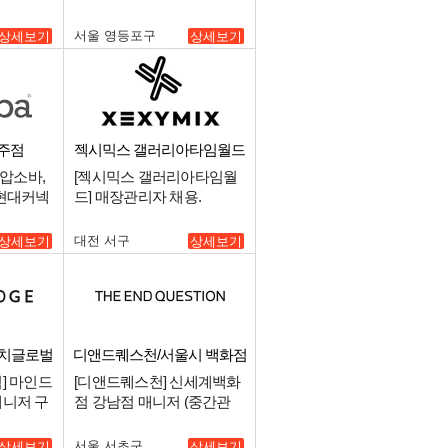
서울 영등포구
상세보기
상세보기
주점
젝시믹스 갤러리아타임월드
점
(압소바,
[젝시믹스 갤러리아타임월
)현대커넥
드] 매장관리자 채용.
리 매니저
대전 서구
상세보기
상세보기
이치글로벌
디앤드퀘스천/서울시 백화점
최상급 점
] 마인드
[디앤드퀘스천] 신세계백화
매니저 구
점 강남점 매니저 (중간관
리).
서울 서초구
상세보기
상세보기