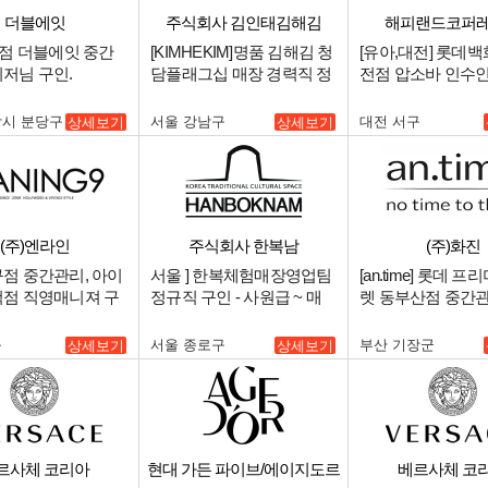
더블에잇
주식회사 김인태김해김
해피랜드코퍼
탑점 더블에잇 중간
[KIMHEKIM]명품 김해김 청
[유아,대전] 롯데백
저님 구인.
담플래그십 매장 경력직 정
전점 압소바 인수인
규직 채용.
남시 분당구
서울 강남구
대전 서구
상세보기
상세보기
(주)엔라인
주식회사 한복남
(주)화진
점 중간관리, 아이
서울 ] 한복체험매장영업팀
[an.time] 롯데 
점 직영매니져 구
정규직 구인 - 사원급 ~ 매
렛 동부산점 중간
니저급.
매니저 구인.
구
서울 종로구
부산 기장군
상세보기
상세보기
르사체 코리아
현대 가든 파이브/에이지도르
베르사체 코