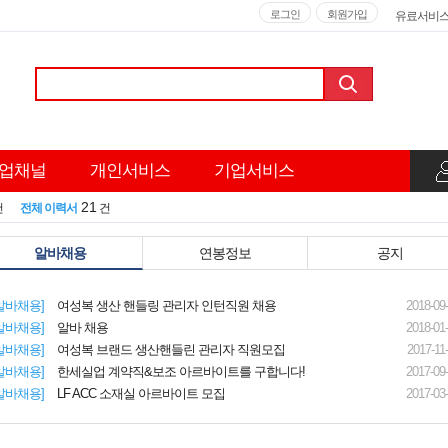
로그인
회원가입
유료서비
업채널
개인서비스
기업서비스
21
건
전체 이력서
건
알바채용
연봉정보
공지
알바채용]
여성복 생산 핸들링 관리자 인턴직원 채용
2018-09
알바채용]
알바 채용
2018-01
알바채용]
여성복 브랜드 생산핸들린 관리자 직원모집
2017-11
알바채용]
한세실업
계약직&보조 아르바이트를 구합니다!
2017-09
알바채용]
LF ACC 소재실 아르바이트 모집
2017-03