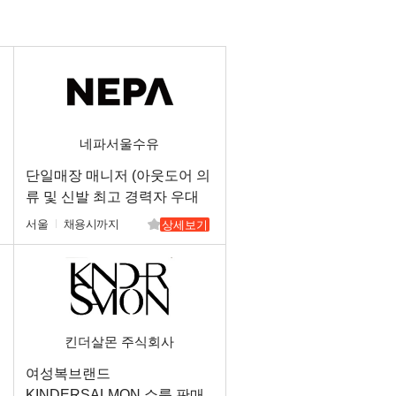
네파서울수유
단일매장 매니저 (아웃도어 의
류 및 신발 최고 경력자 우대
함) 및 직원 모집합니다.
서울
채용시까지
상세보기
킨더살몬 주식회사
여성복브랜드
KINDERSALMON 쇼룸 판매