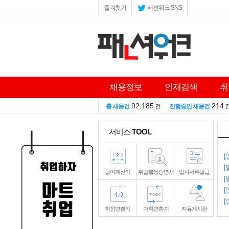
즐겨찾기
패션워크 SNS
채용정보
인재검색
취
92,185
214
총 채용건
건
진행중인 채용건
서비스
TOOL
[
[
급여계산기
취업활동증명서
입사서류발급
[
[
[
학점변환기
어학변환기
자유게시판