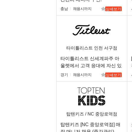
충남
채용시까지
상세보기
타이틀리스트 인천 서구점
타이틀리스트 신세계파주 아
울렛에서 고객 응대에 자신 있
는 직원 및 주말 알바 고정 직
경기
채용시까지
상세보기
원분을 구인합니다.
탑텐키즈 / NC 중앙로역점
탑텐키즈 [NC 중앙로역점] 매
장 매니저 채용 (중간관리)