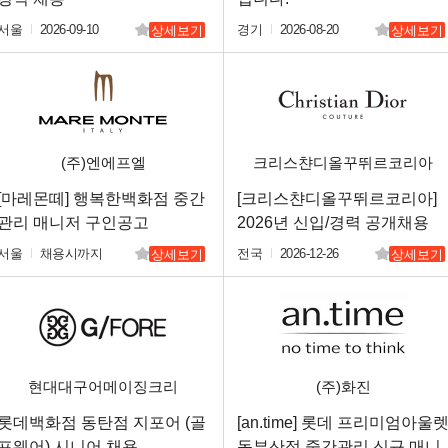
서울
2026-09-10
경기
2026-08-20
상세보기
상세보기
(주)엔에프엘
크리스챤디올꾸뛰르코리아
(주)
[마레몬떼] 행복한백화점 중간
[크리스챤디올꾸뛰르코리아]
관리 매니저 구인공고
2026년 신입/경력 공개채용
서울
채용시까지
전국
2026-12-26
상세보기
상세보기
현대대구어메이징크리
(주)화진
롯데백화점 동탄점 지포어 (골
[an.time] 롯데 프리미엄아울
프웨어) 시니어 채용
동부산점 중간관리 신규 매니