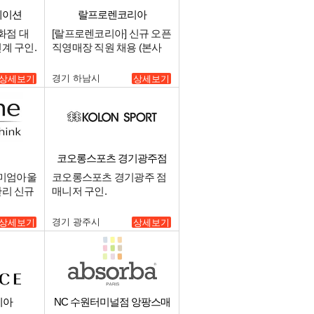
레이션
랄프로렌코리아
화점 대
[랄프로렌코리아] 신규 오픈
계 구인.
직영매장 직원 채용 (본사
소속).
경기 하남시
상세보기
상세보기
코오롱스포츠 경기광주점
프리미엄아울
코오롱스포츠 경기광주 점
관리 신규
매니저 구인.
경기 광주시
상세보기
상세보기
리아
NC 수원터미널점 앙팡스매