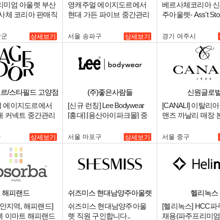
리미엄 아울렛 부산
영캐주얼 에이지도르에서
베르사체코리아 신
르사체 코리아 판매직
현대 가든 파이브 중간관리
주아울렛- Ass't Sto
자를 구인합니다..
Manager (부점장급
장군
서울 송파구
경기 여주시
상세보기
상세보기
르/스타필드 고양점
(주)좋은사람들
신원글로
 에이지도르에서
[신규 런칭] Lee Bodywear
[CANALI] 이탈리
대 커넥트 중간관리
[홍대] [용산아이파크몰] 중
맨즈 까날리 매장
인합니다..
간관리자 채용.
판매사원 채용.
구
서울 마포구
서울 중구
상세보기
상세보기
해피랜드
쉬즈미스 현대남양주아울렛
헬리녹스
천안지역, 해피랜드]
쉬즈미스 현대남양주아울
[헬리녹스] HCC파
북 이마트 해피랜드
렛 직원 구인합니다..
채용(파주프리미엄