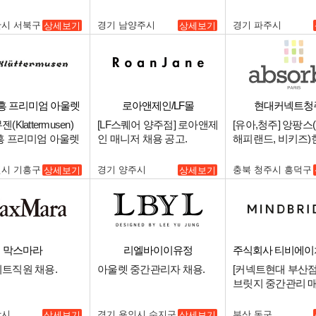
 중간관리 매니저
안시 서북구
경기 남양주시
경기 파주시
상세보기
상세보기
흥 프리미엄 아울렛
로아앤제인/LF몰
현대커넥트청
Klattermusen)
[LF스퀘어 양주점] 로아앤제
[유아,청주] 앙팡스
흥 프리미엄 아울렛
인 매니저 채용 공고.
해피랜드, 비키즈
태프) 모십니다!!.
트 청주점 중간관
구인.
인시 기흥구
경기 양주시
충북 청주시 흥덕구
상세보기
상세보기
막스마라
리엘바이이유정
주식회사 티비에
트직원 채용.
아울렛 중간관리자 채용.
[커넥트현대 부산점
브릿지 중간관리 
인.
왕시
경기 용인시 수지구
부산 동구
상세보기
상세보기