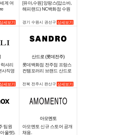
장
세계 여
[유아,수원] 앙팡스(압소바,
re
해피랜드) NC백화점 수원
) 채용.
터미널점 중간관리 매니저
구인.
경기 수원시 권선구
상세보기
상세보기
벌
산드로 (롯데전주)
아 럭셔리
롯데백화점 전주점 프랑스
 본사직영
컨템포러리 브랜드 산드로
시니어 , 장기알바 구합니.
전북 전주시 완산구
상세보기
상세보기
아모멘토
주 팀원
아모멘토 신규 스토어 공개
아울렛).
채용.