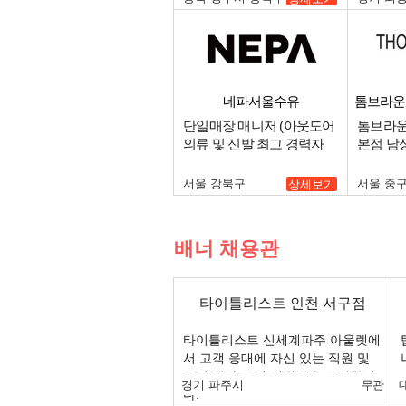
네파서울수유
톰브라운
단일매장 매니저 (아웃도어
톰브라운
의류 및 신발 최고 경력자
본점 남
우대함) 및 직원 모집합니
다..
서울 강북구
서울 중
상세보기
배너 채용관
타이틀리스트 인천 서구점
타이틀리스트 신세계파주 아울렛에
서 고객 응대에 자신 있는 직원 및
주말 알바 고정 직원분을 구인합니
경기 파주시
무관
다.