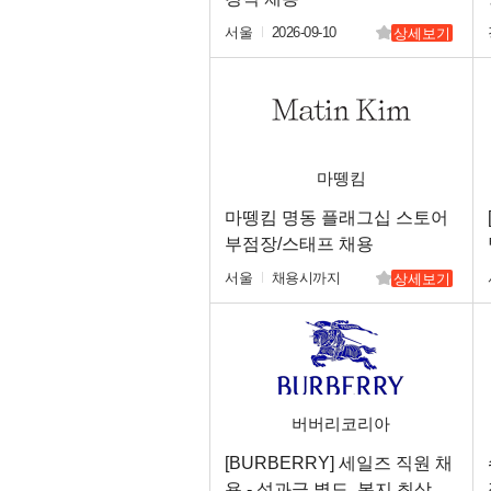
서울
2026-09-10
상세보기
마뗑킴
마뗑킴 명동 플래그십 스토어
부점장/스태프 채용
서울
채용시까지
상세보기
버버리코리아
[BURBERRY] 세일즈 직원 채
용 - 성과급 별도, 복지 최상