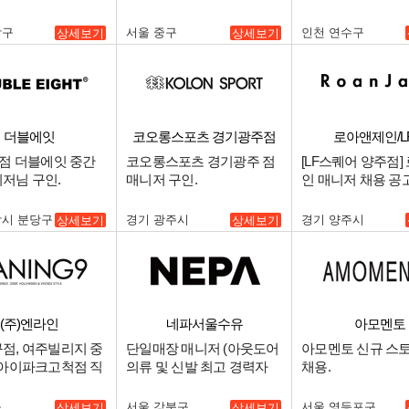
.
저 구인 (언더웨어
험자 우대).
남구
서울 중구
인천 연수구
상세보기
상세보기
더블에잇
코오롱스포츠 경기광주점
로아앤제인/L
탑점 더블에잇 중간
코오롱스포츠 경기광주 점
[LF스퀘어 양주점]
저님 구인.
매니저 구인.
인 매니저 채용 공고
남시 분당구
경기 광주시
경기 양주시
상세보기
상세보기
(주)엔라인
네파서울수유
아모멘토
점, 여주빌리지 중
단일매장 매니저 (아웃도어
아모멘토 신규 스
 아이파크고척점 직
의류 및 신발 최고 경력자
채용.
 구인.
우대함) 및 직원 모집합니
다..
구
서울 강북구
서울 영등포구
상세보기
상세보기