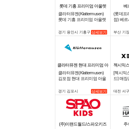
롯데 기흥 프리미엄 아울렛
베
클라터뮤젠(Klattermusen)
(롯데프
롯데 기흥 프리미엄 아울렛
점) 베
매니저(스태프) 모십니다!!.
원 구인.
경기 용인시 기흥구
부산 기
상세보기
클라터뮤젠 현대 프리미엄 아
젝시믹스
울렛 김포점
클라터뮤젠(Klattermusen)
[젝시믹
김포점 현대 프리미엄 아울
드] 매장
렛 매니저 모십니다!!.
경기 김포시
대전 서
상세보기
(주)이랜드월드/스파오키즈
주