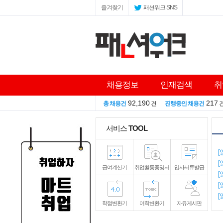
즐겨찾기
패션워크 SNS
채용정보
인재검색
취
92,190
217
총 채용건
건
진행중인 채용건
서비스
TOOL
[
[
급여계산기
취업활동증명서
입사서류발급
[
[
[
학점변환기
어학변환기
자유게시판