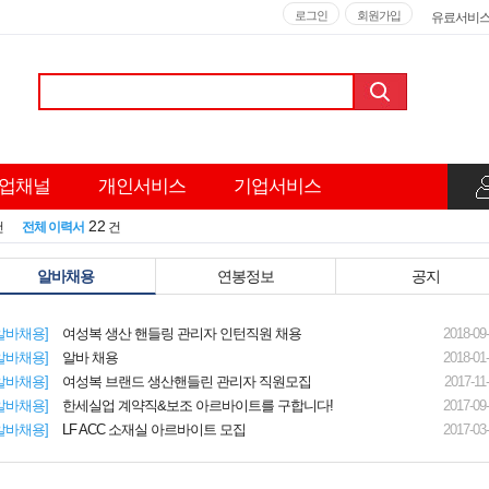
로그인
회원가입
유료서비
업채널
개인서비스
기업서비스
22
건
전체 이력서
건
알바채용
연봉정보
공지
알바채용]
여성복 생산 핸들링 관리자 인턴직원 채용
2018-09
알바채용]
알바 채용
2018-01
알바채용]
여성복 브랜드 생산핸들린 관리자 직원모집
2017-11
알바채용]
한세실업
계약직&보조 아르바이트를 구합니다!
2017-09
알바채용]
LF ACC 소재실 아르바이트 모집
2017-03