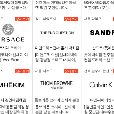
 한복체험매장영업팀
쉬즈미스 현대남양주아울
GGPX 백화점,아
인 - 사원급 ~ 매
렛 직원 구인합니다..
즈(판매직) 구인.
로구
경기 남양주시
서울 강북구
상세보기
상세보기
르사체 코리아
디앤드퀘스천/서울시 백화점
산드로 (롯데
최상급 점
코리아 신세계 여
[디앤드퀘스천] 신세계백화
롯데백화점 전주점
ss't Store
점 강남점 스태프 (시니어,
컨템포러리 브랜드
r (부점장급) 채용.
주니어).
시니어 , 장기알바 
주시
서울 서초구
전북 전주시 완산구
상세보기
상세보기
사 김인태김해김
톰브라운 코리아 신세계 본점
티앤씨아이엔티 
남성
EKIM]명품 김해김 청
톰브라운 코리아 - 신세계
[ 캘빈클라인 ] 인
십 매장 경력직 정
본점 남성 파트타이머.
원 중간관리(수수료