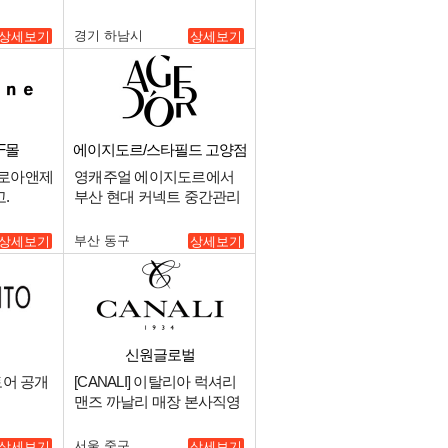
 판매자경
소속).
경기 하남시
상세보기
상세보기
F몰
에이지도르/스타필드 고양점
 로아앤제
영캐주얼 에이지도르에서
.
부산 현대 커넥트 중간관리
자를 구인합니다..
부산 동구
상세보기
상세보기
신원글로벌
토어 공개
[CANALI] 이탈리아 럭셔리
맨즈 까날리 매장 본사직영
판매사원 채용.
서울 중구
상세보기
상세보기