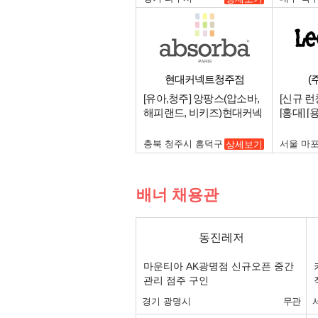
현대커넥트청주점
(
[유아,청주] 앙팡스(압소바,
[신규 런칭
해피랜드, 비키즈)현대커넥
[홍대] 
트 청주점 중간관리 매니저
간관리자
구인.
충북 청주시 흥덕구
서울 마
상세보기
배너 채용관
동진레저
마운티아 AK광명점 신규오픈 중간
관리 점주 구인
경기 광명시
무관