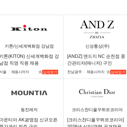
키톤/신세계백화점 강남점
신성통상(주)
키톤(KITON) 신세계백화점 강
[ANDZ] 앤드지 NC 순천점 중
남점 직영 직원 채용
간관리자(매니저) 구인
서울
채용시까지
전남광주
채용시까지
상세보기
상세보기
동진레저
크리스챤디올꾸뛰르코리아
(주)
마운티아 AK광명점 신규오픈
[크리스챤디올꾸뛰르코리아]
중간관리 점주 구인
2026년 신입/경력 공개채용