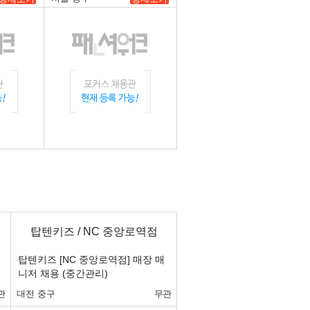
탑텐키즈 / NC 중앙로역점
탑텐키즈 [NC 중앙로역점] 매장 매
니저 채용 (중간관리)
관
대전 중구
무관