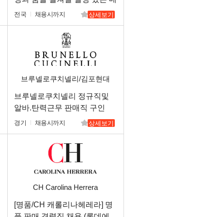
니저님을 구인합니다.
전국
채용시까지
상세보기
브루넬로쿠치넬리/김포현대
아울렛
브루넬로쿠치넬리 정규직및
알바.탄력근무 판매직 구인
경기
채용시까지
상세보기
CH Carolina Herrera
[명품/CH 캐롤리나헤레라] 명
품 판매 경력직 채용 (롯데에