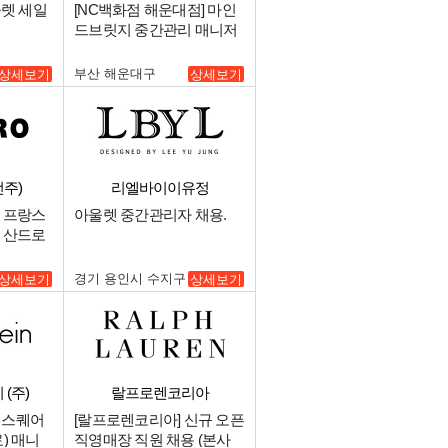
울렛 세일
[NC백화점 해운대점] 마인
드브릿지 중간관리 매니저
구인.
부산 해운대구
상세보기
상세보기
전주)
리엘바이이유정
 프랑스
아울렛 중간관리자 채용.
 산드로
구합니.
경기 용인시 수지구
상세보기
상세보기
(주)
랄프로렌코리아
천 스퀘어
[랄프로렌코리아] 신규 오픈
) 매니
직영매장 직원 채용 (본사