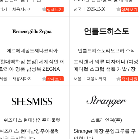
경기
채용시까지
전국
2026-12-26
상세보기
상세보기
언톨드히스토
에르메네질도제냐코리아
언톨드히스토리오브허 주식
리오브허 주
회사
[현대백화점 본점] 세계적인 이
프리랜서 의류 디자이너 (여성
탈리아 명품 남성복 ZEGNA
메디컬 스크럽 샘플 개발 / 장
식회사
신입/경력
기)
서울
채용시까지
서울
채용시까지
상세보기
즉시지원
쉬즈미스 현대남양주아울렛
스트레인져(주)
쉬즈미스 현대남양주아울렛
Stranger 매장 운영크루를 구
직원 구인합니다.
인합니다.