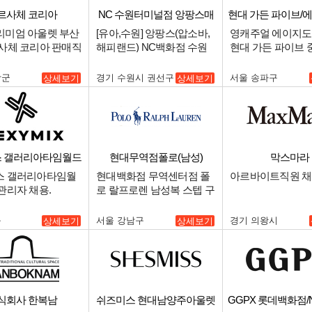
르사체 코리아
NC 수원터미널점 앙팡스매
현대 가든 파이브/
장
리미엄 아울렛 부산
[유아,수원] 앙팡스(압소바,
영캐주얼 에이지
르사체 코리아 판매직
해피랜드) NC백화점 수원
현대 가든 파이브
터미널점 중간관리 매니저
자를 구인합니다..
구인.
장군
경기 수원시 권선구
서울 송파구
상세보기
상세보기
 갤러리아타임월드
현대무역점폴로(남성)
막스마라
점
스 갤러리아타임월
현대백화점 무역센터점 폴
아르바이트직원 채
관리자 채용.
로 랄프로렌 남성복 스텝 구
인 합니다.
구
서울 강남구
경기 의왕시
상세보기
상세보기
식회사 한복남
쉬즈미스 현대남양주아울렛
GGPX 롯데백화점