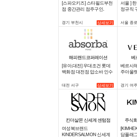
스타필드부천
[스파오키즈] 스타필드부천
서울 ]
점 중간관리 점주구인.
정규직 구
니저급.
경기 부천시
서울 종
상세보기
해피랜드코퍼레이션
베
[유아,대전] 우대조건 롯데
베르사체
백화점 대전점 압소바 인수
주아울렛- A
인계 매니저 구인.
Manage
대전 서구
경기 여
상세보기
킨더살몬 신세계 센텀점
주식회
여성복브랜드
[KIMH
KINDERSALMON 신세계
담플래그