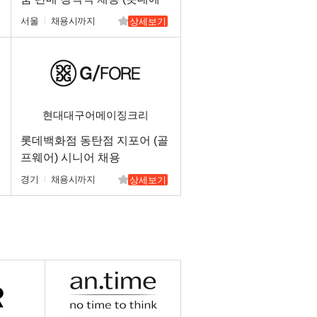
비뉴엘 명동/잠실/부산)
서울
채용시까지
상세보기
현대대구어메이징크리
롯데백화점 동탄점 지포어 (골
프웨어) 시니어 채용
경기
채용시까지
상세보기