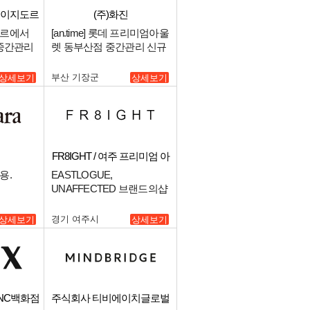
에이지도르
(주)화진
도르에서
[an.time] 롯데 프리미엄아울
 중간관리
렛 동부산점 중간관리 신규
매니저 구인.
부산 기장군
상세보기
상세보기
FR8IGHT / 여주 프리미엄 아
울렛
용.
EASTLOGUE,
UNAFFECTED 브랜드의샵
FR8IGHT 신세계 프리미엄
아울렛 여주점 매니저 구인.
경기 여주시
상세보기
상세보기
/NC백화점
주식회사 티비에이치글로벌