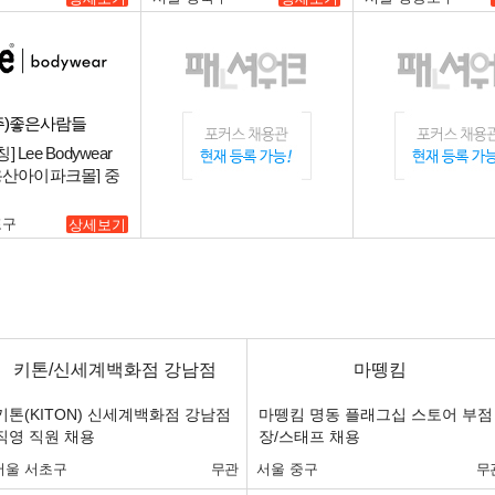
주)좋은사람들
] Lee Bodywear
[용산아이파크몰] 중
 채용.
포구
상세보기
키톤/신세계백화점 강남점
마뗑킴
키톤(KITON) 신세계백화점 강남점
마뗑킴 명동 플래그십 스토어 부점
직영 직원 채용
장/스태프 채용
서울 서초구
무관
서울 중구
무