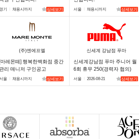
경기
채용시까지
서울
채용시까지
상세보기
상세보기
(주)엔에프엘
신세계 강남점 푸마
[마레몬떼] 행복한백화점 중간
신세계강남점 푸마 주니어 월
관리 매니저 구인공고
6회 휴무 250(경력자 협의)
서울
채용시까지
서울
2026-08-21
상세보기
상세보기