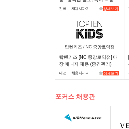
(전국)
전국
채용시까지
상세보기
탑텐키즈 / NC 중앙로역점
탑텐키즈 [NC 중앙로역점] 매
장 매니저 채용 (중간관리)
대전
채용시까지
상세보기
포커스 채용관