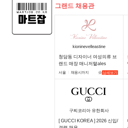
그랜드 채용관
kioninevelleastine
청담동 디자이너 여성의류 브
랜드 매장 매니저톁ales
Advisor 채용
서울
채용시까지
상세보기
구찌코리아 유한회사
[ GUCCI KOREA ] 2026 신입/
경력 채용