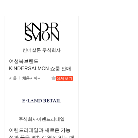
킨더살몬 주식회사
여성복브랜드
KINDERSALMON 쇼룸 판매
직원 채용
서울
채용시까지
상세보기
주식회사이랜드리테일
이랜드리테일과 새로운 가능
성과 꿈을 펼쳐갈 열정 있는 매