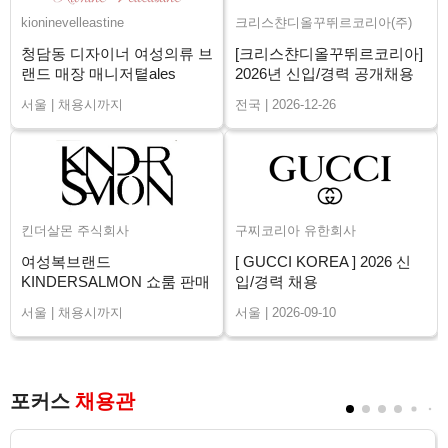
kioninevelleastine
크리스챤디올꾸뛰르코리아(주)
청담동 디자이너 여성의류 브
[크리스챤디올꾸뛰르코리아]
랜드 매장 매니저톁ales
2026년 신입/경력 공개채용
Advisor 채용
서울 | 채용시까지
전국 | 2026-12-26
킨더살몬 주식회사
구찌코리아 유한회사
여성복브랜드
[ GUCCI KOREA ] 2026 신
KINDERSALMON 쇼룸 판매
입/경력 채용
직원 채용
서울 | 채용시까지
서울 | 2026-09-10
포커스
채용관