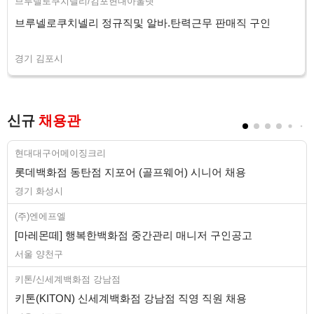
브루넬로쿠치넬리/김포현대아울렛
브루넬로쿠치넬리 정규직및 알바.탄력근무 판매직 구인
경기 김포시
신규
채용관
현대대구어메이징크리
롯데백화점 동탄점 지포어 (골프웨어) 시니어 채용
경기 화성시
(주)엔에프엘
[마레몬떼] 행복한백화점 중간관리 매니저 구인공고
서울 양천구
키톤/신세계백화점 강남점
키톤(KITON) 신세계백화점 강남점 직영 직원 채용