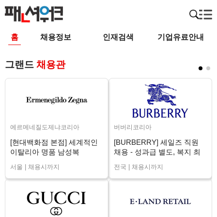
홈
채용정보
인재검색
기업유료안내
그랜드
채용관
에르메네질도제냐코리아
버버리코리아
[현대백화점 본점] 세계적인
[BURBERRY] 세일즈 직원
이탈리아 명품 남성복
채용 - 성과급 별도, 복지 최
ZEGNA 신입/경력
상 (전국)
서울 | 채용시까지
전국 | 채용시까지