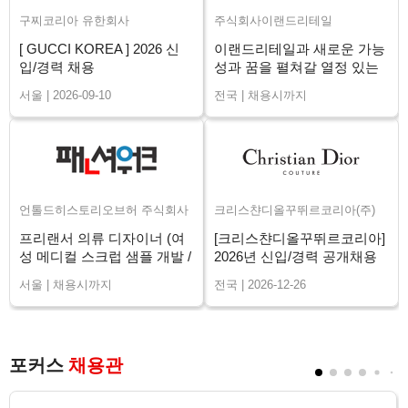
구찌코리아 유한회사
주식회사이랜드리테일
[ GUCCI KOREA ] 2026 신
이랜드리테일과 새로운 가능
입/경력 채용
성과 꿈을 펼쳐갈 열정 있는
매니저님을 구인합니다.
서울 | 2026-09-10
전국 | 채용시까지
언톨드히스토리오브허 주식회사
크리스챤디올꾸뛰르코리아(주)
프리랜서 의류 디자이너 (여
[크리스챤디올꾸뛰르코리아]
성 메디컬 스크럽 샘플 개발 /
2026년 신입/경력 공개채용
장기)
서울 | 채용시까지
전국 | 2026-12-26
포커스
채용관