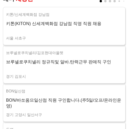
키톤/신세계백화점 강남점
키톤(KITON) 신세계백화점 강남점 직영 직원 채용
서울 서초구
브루넬로쿠치넬리/김포현대아울렛
브루넬로쿠치넬리 정규직및 알바.탄력근무 판매직 구인
경기 김포시
BON일산점
BON/바쏘옴므일산점 직원 구인합니다.(주5일/오프/온라인운
영)
경기 고양시 일산서구