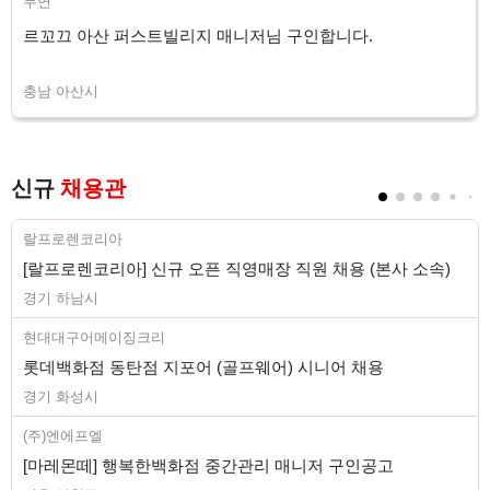
두연
르꼬끄 아산 퍼스트빌리지 매니저님 구인합니다.
충남 아산시
신규
채용관
랄프로렌코리아
[랄프로렌코리아] 신규 오픈 직영매장 직원 채용 (본사 소속)
경기 하남시
현대대구어메이징크리
롯데백화점 동탄점 지포어 (골프웨어) 시니어 채용
경기 화성시
(주)엔에프엘
[마레몬떼] 행복한백화점 중간관리 매니저 구인공고