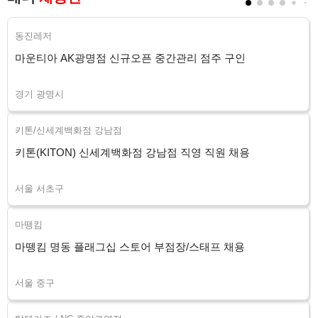
동진레저
마운티아 AK광명점 신규오픈 중간관리 점주 구인
경기 광명시
키톤/신세계백화점 강남점
키톤(KITON) 신세계백화점 강남점 직영 직원 채용
서울 서초구
마뗑킴
마뗑킴 명동 플래그십 스토어 부점장/스태프 채용
서울 중구