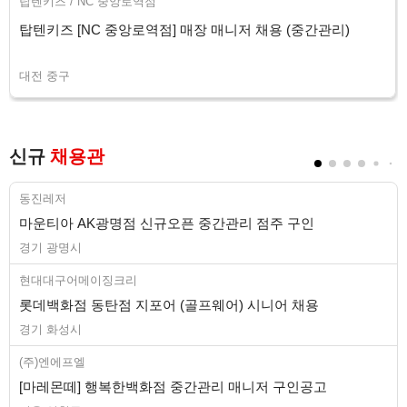
탑텐키즈 / NC 중앙로역점
탑텐키즈 [NC 중앙로역점] 매장 매니저 채용 (중간관리)
대전 중구
신규
채용관
동진레저
마운티아 AK광명점 신규오픈 중간관리 점주 구인
경기 광명시
현대대구어메이징크리
롯데백화점 동탄점 지포어 (골프웨어) 시니어 채용
경기 화성시
(주)엔에프엘
[마레몬떼] 행복한백화점 중간관리 매니저 구인공고