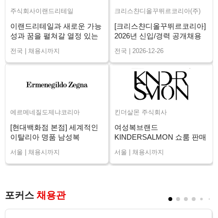
주식회사이랜드리테일
크리스챤디올꾸뛰르코리아(주)
이랜드리테일과 새로운 가능
[크리스챤디올꾸뛰르코리아]
성과 꿈을 펼쳐갈 열정 있는
2026년 신입/경력 공개채용
매니저님을 구인합니다.
전국 | 채용시까지
전국 | 2026-12-26
에르메네질도제냐코리아
킨더살몬 주식회사
[현대백화점 본점] 세계적인
여성복브랜드
이탈리아 명품 남성복
KINDERSALMON 쇼룸 판매
ZEGNA 신입/경력
직원 채용
서울 | 채용시까지
서울 | 채용시까지
포커스
채용관