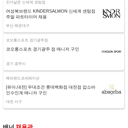
킨더살몬 신세계 센텀점
여성복브랜드 KINDERSALMON 신세계 센텀점
주말 파트타이머 채용
부산 해운대구
코오롱스포츠 경기광주점
코오롱스포츠 경기광주 점 매니저 구인
경기 광주시
해피랜드코퍼레이션
[유아,대전] 우대조건 롯데백화점 대전점 압소바
인수인계 매니저 구인
대전 서구
배너
채용관