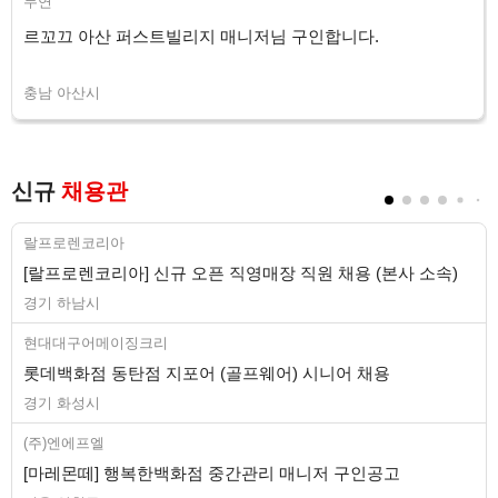
두연
르꼬끄 아산 퍼스트빌리지 매니저님 구인합니다.
충남 아산시
신규
채용관
랄프로렌코리아
[랄프로렌코리아] 신규 오픈 직영매장 직원 채용 (본사 소속)
경기 하남시
현대대구어메이징크리
롯데백화점 동탄점 지포어 (골프웨어) 시니어 채용
경기 화성시
(주)엔에프엘
[마레몬떼] 행복한백화점 중간관리 매니저 구인공고