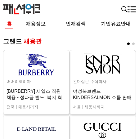
홈
채용정보
인재검색
기업유료안내
그랜드
채용관
버버리코리아
킨더살몬 주식회사
[BURBERRY] 세일즈 직원
여성복브랜드
채용 - 성과급 별도, 복지 최
KINDERSALMON 쇼룸 판매
상 (전국)
직원 채용
전국 | 채용시까지
서울 | 채용시까지