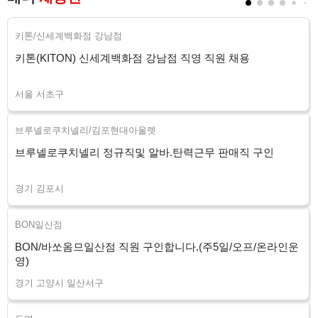
키톤/신세계백화점 강남점
키톤(KITON) 신세계백화점 강남점 직영 직원 채용
서울 서초구
브루넬로쿠치넬리/김포현대아울렛
브루넬로쿠치넬리 정규직및 알바.탄력근무 판매직 구인
경기 김포시
BON일산점
BON/바쏘옴므일산점 직원 구인합니다.(주5일/오프/온라인운
영)
경기 고양시 일산서구