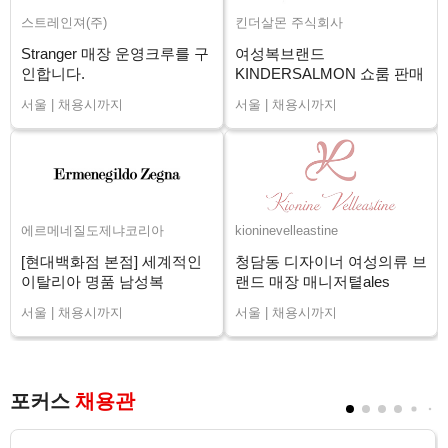
스트레인져(주)
킨더살몬 주식회사
Stranger 매장 운영크루를 구
여성복브랜드
인합니다.
KINDERSALMON 쇼룸 판매
직원 채용
서울 | 채용시까지
서울 | 채용시까지
에르메네질도제냐코리아
kioninevelleastine
[현대백화점 본점] 세계적인
청담동 디자이너 여성의류 브
이탈리아 명품 남성복
랜드 매장 매니저톁ales
ZEGNA 신입/경력
Advisor 채용
서울 | 채용시까지
서울 | 채용시까지
포커스
채용관