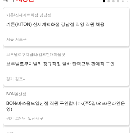
키톤/신세계백화점 강남점
키톤(KITON) 신세계백화점 강남점 직영 직원 채용
서울 서초구
브루넬로쿠치넬리/김포현대아울렛
브루넬로쿠치넬리 정규직및 알바.탄력근무 판매직 구인
경기 김포시
BON일산점
BON/바쏘옴므일산점 직원 구인합니다.(주5일/오프/온라인운
영)
경기 고양시 일산서구