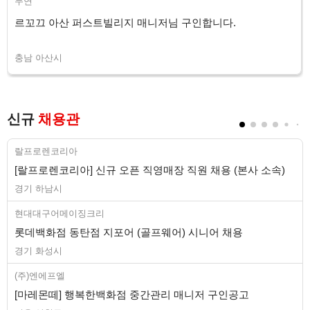
두연
르꼬끄 아산 퍼스트빌리지 매니저님 구인합니다.
충남 아산시
신규
채용관
랄프로렌코리아
[랄프로렌코리아] 신규 오픈 직영매장 직원 채용 (본사 소속)
경기 하남시
현대대구어메이징크리
롯데백화점 동탄점 지포어 (골프웨어) 시니어 채용
경기 화성시
(주)엔에프엘
[마레몬떼] 행복한백화점 중간관리 매니저 구인공고