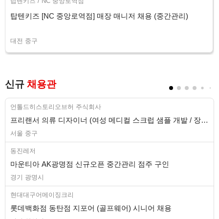
탑텐키즈 / NC 중앙로역점
탑텐키즈 [NC 중앙로역점] 매장 매니저 채용 (중간관리)
대전 중구
신규
채용관
언톨드히스토리오브허 주식회사
프리랜서 의류 디자이너 (여성 메디컬 스크럽 샘플 개발 / 장기)
서울 중구
동진레저
마운티아 AK광명점 신규오픈 중간관리 점주 구인
경기 광명시
현대대구어메이징크리
롯데백화점 동탄점 지포어 (골프웨어) 시니어 채용