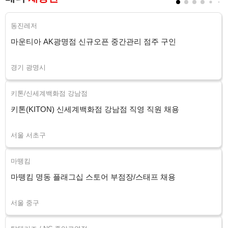
동진레저
마운티아 AK광명점 신규오픈 중간관리 점주 구인
경기 광명시
키톤/신세계백화점 강남점
키톤(KITON) 신세계백화점 강남점 직영 직원 채용
서울 서초구
마뗑킴
마뗑킴 명동 플래그십 스토어 부점장/스태프 채용
서울 중구