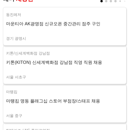
동진레저
마운티아 AK광명점 신규오픈 중간관리 점주 구인
경기 광명시
키톤/신세계백화점 강남점
키톤(KITON) 신세계백화점 강남점 직영 직원 채용
서울 서초구
마뗑킴
마뗑킴 명동 플래그십 스토어 부점장/스태프 채용
서울 중구