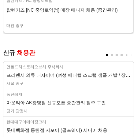
탑텐키즈 / NC 중앙로역점
탑텐키즈 [NC 중앙로역점] 매장 매니저 채용 (중간관리)
대전 중구
신규
채용관
언톨드히스토리오브허 주식회사
프리랜서 의류 디자이너 (여성 메디컬 스크럽 샘플 개발 / 장기)
서울 중구
동진레저
마운티아 AK광명점 신규오픈 중간관리 점주 구인
경기 광명시
현대대구어메이징크리
롯데백화점 동탄점 지포어 (골프웨어) 시니어 채용