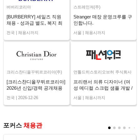
버버리코리아
스트레인져(주)
[BURBERRY] 세일즈 직원
Stranger 매장 운영크루를 구
채용 - 성과급 별도, 복지 최
인합니다.
상 (전국)
전국 | 채용시까지
서울 | 채용시까지
크리스챤디올꾸뛰르코리아(주)
언톨드히스토리오브허 주식회사
[크리스챤디올꾸뛰르코리아]
프리랜서 의류 디자이너 (여
2026년 신입/경력 공개채용
성 메디컬 스크럽 샘플 개발 /
장기)
전국 | 2026-12-26
서울 | 채용시까지
포커스
채용관