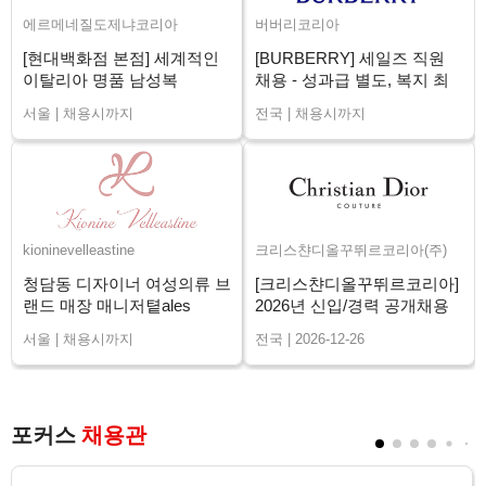
에르메네질도제냐코리아
버버리코리아
[현대백화점 본점] 세계적인
[BURBERRY] 세일즈 직원
이탈리아 명품 남성복
채용 - 성과급 별도, 복지 최
ZEGNA 신입/경력
상 (전국)
서울 | 채용시까지
전국 | 채용시까지
kioninevelleastine
크리스챤디올꾸뛰르코리아(주)
청담동 디자이너 여성의류 브
[크리스챤디올꾸뛰르코리아]
랜드 매장 매니저톁ales
2026년 신입/경력 공개채용
Advisor 채용
서울 | 채용시까지
전국 | 2026-12-26
포커스
채용관