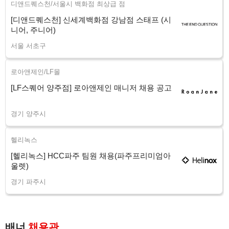
디앤드퀘스천/서울시 백화점 최상급 점
[디앤드퀘스천] 신세계백화점 강남점 스태프 (시
니어, 주니어)
서울 서초구
로아앤제인/LF몰
[LF스퀘어 양주점] 로아앤제인 매니저 채용 공고
경기 양주시
헬리녹스
[헬리녹스] HCC파주 팀원 채용(파주프리미엄아
울렛)
경기 파주시
배너
채용관