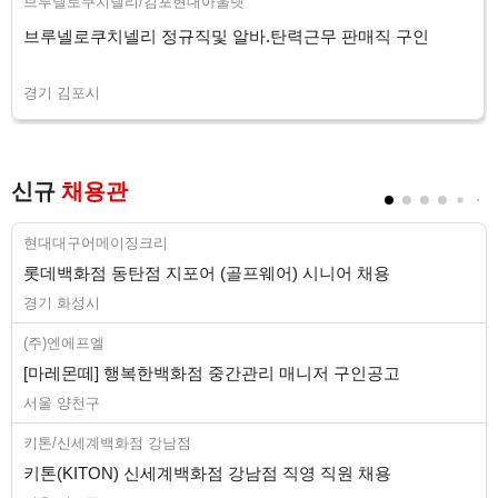
브루넬로쿠치넬리/김포현대아울렛
브루넬로쿠치넬리 정규직및 알바.탄력근무 판매직 구인
경기 김포시
신규
채용관
현대대구어메이징크리
롯데백화점 동탄점 지포어 (골프웨어) 시니어 채용
경기 화성시
(주)엔에프엘
[마레몬떼] 행복한백화점 중간관리 매니저 구인공고
서울 양천구
키톤/신세계백화점 강남점
키톤(KITON) 신세계백화점 강남점 직영 직원 채용