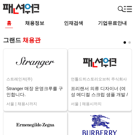
홈
채용정보
인재검색
기업유료안내
그랜드
채용관
스트레인져(주)
언톨드히스토리오브허 주식회사
Stranger 매장 운영크루를 구
프리랜서 의류 디자이너 (여
인합니다.
성 메디컬 스크럽 샘플 개발 /
장기)
서울 | 채용시까지
서울 | 채용시까지