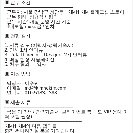
▣ 근무 조건
─────────────────────
근무지: 서울 강남구 청담동 KIMH KIM 플래그십 스토어
근무 형태: 정규직 / 협의
근무 시간: 매장 운영 시간 기준
4대보험 / 퇴직금 / 연차
▣ 전형 절차
─────────────────────
1. 서류 검토 (이력서·경력기술서)
2. 인사 1차 인터뷰
3. Retail Director · Designer 2차 인터뷰
4. 매장 현장 시뮬레이션
5. 처우 협의 → 입사
▣ 지원 방법
─────────────────────
담당자 : 이수민
이메일 : md@kimhekim.com
연락처 : 010-5183-1388
▣ 제출 서류
─────────────────────
국문 이력서 / 경력기술서 (클라이언트 북 규모·VIP 응대 이
력 포함 권장)
━━━━━━━━━━━━━━━━━━━━━━━━━━
KIMH KIM의 다음 챕터를
함께 써내려가실 분을 기다립니다.