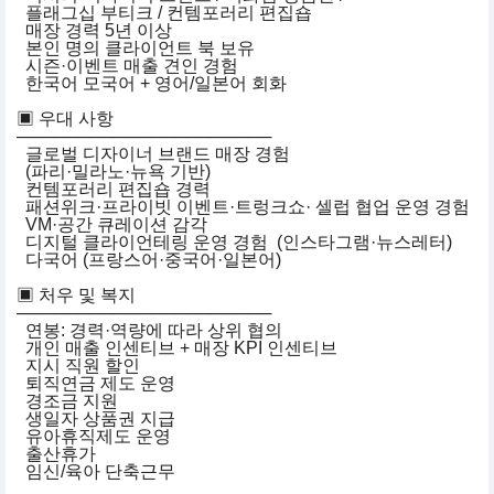
플래그십 부티크 / 컨템포러리 편집숍
매장 경력 5년 이상
본인 명의 클라이언트 북 보유
시즌·이벤트 매출 견인 경험
한국어 모국어 + 영어/일본어 회화
▣ 우대 사항
─────────────────────
글로벌 디자이너 브랜드 매장 경험
(파리·밀라노·뉴욕 기반)
컨템포러리 편집숍 경력
패션위크·프라이빗 이벤트·트렁크쇼· 셀럽 협업 운영 경험
VM·공간 큐레이션 감각
디지털 클라이언테링 운영 경험 (인스타그램·뉴스레터)
다국어 (프랑스어·중국어·일본어)
▣ 처우 및 복지
─────────────────────
연봉: 경력·역량에 따라 상위 협의
개인 매출 인센티브 + 매장 KPI 인센티브
지시 직원 할인
퇴직연금 제도 운영
경조금 지원
생일자 상품권 지급
유아휴직제도 운영
출산휴가
임신/육아 단축근무