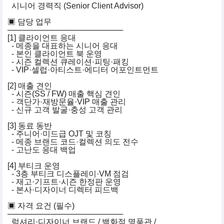
시니어 경력직 (Senior Client Advisor)
▣ 담당 업무
─────────────────────
[1] 클라이언트 응대
- 메종을 대표하는 시니어 응대
- 본인 클라이언트 북 운영
- 시즌 컬렉션 큐레이션·피팅·패킹
- VIP·셀럽·아티스트·에디터 어포인트먼트
[2] 매출 견인
- 시즌(SS / FW) 매출 핵심 견인
- 객단가·재방문율·VIP 매출 관리
- 신규 고객 발굴·충성 고객 관리
[3] 동료 동반
- 주니어·미드급 OJT 및 코칭
- 메종 브랜드 코드·컬렉션 의도 전수
- 고난도 응대 백업
[4] 부티크 운영
- 3층 부티크 디스플레이·VM 점검
- 재고·기프트·시즌 한정판 운영
- 본사·디자이너 디렉터 피드백
▣ 자격 요건 (필수)
─────────────────────
럭셔리·디자이너 브랜드 / 백화점 명품관 /