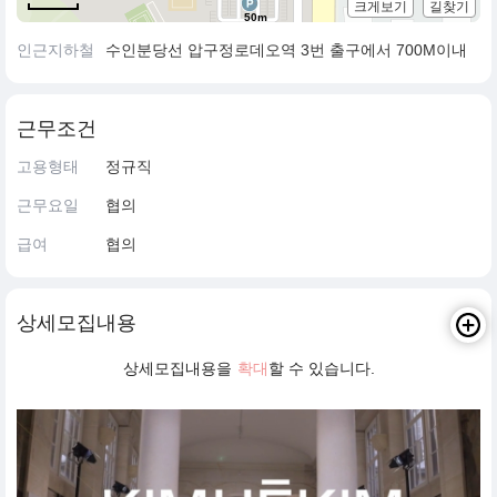
크게보기
길찾기
50m
인근지하철
수인분당선 압구정로데오역 3번 출구에서 700M이내
근무조건
고용형태
정규직
근무요일
협의
급여
협의
상세모집내용
상세모집내용을
확대
할 수 있습니다.