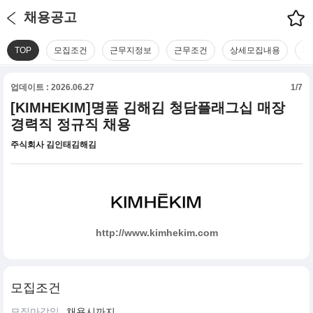
채용공고
TOP
모집조건
근무지정보
근무조건
상세모집내용
지
업데이트 : 2026.06.27
1/7
[KIMHEKIM]명품 김해김 청담플래그십 매장
경력직 정규직 채용
주식회사 김인태김해김
http://www.kimhekim.com
모집조건
모집마감일
채용시까지