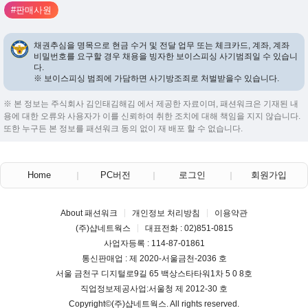
#판매사원
채권추심을 명목으로 현금 수거 및 전달 업무 또는 체크카드, 계좌, 계좌
비밀번호를 요구할 경우 채용을 빙자한 보이스피싱 사기범죄일 수 있습니
다.
※ 보이스피싱 범죄에 가담하면 사기방조죄로 처벌받을수 있습니다.
※ 본 정보는 주식회사 김인태김해김 에서 제공한 자료이며, 패션워크은 기재된 내
용에 대한 오류와 사용자가 이를 신뢰하여 취한 조치에 대해 책임을 지지 않습니다.
또한 누구든 본 정보를 패션워크 동의 없이 재 배포 할 수 없습니다.
Home
PC버전
로그인
회원가입
About 패션워크
개인정보 처리방침
이용약관
(주)샵네트웍스
대표전화 : 02)851-0815
사업자등록 : 114-87-01861
통신판매업 : 제 2020-서울금천-2036 호
서울 금천구 디지털로9길 65 백상스타타워1차 5 0 8호
직업정보제공사업:서울청 제 2012-30 호
Copyright©
(주)샵네트웍스
. All rights reserved.