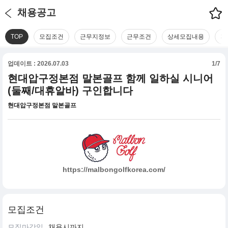
채용공고
TOP
모집조건
근무지정보
근무조건
상세모집내용
지
업데이트 : 2026.07.03
1/7
현대압구정본점 말본골프 함께 일하실 시니어
(둘째/대휴알바) 구인합니다
현대압구정본점 말본골프
https://malbongolfkorea.com/
모집조건
모집마감일
채용시까지