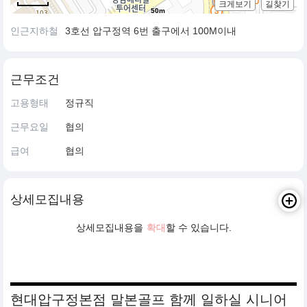
크게보기
길찾기
50m
인근지하철
3호선 압구정역 6번 출구에서 100M이내
근무조건
고용형태
정규직
근무요일
협의
급여
협의
상세모집내용
상세모집내용을
확대
할 수 있습니다.
현대압구정본점 말본골프 함께 일하실 시니어