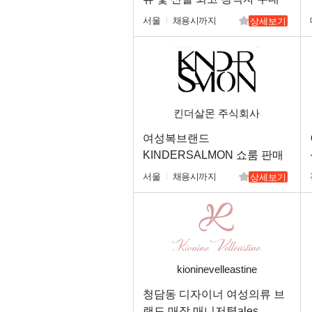
함) 및 직원 모집합니다.
서울
채용시까지
상세보기
킨더살몬 주식회사
여성복브랜드
KINDERSALMON 쇼룸 판매
직원 채용
서울
채용시까지
상세보기
kioninevelleastine
청담동 디자이너 여성의류 브
랜드 매장 매니저톁ales