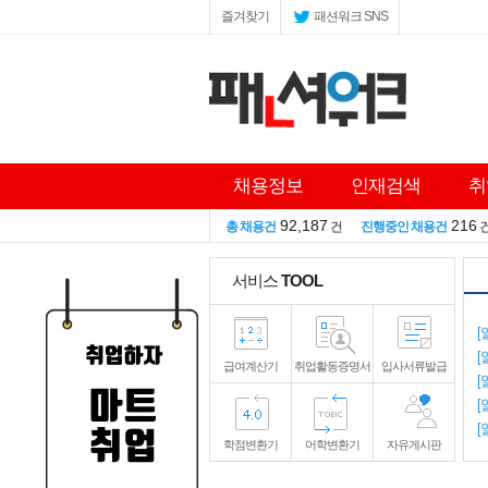
즐겨찾기
패션워크 SNS
채용정보
인재검색
취
92,187
216
총 채용건
건
진행중인 채용건
서비스
TOOL
[
[
급여계산기
취업활동증명서
입사서류발급
[
[
[
학점변환기
어학변환기
자유게시판