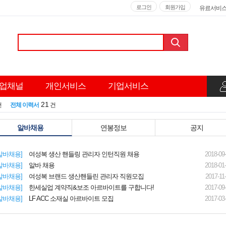
로그인
회원가입
유료서비
업채널
개인서비스
기업서비스
21
건
전체 이력서
건
알바채용
연봉정보
공지
알바채용]
여성복 생산 핸들링 관리자 인턴직원 채용
2018-09
알바채용]
알바 채용
2018-01
알바채용]
여성복 브랜드 생산핸들린 관리자 직원모집
2017-11
알바채용]
한세실업
계약직&보조 아르바이트를 구합니다!
2017-09
알바채용]
LF ACC 소재실 아르바이트 모집
2017-03