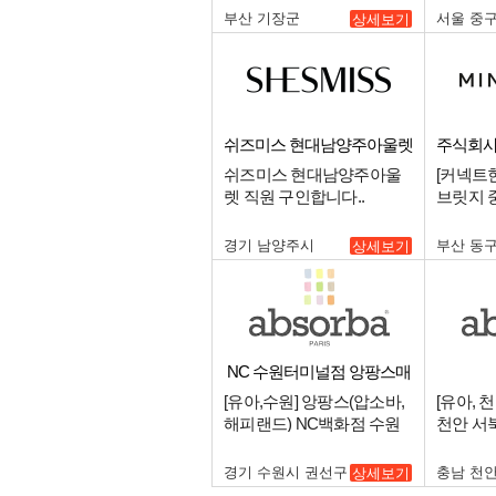
부산 기장군
서울 중
상세보기
쉬즈미스 현대남양주아울렛
주식회사
쉬즈미스 현대남양주아울
[커넥트
렛 직원 구인합니다..
브릿지 
인.
경기 남양주시
부산 동
상세보기
NC 수원터미널점 앙팡스매
장
[유아,수원] 앙팡스(압소바,
[유아, 
해피랜드) NC백화점 수원
천안 서
터미널점 중간관리 매니저
신규오픈
구인.
구인.
경기 수원시 권선구
충남 천
상세보기