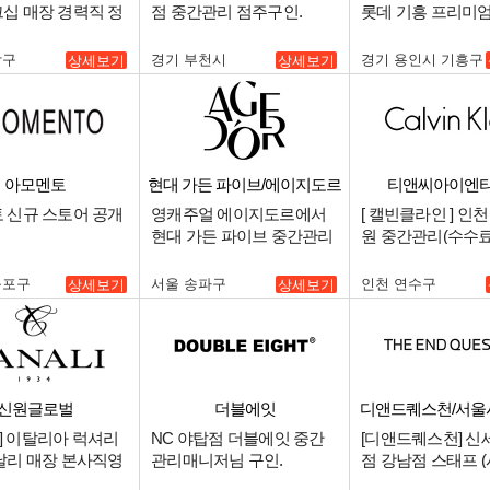
십 매장 경력직 정
점 중간관리 점주구인.
롯데 기흥 프리미
.
매니저(스태프) 모십
남구
경기 부천시
경기 용인시 기흥구
상세보기
상세보기
아모멘토
현대 가든 파이브/에이지도르
티앤씨아이엔티 
 신규 스토어 공개
영캐주얼 에이지도르에서
[ 캘빈클라인 ] 인
현대 가든 파이브 중간관리
원 중간관리(수수료
자를 구인합니다..
저 구인 (언더웨어
험자 우대).
등포구
서울 송파구
인천 연수구
상세보기
상세보기
신원글로벌
더블에잇
디앤드퀘스천/서울
최상급 점
LI] 이탈리아 럭셔리
NC 야탑점 더블에잇 중간
[디앤드퀘스천] 
날리 매장 본사직영
관리매니저님 구인.
점 강남점 스태프 (
 채용.
주니어).