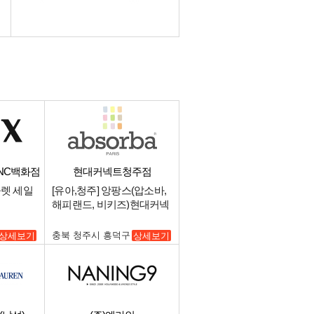
/NC백화점
현대커넥트청주점
울렛 세일
[유아,청주] 앙팡스(압소바,
해피랜드, 비키즈)현대커넥
트 청주점 중간관리 매니저
구인.
충북 청주시 흥덕구
상세보기
상세보기