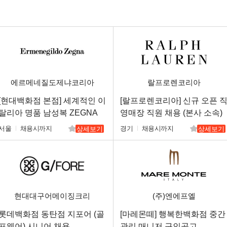
에르메네질도제냐코리아
랄프로렌코리아
[현대백화점 본점] 세계적인 이
[랄프로렌코리아] 신규 오픈 
탈리아 명품 남성복 ZEGNA
영매장 직원 채용 (본사 소속)
신입/경력
서울
채용시까지
경기
채용시까지
상세보기
상세보기
현대대구어메이징크리
(주)엔에프엘
롯데백화점 동탄점 지포어 (골
[마레몬떼] 행복한백화점 중간
프웨어) 시니어 채용
관리 매니저 구인공고