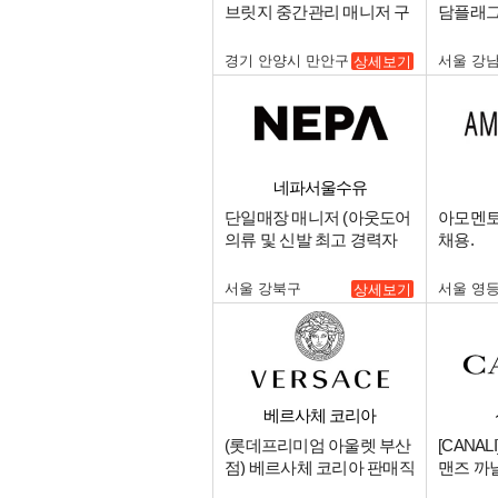
브릿지 중간관리 매니저 구
담플래그
인.
규직 채용
경기 안양시 만안구
서울 강
상세보기
네파서울수유
단일매장 매니저 (아웃도어
아모멘토
의류 및 신발 최고 경력자
채용.
우대함) 및 직원 모집합니
다..
서울 강북구
서울 영
상세보기
베르사체 코리아
(롯데프리미엄 아울렛 부산
[CANA
점) 베르사체 코리아 판매직
맨즈 까
원 구인.
판매사원