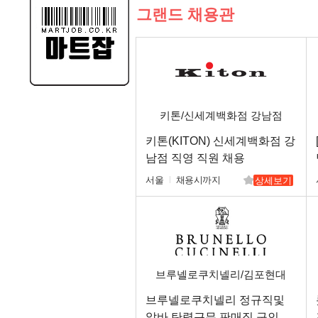
그랜드 채용관
키톤/신세계백화점 강남점
키톤(KITON) 신세계백화점 강
남점 직영 직원 채용
서울
채용시까지
상세보기
브루넬로쿠치넬리/김포현대
아울렛
브루넬로쿠치넬리 정규직및
알바.탄력근무 판매직 구인