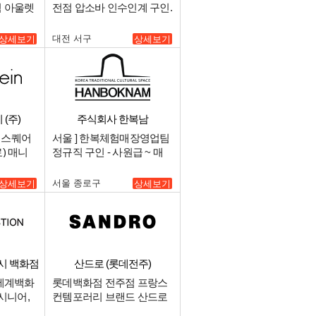
엄 아울렛
전점 압소바 인수인계 구인.
니다!!.
대전 서구
상세보기
상세보기
(주)
주식회사 한복남
천 스퀘어
서울 ] 한복체험매장영업팀
) 매니
정규직 구인 - 사원급 ~ 매
 판매자경
니저급.
서울 종로구
상세보기
상세보기
시 백화점
산드로 (롯데전주)
신세계백화
롯데백화점 전주점 프랑스
시니어,
컨템포러리 브랜드 산드로
시니어 , 장기알바 구합니.