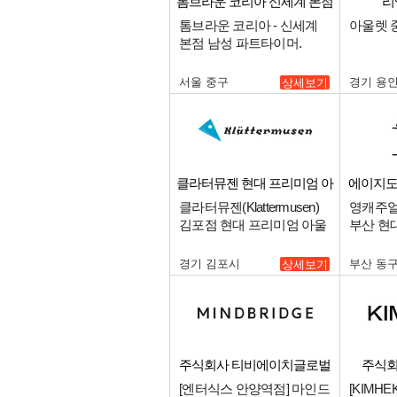
톰브라운 코리아 신세계 본점
리
남성
톰브라운 코리아 - 신세계
아울렛 
본점 남성 파트타이머.
서울 중구
경기 용
상세보기
클라터뮤젠 현대 프리미엄 아
에이지도
울렛 김포점
클라터뮤젠(Klattermusen)
영캐주얼
김포점 현대 프리미엄 아울
부산 현
렛 매니저 모십니다!!.
자를 구
경기 김포시
부산 동
상세보기
주식회사 티비에이치글로벌
주식회
[엔터식스 안양역점] 마인드
[KIMH