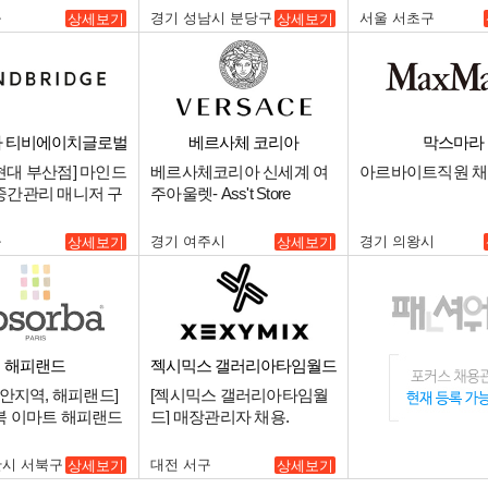
구
경기 성남시 분당구
서울 서초구
상세보기
상세보기
 티비에이치글로벌
베르사체 코리아
막스마라
현대 부산점] 마인드
베르사체코리아 신세계 여
아르바이트직원 채
중간관리 매니저 구
주아울렛- Ass't Store
Manager (부점장급) 채용.
구
경기 여주시
경기 의왕시
상세보기
상세보기
해피랜드
젝시믹스 갤러리아타임월드
점
천안지역, 해피랜드]
[젝시믹스 갤러리아타임월
북 이마트 해피랜드
드] 매장관리자 채용.
 중간관리 매니저
안시 서북구
대전 서구
상세보기
상세보기