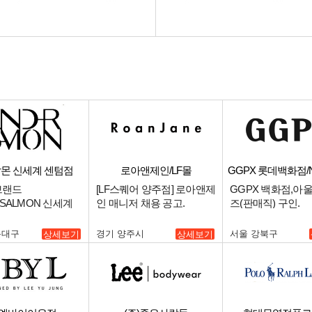
몬 신세계 센텀점
로아앤제인/LF몰
GGPX 롯데백화점
브랜드
[LF스퀘어 양주점] 로아앤제
GGPX 백화점,아
RSALMON 신세계
인 매니저 채용 공고.
즈(판매직) 구인.
주말 파트타이머 채
운대구
경기 양주시
서울 강북구
상세보기
상세보기