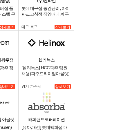
남성)
(주)엔라인
터점 폴
롯데대구점 중간관리, 아이
 스텝 구
파크고척점 직영매니져 구
인.
대구 북구
상세보기
상세보기
기광주점
헬리녹스
광주 점
[헬리녹스] HCC파주 팀원
채용(파주프리미엄아울렛).
경기 파주시
상세보기
상세보기
엄 아울렛
해피랜드코퍼레이션
usen)
[유아,대전] 롯데백화점 대