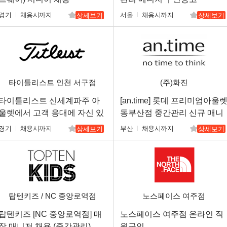
경기
채용시까지
서울
채용시까지
상세보기
상세보기
타이틀리스트 인천 서구점
(주)화진
타이틀리스트 신세계파주 아
[an.time] 롯데 프리미엄아울
울렛에서 고객 응대에 자신 있
동부산점 중간관리 신규 매니
는 직원 및 주말 알바 고정 직
저 구인
경기
채용시까지
부산
채용시까지
상세보기
상세보기
원분을 구인합니다.
탑텐키즈 / NC 중앙로역점
노스페이스 여주점
탑텐키즈 [NC 중앙로역점] 매
노스페이스 여주점 온라인 직
장 매니저 채용 (중간관리)
원구인