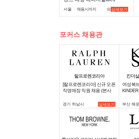
Advisor 채용
서울
채용시까지
상세보기
포커스 채용관
랄프로렌코리아
킨더살
[랄프로렌코리아] 신규 오픈
여성복
직영매장 직원 채용 (본사
KINDE
소속).
센텀점 
용.
경기 하남시
부산 해
상세보기