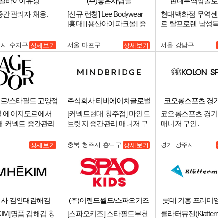
엘바이이유정
(주)좋은사람들
현대무역점폴로(
중간관리자 채용.
[신규 런칭] Lee Bodywear
현대백화점 무역센
[홍대] [용산아이파크몰] 중
로 랄프로렌 남성복
간관리자 채용.
인 합니다.
인시 수지구
서울 마포구
서울 강남구
상세보기
상세보기
르/스타필드 고양점
주식회사 티비에이치글로벌
코오롱스포츠 경
 에이지도르에서
[커넥트현대 청주점] 마인드
코오롱스포츠 경기
대 커넥트 중간관리
브릿지 중간관리 매니저 구
매니저 구인.
인합니다..
인.
구
충북 청주시 흥덕구
경기 광주시
상세보기
상세보기
사 김인태김해김
(주)이랜드월드/스파오키즈
롯데 기흥 프리미
스타필드부천
EKIM]명품 김해김 청
[스파오키즈] 스타필드부천
클라터뮤젠(Klatterm