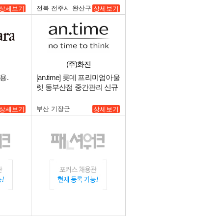
전북 전주시 완산구
상세보기
상세보기
(주)화진
용.
[an.time] 롯데 프리미엄아울
렛 동부산점 중간관리 신규
매니저 구인.
부산 기장군
상세보기
상세보기