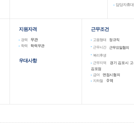
담당자휴대
지원자격
근무조건
무관
경력
고용형태
정규직
학력
학력무관
근무시간
근무요일협의
복리후생
우대사항
근무지역
경기
김포시
고
김포점
급여
면접시협의
0 역
지하철