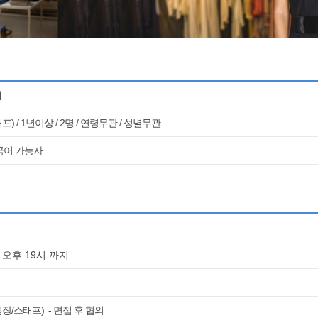
매
) / 1년이상 / 2명 / 연령무관 / 성별무관
국어 가능자
 오후 19시 까지
장/스태프) - 면접 후 협의