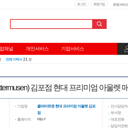
로그인
회원가입
유료서비
업채널
개인서비스
기업서비스
21
건
전체 이력서
건
ttermusen) 김포점 현대 프리미엄 아울렛 
기업명
클라터뮤젠 현대 프리미엄 아울렛 김포
인사담당자
점
부서명
홈페이지
http://
대표전화
담당자전화