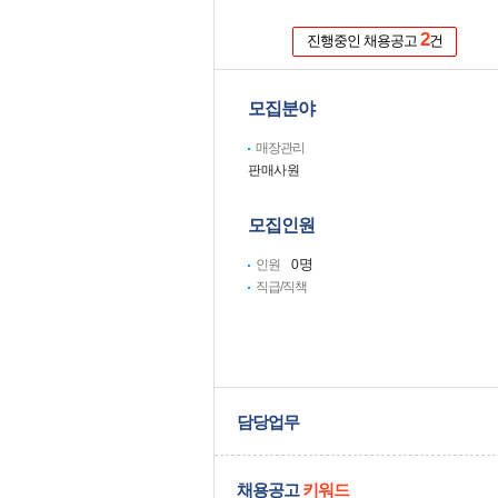
2
진행중인 채용공고
건
모집분야
매장관리
판매사원
모집인원
명
인원
0
직급/직책
담당업무
채용공고
키워드