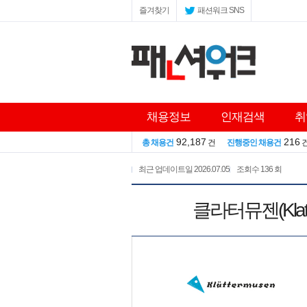
즐겨찾기
패션워크 SNS
채용정보
인재검색
취
92,187
216
총 채용건
건
진행중인 채용건
최근 업데이트일
2026.07.05
조회수
136 회
클라터뮤젠(Kla