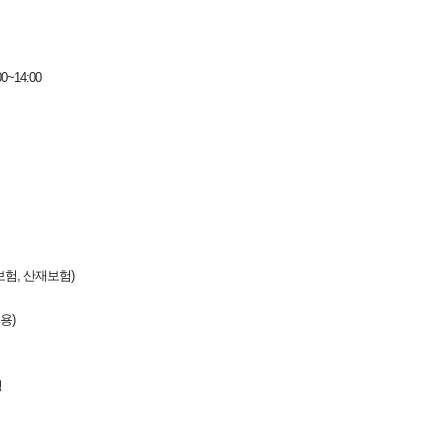
~14:00
보험, 산재보험)
용)
영