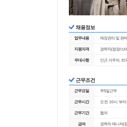
채용정보
업무내용
매장관리 및 판
지원자격
경력직(점장/스태프
우대사항
인근 거주자, 외
근무조건
근무요일
주5일근무
근무시간
오전 10시 부터
근무기간
협의
급여
경력직 매니저(점