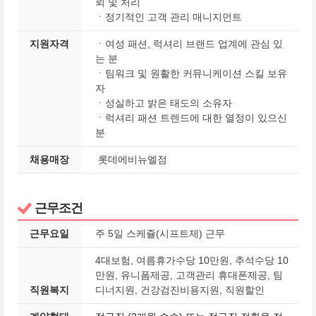
뢰 및 처리
ㆍ정기적인 고객 관리 매니지먼트
지원자격
ㆍ여성 패션, 럭셔리 브랜드 업계에 관심 있
는 분
ㆍ팀워크 및 원활한 커뮤니케이션 스킬 보유
자
ㆍ성실하고 밝은 태도의 소유자
ㆍ럭셔리 패션 트렌드에 대한 열정이 있으신
분
채용매장
롯데에비뉴엘점
근무조건
근무요일
주 5일 스케쥴(시프트제) 근무
4대보험, 여름휴가수당 10만원, 추석수당 10
만원, 유니폼제공, 고객관리 휴대폰제공, 팀
직원복지
디너지원, 건강검진비용지원, 직원할인