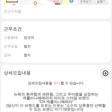
크게보기
길찾기
50m
인근지하철
근무조건
고용형태
정규직
근무요일
협의
급여
협의
상세모집내용
상세모집내용을
확대
할 수 있습니다.
뉴욕의 화려함과 세련됨, 그리고 우아함을 상징하는
캐롤리나헤레라의 라이프 스타일 브랜드
"CH 캐롤리나헤레라”
[당신이 이 브랜드를 모르는 이유는 "소수의 상류층만 선택할
수 있는 브랜드"이기 때문입니다]