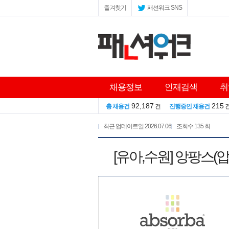
즐겨찾기
패션워크 SNS
채용정보
인재검색
취
92,187
215
총 채용건
건
진행중인 채용건
최근 업데이트일
2026.07.06
조회수
135 회
[유아,수원] 앙팡스