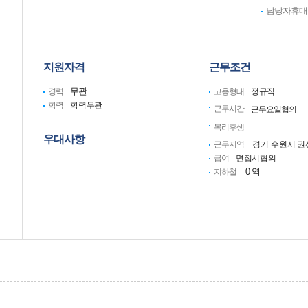
담당자휴대
지원자격
근무조건
무관
경력
고용형태
정규직
학력
학력무관
근무시간
근무요일협의
복리후생
우대사항
근무지역
경기
수원시 권
급여
면접시협의
0 역
지하철