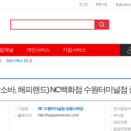
로그인
회원가입
유료서비
업채널
개인서비스
기업서비스
21
건
전체 이력서
건
(압소바, 해피랜드) NC백화점 수원터미널점
기업명
NC 수원터미널점 앙팡스매장
인사담당자
홈페이지
http://happylandcorp.com/
부서명
대표전화
담당자전화