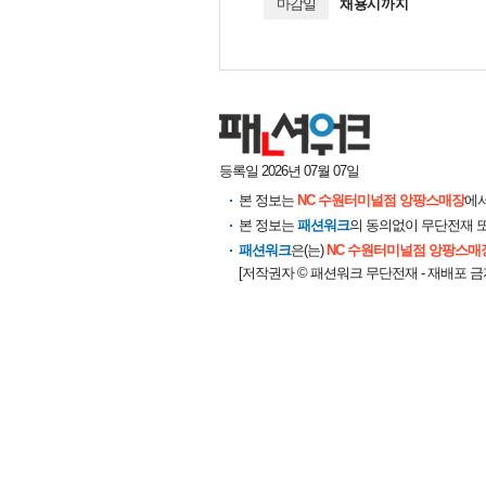
마감일
채용시까지
등록일
2026년 07월 07일
본 정보는
NC 수원터미널점 앙팡스매장
에
본 정보는
패션워크
의 동의없이 무단전재 또
패션워크
은(는)
NC 수원터미널점 앙팡스매
[저작권자 © 패션워크 무단전재 - 재배포 금