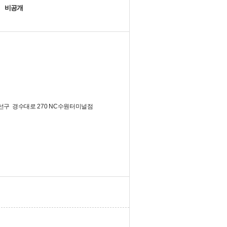
비공개
선구
경수대로 270 NC수원터미널점