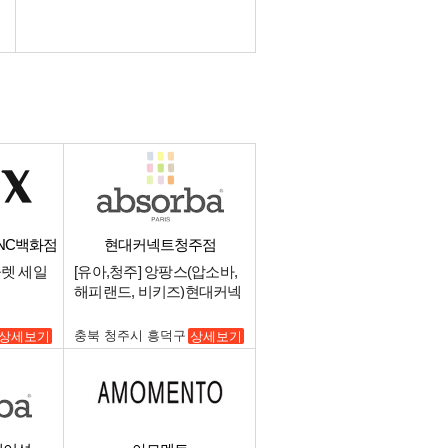
/NC백화점
현대커넥트청주점
울렛 세일
[유아,청주] 앙팡스(압소바,
해피랜드, 비키즈)현대커넥
트 청주점 중간관리 매니저
구인.
충북 청주시 흥덕구
상세보기
상세보기