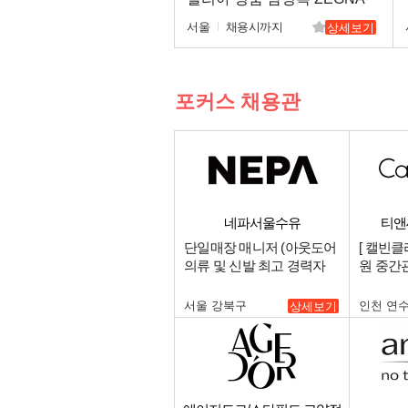
신입/경력
서울
채용시까지
상세보기
포커스 채용관
네파서울수유
티앤
단일매장 매니저 (아웃도어
[ 캘빈클
의류 및 신발 최고 경력자
원 중간
우대함) 및 직원 모집합니
저 구인
다..
험자 우대
서울 강북구
인천 연
상세보기