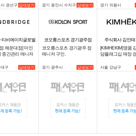
원시 권선구
경기 용인시 수지구
경기 의왕시
상세보기
상세보기
 티비에이치글로벌
코오롱스포츠 경기광주점
주식회사 김인태
점 해운대점] 마인
코오롱스포츠 경기광주 점
[KIMHEKIM]명품
 중간관리 매니저
매니저 구인.
담플래그십 매장 
규직 채용.
운대구
경기 광주시
서울 강남구
상세보기
상세보기