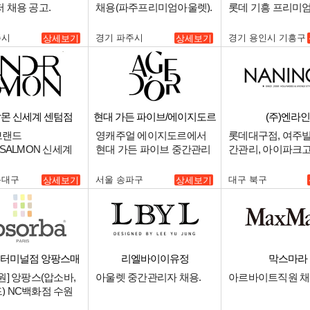
 채용 공고.
채용(파주프리미엄아울렛).
롯데 기흥 프리미
매니저(스태프) 모십
주시
경기 파주시
경기 용인시 기흥구
상세보기
상세보기
몬 신세계 센텀점
현대 가든 파이브/에이지도르
(주)엔라인
브랜드
영캐주얼 에이지도르에서
롯데대구점, 여주
RSALMON 신세계
현대 가든 파이브 중간관리
간관리, 아이파크
주말 파트타이머 채
자를 구인합니다..
영매니져 구인.
운대구
서울 송파구
대구 북구
상세보기
상세보기
원터미널점 앙팡스매
리엘바이이유정
막스마라
장
원] 앙팡스(압소바,
아울렛 중간관리자 채용.
아르바이트직원 채
) NC백화점 수원
 중간관리 매니저