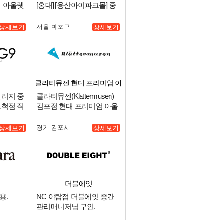
엄 아울렛
[홍대] [용산아이파크몰] 중
니다!!.
간관리자 채용.
서울 마포구
상세보기
상세보기
클라터뮤젠 현대 프리미엄 아
울렛 김포점
빌리지 중
클라터뮤젠(Klattermusen)
고척점 직
김포점 현대 프리미엄 아울
렛 매니저 모십니다!!.
경기 김포시
상세보기
상세보기
더블에잇
용.
NC 야탑점 더블에잇 중간
관리매니저님 구인.