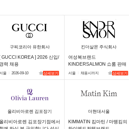
구찌코리아 유한회사
킨더살몬 주식회사
[ GUCCI KOREA ] 2026 신입/
여성복브랜드
경력 채용
KINDERSALMON 쇼룸 판매
직원 채용
서울
2026-09-10
서울
채용시까지
상세보기
상세보기
올리비아로렌 김포장기
더현대서울
올리비아로렌 김포장기점에서
KIMMATIN 킴마틴 / 마뗑킴의
함께 하실 분 구인합니다.성실
하이엔드컨템브랜드