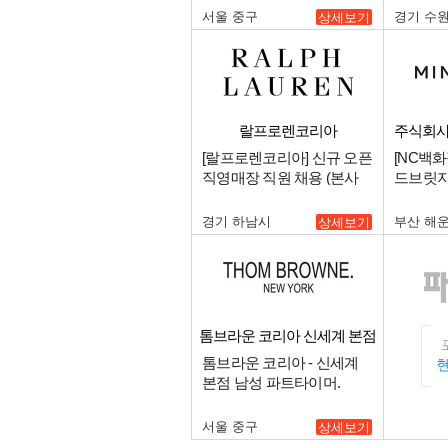
구인.
서울 중구
경기 수
상세보기
랄프로렌코리아
주식회사
[랄프로렌코리아] 신규 오픈
[NC백화
직영매장 직원 채용 (본사
드브릿지
소속).
구인.
경기 하남시
부산 해
상세보기
톰브라운 코리아 신세계 본점
남성
톰브라운 코리아 - 신세계
본점 남성 파트타이머.
서울 중구
상세보기