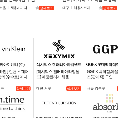
니져 구인
서울
채용시까지
대구
채용시까지
상세보기
상세보기
씨아이엔티 (주)
젝시믹스 갤러리아타임월드
GGPX 롯데백화점
점
라인 ] 인천 스퀘어
[젝시믹스 갤러리아타임월
GGPX 백화점,아
관리(수수료) 매니
드] 매장관리자 채용.
즈(판매직) 구인.
 (언더웨어 판매자경
).
수구
대전 서구
서울 강북구
상세보기
상세보기