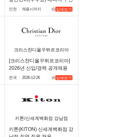
(언더웨어 판매자경험자 우대)
인천
채용시까지
상세보기
크리스챤디올꾸뛰르코리아
(주)
[크리스챤디올꾸뛰르코리아]
매
2026년 신입/경력 공개채용
전국
2026-12-26
상세보기
키톤/신세계백화점 강남점
키톤(KITON) 신세계백화점 강
남점 직영 직원 채용