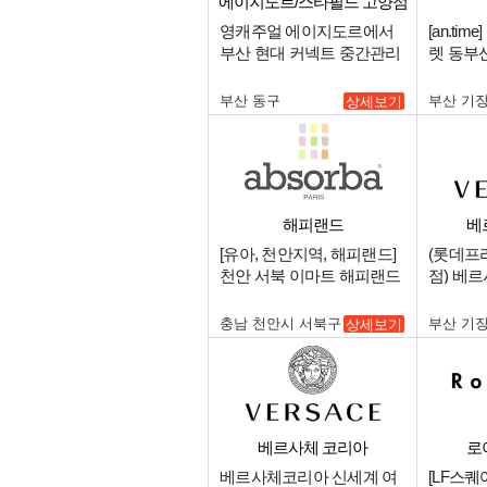
에이지도르/스타필드 고양점
영캐주얼 에이지도르에서
[an.ti
부산 현대 커넥트 중간관리
렛 동부
자를 구인합니다..
매니저 
부산 동구
부산 기
상세보기
해피랜드
베
[유아, 천안지역, 해피랜드]
(롯데프
천안 서북 이마트 해피랜드
점) 베
신규오픈 중간관리 매니저
원 구인.
구인.
충남 천안시 서북구
부산 기
상세보기
베르사체 코리아
로
베르사체코리아 신세계 여
[LF스퀘