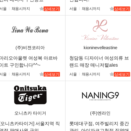
서울
채용시까지
서울
채용시까지
상세보기
상세보기
(주)비젼코리아
kioninevelleastine
마리오아울렛 여성복 아르바
청담동 디자이너 여성의류 브
이트 구인합니다^^~
랜드 매장 매니저톁ales
Advisor 채용
서울
채용시까지
서울
채용시까지
상세보기
상세보기
오니츠카 타이거
(주)엔라인
[오니츠카타이거] 서울지역 직
롯데대구점, 여주빌리지 중간
영점 판매사원 구인
관리, 아이파크고척점 직영매