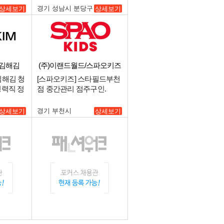
경기 성남시 분당구
상세보기
상세보기
김해김
(주)이랜드월드/스파오키즈
스타필드부천
 김해김 청
[스파오키즈] 스타필드부천
경력직 정
점 중간관리 점주구인.
경기 부천시
상세보기
상세보기