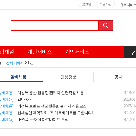
로그인
회원가입
유료서비
업채널
개인서비스
기업서비스
21
건
전체 이력서
건
알바채용
연봉정보
공지
알바채용]
여성복 생산 핸들링 관리자 인턴직원 채용
2018-09
알바채용]
알바 채용
2018-01
알바채용]
여성복 브랜드 생산핸들린 관리자 직원모집
2017-11
알바채용]
한세실업
계약직&보조 아르바이트를 구합니다!
2017-09
알바채용]
LF ACC 소재실 아르바이트 모집
2017-03