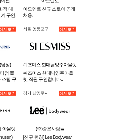
레이션
아모멘토
화점 대
아모멘토 신규 스토어 공개
계 구인.
채용.
서울 영등포구
상세보기
상세보기
남성)
쉬즈미스 현대남양주아울렛
터점 폴
쉬즈미스 현대남양주아울
 스텝 구
렛 직원 구인합니다..
경기 남양주시
상세보기
상세보기
엄 아울렛
(주)좋은사람들
usen)
[신규 런칭] Lee Bodywear