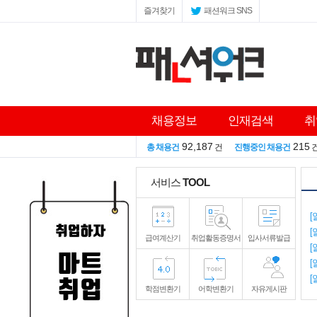
즐겨찾기
패션워크 SNS
채용정보
인재검색
취
92,187
215
총 채용건
건
진행중인 채용건
서비스
TOOL
[
[
급여계산기
취업활동증명서
입사서류발급
[
[
[
학점변환기
어학변환기
자유게시판