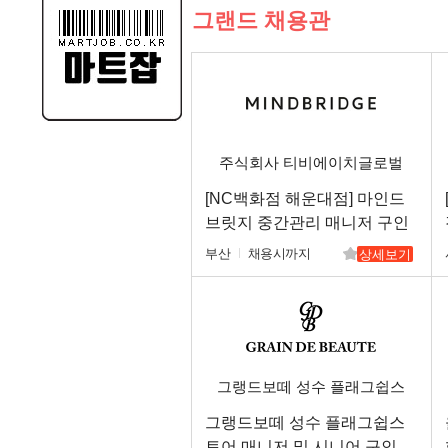
그랜드 채용관
주식회사 티비에이치글로벌
[NC백화점 해운대점] 마인드
브릿지 중간관리 매니저 구인
부산
채용시까지
상세보기
그랭드보떼 성수 플래그쉽스
토어
그랭드보떼 성수 플래그쉽스
토어 매니저 및 시니어 구인