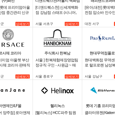
(주)화진
디앤드퀘스천/서울시 백화점
해피랜드코퍼
최상급 점
me] 롯데 프리미엄아울
[디앤드퀘스천] 신세계백화
[유아,대전] 롯데백
산점 중간관리 신규
점 강남점 스태프 (시니어,
전점 압소바 인수인
구인.
주니어).
장군
서울 서초구
대전 서구
상세보기
상세보기
르사체 코리아
주식회사 한복남
현대무역점폴로(
리미엄 아울렛 부산
서울 ] 한복체험매장영업팀
현대백화점 무역센
르사체 코리아 판매직
정규직 구인 - 사원급 ~ 매
로 랄프로렌 남성복
니저급.
인 합니다.
장군
서울 종로구
서울 강남구
상세보기
상세보기
아앤제인/LF몰
헬리녹스
롯데 기흥 프리미
어 양주점] 로아앤제
[헬리녹스] HCC파주 팀원
클라터뮤젠(Klatterm