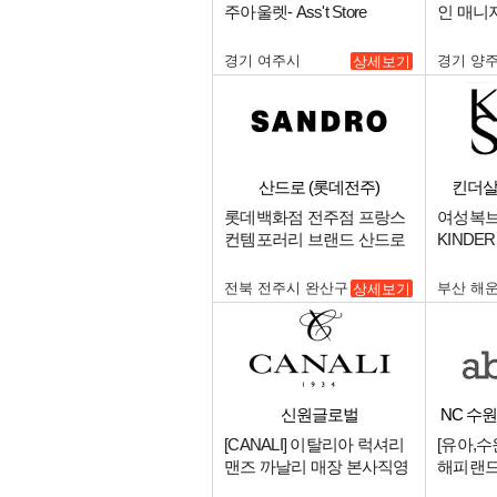
주아울렛- Ass't Store
인 매니저
Manager (부점장급) 채용.
경기 여주시
경기 양
상세보기
산드로 (롯데전주)
킨더살
롯데백화점 전주점 프랑스
여성복
컨템포러리 브랜드 산드로
KINDE
시니어 , 장기알바 구합니.
센텀점 
용.
전북 전주시 완산구
부산 해
상세보기
신원글로벌
NC 수
[CANALI] 이탈리아 럭셔리
[유아,수
맨즈 까날리 매장 본사직영
해피랜드
판매사원 채용.
터미널점