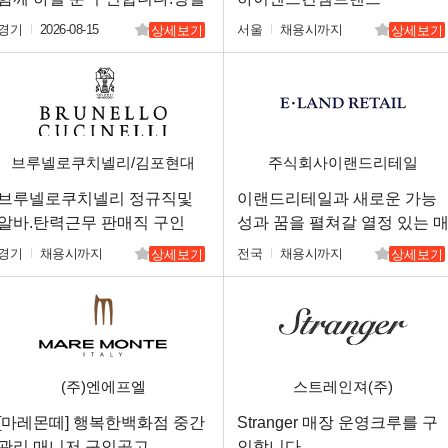
하고 진실된 마음 하나면 됩니
경기
2026-08-15
서울
채용시까지
상세보기
상세보기
다.
브루넬로쿠치넬리/김포현대
주식회사이랜드리테일
아울렛
브루넬로쿠치넬리 정규직및
이랜드리테일과 새로운 가능
알바.탄력근무 판매직 구인
성과 꿈을 펼쳐갈 열정 있는 
니저님을 구인합니다.
경기
채용시까지
전국
채용시까지
상세보기
상세보기
(주)엔에프엘
스트레인져(주)
[마레몬떼] 행복한백화점 중간
Stranger 매장 운영크루를 구
관리 매니저 구인공고
인합니다.