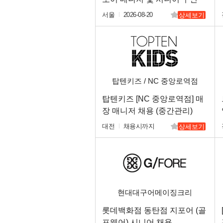
(중국어 가능자)
서울
2026-08-20
상세보기
탑텐키즈 / NC 중앙로역점
탑텐키즈 [NC 중앙로역점] 매
장 매니저 채용 (중간관리)
대전
채용시까지
상세보기
현대대구어메이징크리
롯데백화점 동탄점 지포어 (골
프웨어) 시니어 채용