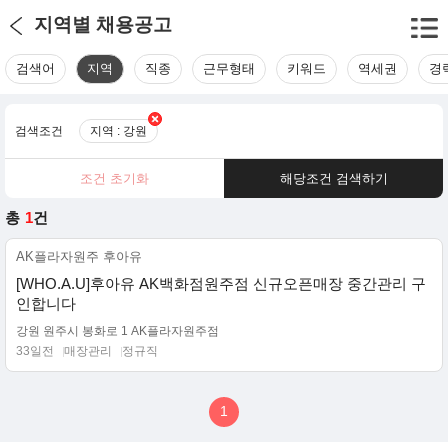
지역별 채용공고
검색어
지역
직종
근무형태
키워드
역세권
경
검색조건
지역 : 강원
조건 초기화
해당조건 검색하기
총
1
건
AK플라자원주 후아유
[WHO.A.U]후아유 AK백화점원주점 신규오픈매장 중간관리 구
인합니다
강원 원주시 봉화로 1 AK플라자원주점
33일전
매장관리
정규직
1