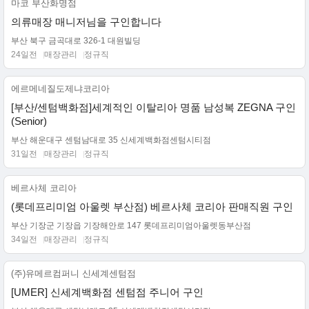
마코 부산화명점
의류매장 매니저님을 구인합니다
부산 북구 금곡대로 326-1 대원빌딩
24일전
매장관리
정규직
에르메네질도제냐코리아
[부산/센텀백화점]세계적인 이탈리아 명품 남성복 ZEGNA 구인
(Senior)
부산 해운대구 센텀남대로 35 신세계백화점센텀시티점
31일전
매장관리
정규직
베르사체 코리아
(롯데프리미엄 아울렛 부산점) 베르사체 코리아 판매직원 구인
부산 기장군 기장읍 기장해안로 147 롯데프리미엄아울렛동부산점
34일전
매장관리
정규직
(주)유메르컴퍼니 신세계센텀점
[UMER] 신세계백화점 센텀점 주니어 구인