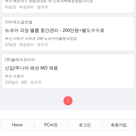
부산 해운대구 센텀남대로 35 신세계백화점센텀시티점
41일전
매장관리
정규직
지티에스글로벌
뉴코아 괴정 밸롭 중간관리 - 200만원+별도수수료
부산 사하구 사하로 190 뉴코아아울렛괴정점
52일전
매장관리
정규직
(주)플레져코리아
신입/주니어 패션 MD 채용
부산 수영구
102일전
MD
정규직
1
Home
PC버전
로그인
회원가입