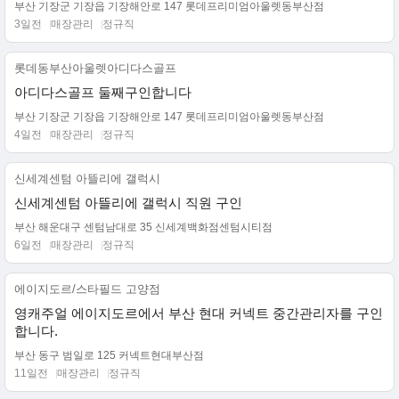
부산 기장군 기장읍 기장해안로 147 롯데프리미엄아울렛동부산점
3일전
매장관리
정규직
롯데동부산아울렛아디다스골프
아디다스골프 둘째구인합니다
부산 기장군 기장읍 기장해안로 147 롯데프리미엄아울렛동부산점
4일전
매장관리
정규직
신세계센텀 아뜰리에 갤럭시
신세계센텀 아뜰리에 갤럭시 직원 구인
부산 해운대구 센텀남대로 35 신세계백화점센텀시티점
6일전
매장관리
정규직
에이지도르/스타필드 고양점
영캐주얼 에이지도르에서 부산 현대 커넥트 중간관리자를 구인
합니다.
부산 동구 범일로 125 커넥트현대부산점
11일전
매장관리
정규직