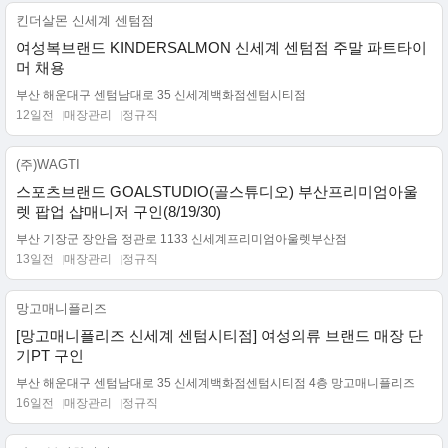
킨더살몬 신세계 센텀점
여성복브랜드 KINDERSALMON 신세계 센텀점 주말 파트타이
머 채용
부산 해운대구 센텀남대로 35 신세계백화점센텀시티점
12일전
매장관리
정규직
(주)WAGTI
스포츠브랜드 GOALSTUDIO(골스튜디오) 부산프리미엄아울
렛 팝업 샵매니저 구인(8/19/30)
부산 기장군 장안읍 정관로 1133 신세계프리미엄아울렛부산점
13일전
매장관리
정규직
망고매니플리즈
[망고매니플리즈 신세계 센텀시티점] 여성의류 브랜드 매장 단
기PT 구인
부산 해운대구 센텀남대로 35 신세계백화점센텀시티점 4층 망고매니플리즈
16일전
매장관리
정규직