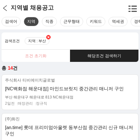
지역별 채용공고
검색어
지역
직종
근무형태
키워드
역세권
경
검색조건
지역 : 부산
조건 초기화
해당조건 검색하기
총
14
건
주식회사 티비에이치글로벌
[NC백화점 해운대점] 마인드브릿지 중간관리 매니저 구인
부산 해운대구 해운대로 813 NC해운대점
2일전
매장관리
정규직
(주)화진
[an.time] 롯데 프리미엄아울렛 동부산점 중간관리 신규 매니저
구인