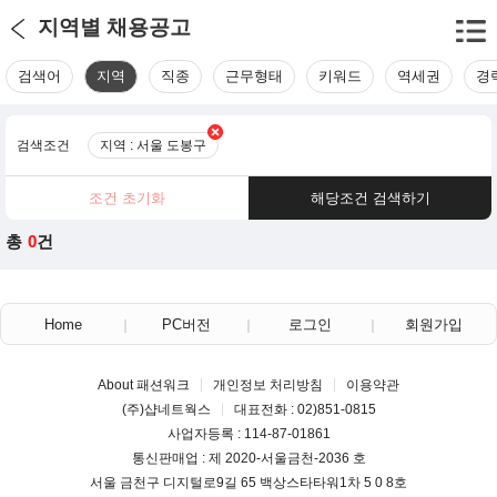
지역별 채용공고
검색어
지역
직종
근무형태
키워드
역세권
경
검색조건
지역 : 서울 도봉구
조건 초기화
해당조건 검색하기
총
0
건
Home
PC버전
로그인
회원가입
About 패션워크
개인정보 처리방침
이용약관
(주)샵네트웍스
대표전화 : 02)851-0815
사업자등록 : 114-87-01861
통신판매업 : 제 2020-서울금천-2036 호
서울 금천구 디지털로9길 65 백상스타타워1차 5 0 8호