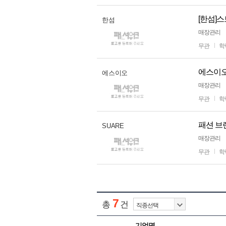
[한섬]
한섬
매장관리
무관
학
에스이오
에스이오
매장관리
무관
학
패션 브
SUARE
매장관리
무관
학
7
총
건
기업명