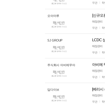
무관
학
[신규오
오아마루
매장관리
무관
학
LCDC 
SJ GROUP
매장관리
무관
학
아비에 무
주식회사 아비에무아
매장관리
무관
학
딥다이브
매장관리
무관
학