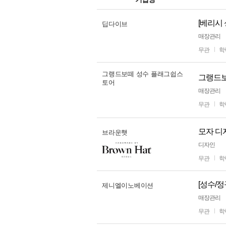
딥다이브
매장관리
무관
학
그랭드보떼 성수 플래그쉽스
그랭드보
토어
매장관리
무관
학
모자 디자이
브라운햇
디자인
무관
학
[성수/
제니엘이노베이션
매장관리
무관
학