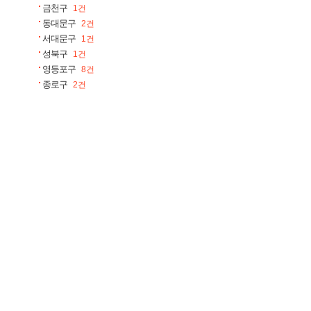
금천구
1건
동대문구
2건
서대문구
1건
성북구
1건
영등포구
8건
종로구
2건