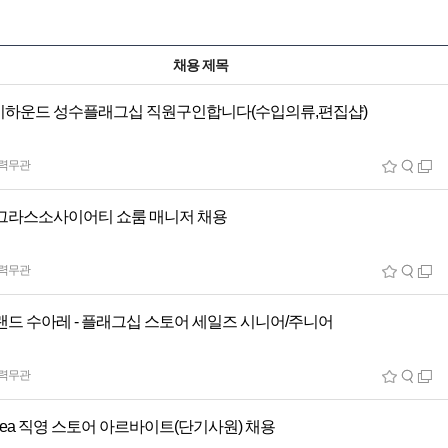
채용 제목
하운드 성수플래그십 직원구인합니다(수입의류,편집샵)
력무관
그라스소사이어티 쇼룸 매니저 채용
력무관
랜드 수아레 - 플래그십 스토어 세일즈 시니어/주니어
력무관
orea 직영 스토어 아르바이트(단기사원) 채용