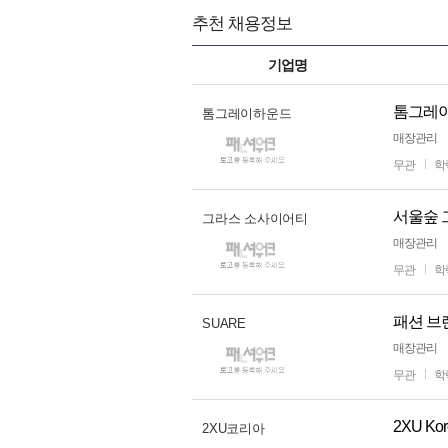
추천 채용정보
기업명
톰그레이
톰그레이하운드
매장관리
무관
학
서울숲 
그라스 소사이어티
매장관리
무관
학
패션 브
SUARE
매장관리
무관
학
2XU K
2XU코리아