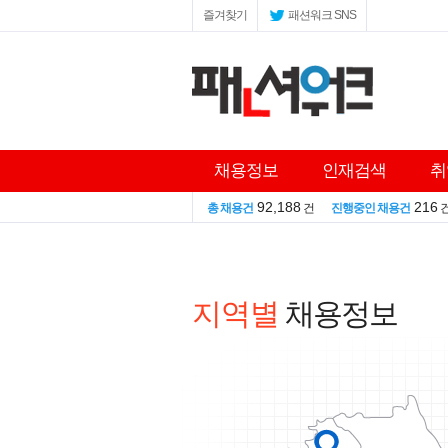
즐겨찾기
패션워크 SNS
채용정보
인재검색
취
92,188
216
총 채용건
건
진행중인 채용건
지역별
채용정보