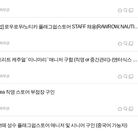
력무관
[패션기업] 로우로우/노티카 플래그쉽스토어 STAFF 채용(RAWROW
력무관
여성스트리트 캐주얼 ' 미니마리 ' 매니저 구함 (직영 or 중간관리)- (엔터식스 왕십리)
력무관
orea 직영 스토어 부점장 구인
력무관
떼 성수 플래그쉽스토어 매니저 및 시니어 구인 (중국어 가능자)