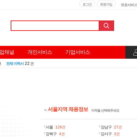
로그인
회원가입
유료서비
업채널
개인서비스
기업서비스
22
건
전체 이력서
건
서울지역
채용정보
지역을 선택해주세요
서울
강남구
129건
27건
강북구
강서구
4건
3건