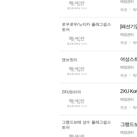
매장관리
무관
학
로우로우/노티카 플래그쉽스
토어
매장관리
무관
학
앤브릿지
매장관리
무관
학
2XU K
2XU코리아
매장관리
무관
학
그랭드보떼 성수 플래그쉽스
그랭드보
토어
매장관리