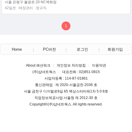
서울 은평구 불광로 20 NC백화점
42일전
매장관리
정규직
1
Home
PC버전
로그인
회원가입
About 패션워크
개인정보 처리방침
이용약관
(주)샵네트웍스
대표전화 : 02)851-0815
사업자등록 : 114-87-01861
통신판매업 : 제 2020-서울금천-2036 호
서울 금천구 디지털로9길 65 백상스타타워1차 5 0 8호
직업정보제공사업:서울청 제 2012-30 호
Copyright©
(주)샵네트웍스
. All rights reserved.