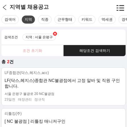
지역별 채용공고
검색어
지역
직종
근무형태
키워드
역세권
경
검색조건
지역 : 서울 은평구
조건 초기화
해당조건 검색하기
총
2
건
LF종합관(닥스,헤지스,acc)
LF(닥스,헤지스)종합관 NC불광점에서 고정 알바 및 직원 구인
합니다.
서울 은평구 불광로 20 NC불광점
23일전
매장관리
정규직
리틀킹(주)
[ NC 불광점 ] 리틀킹 매니저구인