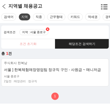
지역별 채용공고
검색어
지역
직종
근무형태
키워드
역세권
경
검색조건
지역 : 서울 종로구
조건 초기화
해당조건 검색하기
총
1
건
주식회사 한복남
서울 ] 한복체험매장영업팀 정규직 구인 - 사원급 ~ 매니저급
서울 종로구
2일전
매장관리
정규직
1