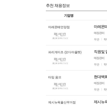
추천 채용정보
기업명
마레몬
마레몬떼언양점
매장관리
무관
학
직원및 
파리게이츠 (모다아울렛)
매장관리
무관
학
현대백화
타임 옴므
매장관리
무관
학
제시뉴
제시뉴욕울산무거점