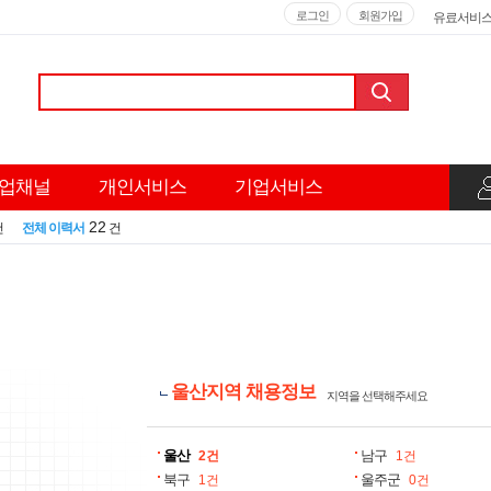
로그인
회원가입
유료서비
업채널
개인서비스
기업서비스
22
건
전체 이력서
건
울산지역
채용정보
지역을 선택해주세요
울산
남구
2건
1건
북구
울주군
1건
0건