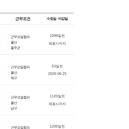
근무조건
수정일 · 마감일
1099일전
근무요일협의
울산
채용시까지
울주군
53일전
근무요일협의
울산
2026-06-25
북구
1120일전
근무요일협의
울산
채용시까지
남구
1200일전
근무요일협의