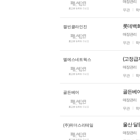
매장관리
무관
학
롯데백화
캘빈클라인진
매장관리
무관
학
(고정급
엘에스네트웍스
매장관리
무관
학
골든베어
골든베어
매장관리
무관
학
울산 달
(주)위더스리테일
매장관리