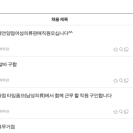
채용 제목
떼언양점여성의류판매직원모십니다^^
력무관
알바 구함
력무관
점 타임옴므(남성의류)에서 함께 근무 할 직원 구인합니다
력무관
욕무거점