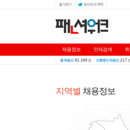
즐겨찾기
패션워크 SNS
채용정보
인재검색
취
92,189
217
총 채용건
건
진행중인 채용건
지역별
채용정보