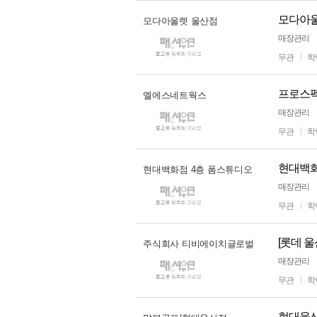
모다아울
모다아울렛 울산점
매장관리
무관
학
프로스펙
엘에스네트웍스
매장관리
무관
학
현대백화
현대백화점 4층 폼스튜디오
매장관리
무관
학
[롯데 
주식회사 티비에이치글로벌
매장관리
무관
학
현대울산