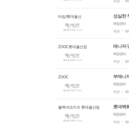
무관
학
성실한 
타임/롯데울산
매장관리
무관
학
매니저
ZOOC롯데울산점
매장관리
무관
학
부매니
ZOOC
매장관리
무관
학
롯데백화
블랙야크키즈 롯데울산점
매장관리
무관
학