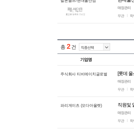
말본골프/현대울산점
매장관리
무관
학
2
총
건
기업명
[롯데 
주식회사 티비에이치글로벌
매장관리
무관
학
직원및 
파리게이츠 (모다아울렛)
매장관리
무관
학