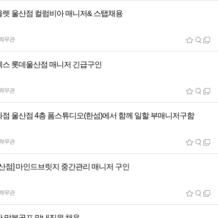
렛 울산점 컬럼비아 매니저& 스탭채용
력무관
스 롯데울산점 매니저 긴급구인
력무관
점 울산점 4층 폼스튜디오(한섬)에서 함께 일할 부매니저구함
력무관
울산점] 마인드브릿지 중간관리 매니저 구인
력무관
 말본골프 막내직원 채용