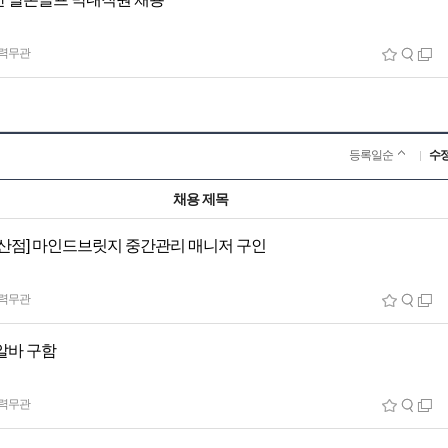
력무관
등록일순
수
채용 제목
울산점] 마인드브릿지 중간관리 매니저 구인
력무관
알바 구함
력무관