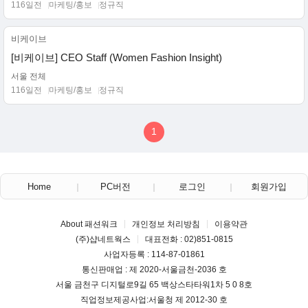
116일전
마케팅/홍보
정규직
비케이브
[비케이브] CEO Staff (Women Fashion Insight)
서울 전체
116일전
마케팅/홍보
정규직
1
Home
PC버전
로그인
회원가입
About 패션워크
개인정보 처리방침
이용약관
(주)샵네트웍스
대표전화 : 02)851-0815
사업자등록 : 114-87-01861
통신판매업 : 제 2020-서울금천-2036 호
서울 금천구 디지털로9길 65 백상스타타워1차 5 0 8호
직업정보제공사업:서울청 제 2012-30 호