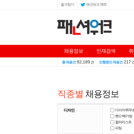
즐겨찾기
패션워크 SNS
채용정보
인재검색
취
92,189
217
총 채용건
건
진행중인 채용건
직종별
채용정보
디자인
다이마루/우
핸드백/가방
컬러리스트
피팅