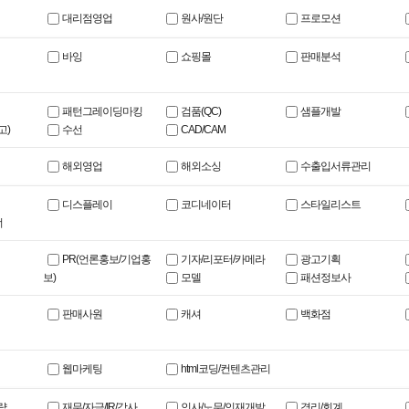
대리점영업
원사/원단
프로모션
바잉
쇼핑몰
판매분석
패턴그레이딩마킹
검품(QC)
샘플개발
고)
수선
CAD/CAM
해외영업
해외소싱
수출입서류관리
디스플레이
코디네이터
스타일리스트
너
PR(언론홍보/기업홍
기자/리포터/카메라
광고기획
보)
모델
패션정보사
판매사원
캐셔
백화점
웹마케팅
html코딩/컨텐츠관리
략
재무/자금/IR/감사
인사/노무/인재개발
경리/회계