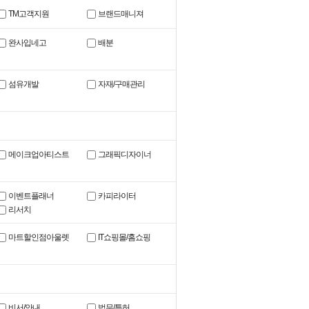
TM고객지원
브랜드매니져
완사입네고
배분
섬유개발
자재/구매관리
메이크업아티스트
그래픽디자이너
이벤트플래너
카피라이터
리서치
마트할인점아울렛
IT쇼핑몰/홈쇼핑
비서/안내
법무/특허