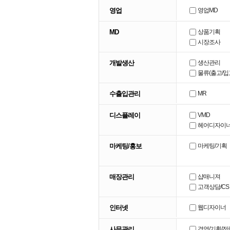
영업
영업MD
MD
상품기획
시장조사
개발생산
생산관리
물류(출고/입
수출입관리
MR
디스플레이
VMD
헤어디자이
마케팅/홍보
마케팅/기획
매장관리
샵매니져
고객상담/CS
인터넷
웹디자이너
사무관리
경영/기획/전