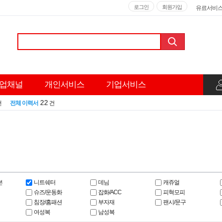
로그인
회원가입
유료서비
업채널
개인서비스
기업서비스
22
건
전체 이력서
건
븐
니트쉐터
데님
캐쥬얼
슈즈/운동화
잡화/ACC
피혁모피
침장/홈패션
부자재
팬시/문구
여성복
남성복