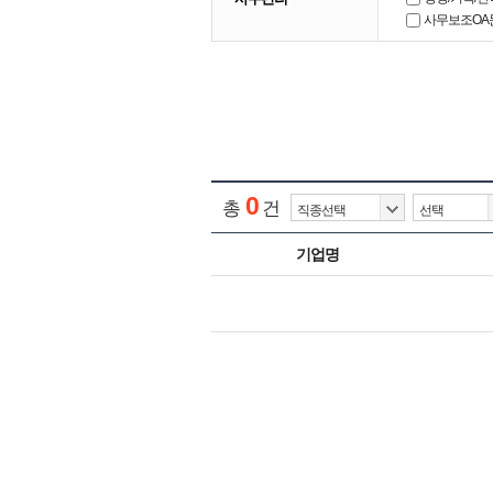
사무보조OA
0
총
건
기업명