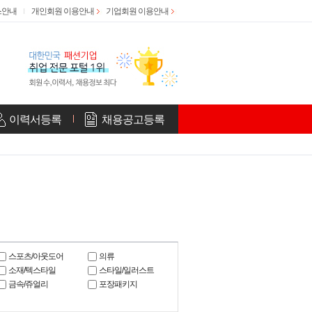
스안내
개인회원 이용안내
기업회원 이용안내
이력서등록
채용공고등록
스포츠/아웃도어
의류
소재/텍스타일
스타일/일러스트
금속/쥬얼리
포장패키지