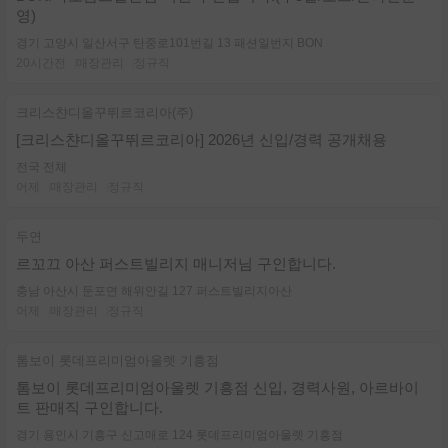
영)
경기 고양시 일산서구 탄중로101번길 13 패션일번지 BON
20시간전
매장관리
정규직
크리스챤디올꾸뛰르코리아(주)
[크리스챤디올꾸뛰르코리아] 2026년 신입/경력 공개채용
전국 전체
어제
매장관리
정규직
두연
르꼬끄 아산 퍼스트빌리지 매니저님 구인합니다.
충남 아산시 둔포면 해위안길 127 퍼스트빌리지아산
어제
매장관리
정규직
톰보이 롯데프리미엄아울렛 기흥점
톰보이 롯데프리미엄아울렛 기흥점 신입, 경력사원, 아르바이
트 판매직 구인합니다.
경기 용인시 기흥구 신고매로 124 롯데프리미엄아울렛 기흥점