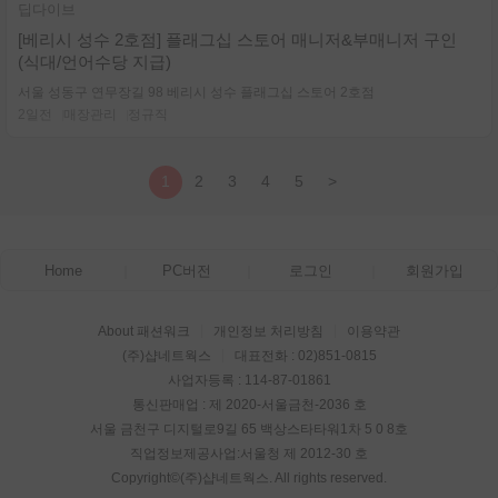
딥다이브
[베리시 성수 2호점] 플래그십 스토어 매니저&부매니저 구인
(식대/언어수당 지급)
서울 성동구 연무장길 98 베리시 성수 플래그십 스토어 2호점
2일전
매장관리
정규직
1
2
3
4
5
>
Home
PC버전
로그인
회원가입
About 패션워크
개인정보 처리방침
이용약관
(주)샵네트웍스
대표전화 : 02)851-0815
사업자등록 : 114-87-01861
통신판매업 : 제 2020-서울금천-2036 호
서울 금천구 디지털로9길 65 백상스타타워1차 5 0 8호
직업정보제공사업:서울청 제 2012-30 호
Copyright©
(주)샵네트웍스
. All rights reserved.