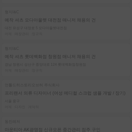
형지I&C
예작 셔츠 모다아울렛 대전점 매니저 채용의 건
대전 유성구 대정로 5 모다아울렛대전점
어제
매장관리
정규직
형지I&C
예작 셔츠 롯데백화점 창원점 매니저 채용의 건
경남 창원시 성산구 중앙대로 124 롯데백화점창원점
어제
매장관리
정규직
언톨드히스토리오브허 주식회사
프리랜서 의류 디자이너 (여성 메디컬 스크럽 샘플 개발 / 장기)
서울 중구
어제
디자인
계약직
동진레저
마운티아 AK광명점 신규오픈 중간관리 점주 구인