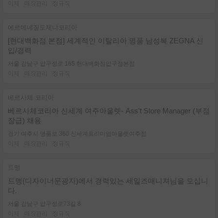
어제
매장관리
정규직
에르메네질도제냐코리아
[현대백화점 본점] 세계적인 이탈리아 명품 남성복 ZEGNA 신
입/경력
서울 강남구 압구정로 165 현대백화점압구정본점
어제
매장관리
정규직
베르사체 코리아
베르사체코리아 신세계 여주아울렛- Ass't Store Manager (부점
장급) 채용
경기 여주시 명품로 360 신세계프리미엄아울렛여주점
어제
매장관리
정규직
드맹
드맹(디자이너문광자)에서 경력있는 세일즈매니져님을 모십니
다.
서울 강남구 압구정로73길 8
어제
매장관리
정규직