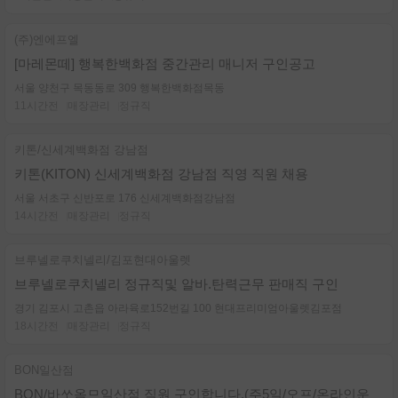
(주)엔에프엘
[마레몬떼] 행복한백화점 중간관리 매니저 구인공고
서울 양천구 목동동로 309 행복한백화점목동
11시간전
매장관리
정규직
키톤/신세계백화점 강남점
키톤(KITON) 신세계백화점 강남점 직영 직원 채용
서울 서초구 신반포로 176 신세계백화점강남점
14시간전
매장관리
정규직
브루넬로쿠치넬리/김포현대아울렛
브루넬로쿠치넬리 정규직및 알바.탄력근무 판매직 구인
경기 김포시 고촌읍 아라육로152번길 100 현대프리미엄아울렛김포점
18시간전
매장관리
정규직
BON일산점
BON/바쏘옴므일산점 직원 구인합니다.(주5일/오프/온라인운