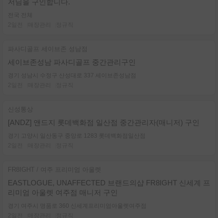
저님을 구인합니다.
전국 전체
2일전
매장관리
정규직
파사디골프 세이브존 성남점
세이브존성남 파사디골프 중간관리구인
경기 성남시 수정구 산성대로 337 세이브존성남점
2일전
매장관리
정규직
신성통상
[ANDZ] 앤드지 롯데백화점 일산점 중간관리자(매니저) 구인
경기 고양시 일산동구 중앙로 1283 롯데백화점일산점
2일전
매장관리
정규직
FR8IGHT / 여주 프리미엄 아울렛
EASTLOGUE, UNAFFECTED 브랜드의샵 FR8IGHT 신세계 프
리미엄 아울렛 여주점 매니저 구인
경기 여주시 명품로 360 신세계프리미엄아울렛여주점
2일전
매장관리
정규직