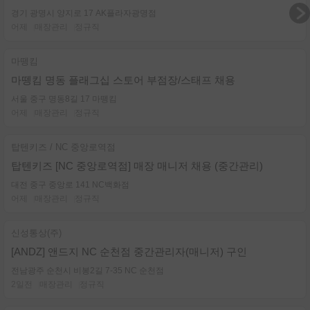
경기 광명시 양지로 17 AK플라자광명점
어제
매장관리
정규직
마뗑킴
마뗑킴 명동 플래그십 스토어 부점장/스태프 채용
서울 중구 명동8길 17 마뗑킴
어제
매장관리
정규직
탑텐키즈 / NC 중앙로역점
탑텐키즈 [NC 중앙로역점] 매장 매니저 채용 (중간관리)
대전 중구 중앙로 141 NC백화점
어제
매장관리
정규직
신성통상(주)
[ANDZ] 앤드지 NC 순천점 중간관리자(매니저) 구인
전남광주 순천시 비봉2길 7-35 NC 순천점
2일전
매장관리
정규직