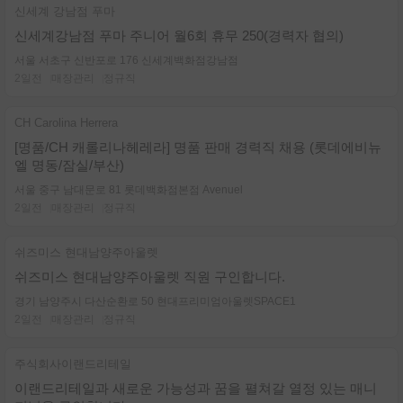
신세계 강남점 푸마
신세계강남점 푸마 주니어 월6회 휴무 250(경력자 협의)
서울 서초구 신반포로 176 신세계백화점강남점
2일전
매장관리
정규직
CH Carolina Herrera
[명품/CH 캐롤리나헤레라] 명품 판매 경력직 채용 (롯데에비뉴
엘 명동/잠실/부산)
서울 중구 남대문로 81 롯데백화점본점 Avenuel
2일전
매장관리
정규직
쉬즈미스 현대남양주아울렛
쉬즈미스 현대남양주아울렛 직원 구인합니다.
경기 남양주시 다산순환로 50 현대프리미엄아울렛SPACE1
2일전
매장관리
정규직
주식회사이랜드리테일
이랜드리테일과 새로운 가능성과 꿈을 펼쳐갈 열정 있는 매니