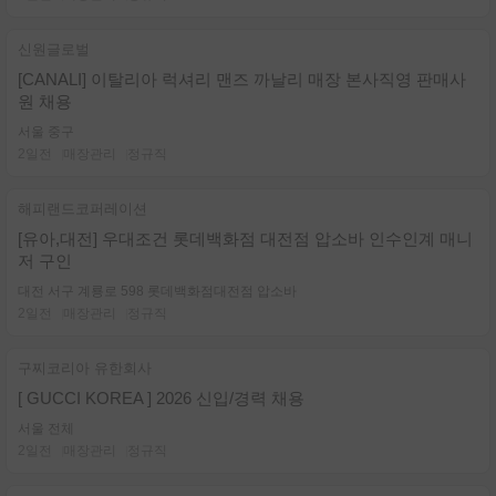
신원글로벌
[CANALI] 이탈리아 럭셔리 맨즈 까날리 매장 본사직영 판매사
원 채용
서울 중구
2일전
매장관리
정규직
해피랜드코퍼레이션
[유아,대전] 우대조건 롯데백화점 대전점 압소바 인수인계 매니
저 구인
대전 서구 계룡로 598 롯데백화점대전점 압소바
2일전
매장관리
정규직
구찌코리아 유한회사
[ GUCCI KOREA ] 2026 신입/경력 채용
서울 전체
2일전
매장관리
정규직