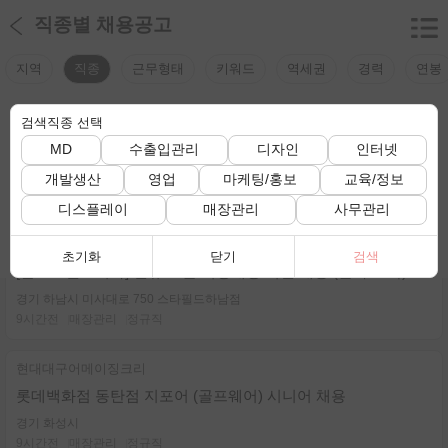
직종별 채용공고
지역
직종
근무형태
키워드
역세권
경력
연봉
검색직종 선택
검색조건
검색조건이 선택되지 않았습니다.
MD
수출입관리
디자인
인터넷
전체 채용정보 보기
개발생산
영업
마케팅/홍보
교육/정보
총
235
건
디스플레이
매장관리
사무관리
랄프로렌코리아
초기화
닫기
검색
[랄프로렌코리아] 신규 오픈 직영매장 직원 채용 (본사 소속)
경기 하남시 미사대로 750 스타필드하남점
9시간전
매장관리
정규직
현대대구어메이징크리
롯데백화점 동탄점 지포어 (골프웨어) 시니어 채용
경기 화성시
9시간전
매장관리
정규직