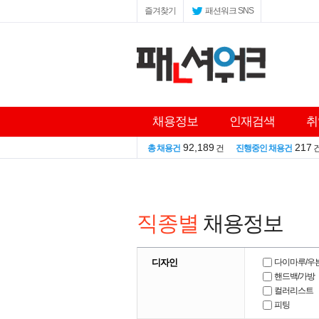
즐겨찾기
패션워크 SNS
채용정보
인재검색
취
92,189
217
총 채용건
건
진행중인 채용건
직종별
채용정보
디자인
다이마루/우
핸드백/가방
컬러리스트
피팅