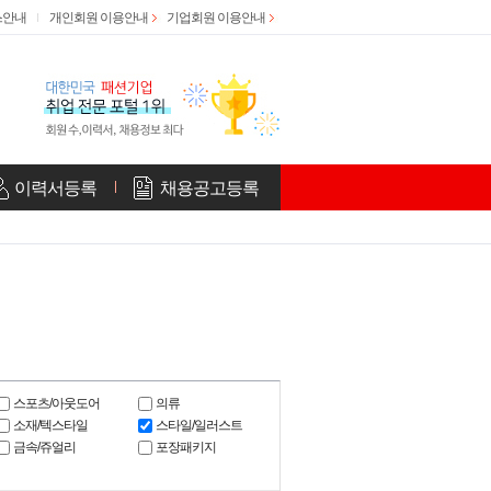
스안내
개인회원 이용안내
기업회원 이용안내
이력서등록
채용공고등록
스포츠/아웃도어
의류
소재/텍스타일
스타일/일러스트
금속/쥬얼리
포장패키지