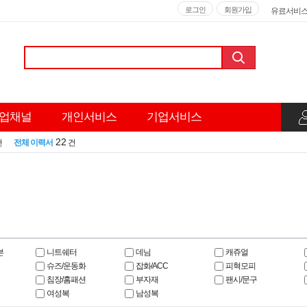
로그인
회원가입
유료서비
업채널
개인서비스
기업서비스
22
건
전체 이력서
건
븐
니트쉐터
데님
캐쥬얼
슈즈/운동화
잡화/ACC
피혁모피
침장/홈패션
부자재
팬시/문구
여성복
남성복