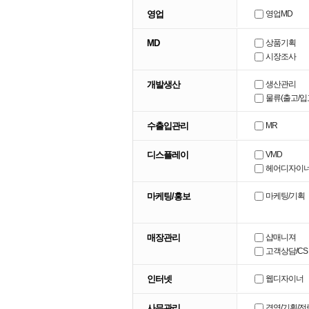
영업
영업MD
MD
상품기획
시장조사
개발생산
생산관리
물류(출고/입
수출입관리
MR
디스플레이
VMD
헤어디자이
마케팅/홍보
마케팅/기획
매장관리
샵매니져
고객상담/CS
인터넷
웹디자이너
사무관리
경영/기획/전