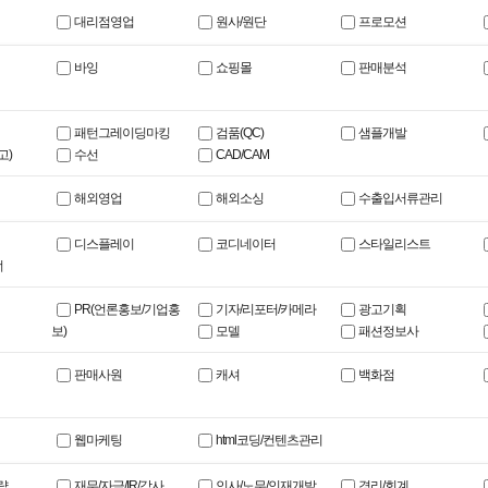
대리점영업
원사/원단
프로모션
바잉
쇼핑몰
판매분석
패턴그레이딩마킹
검품(QC)
샘플개발
고)
수선
CAD/CAM
해외영업
해외소싱
수출입서류관리
디스플레이
코디네이터
스타일리스트
너
PR(언론홍보/기업홍
기자/리포터/카메라
광고기획
보)
모델
패션정보사
판매사원
캐셔
백화점
웹마케팅
html코딩/컨텐츠관리
략
재무/자금/IR/감사
인사/노무/인재개발
경리/회계