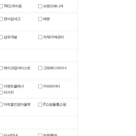
TM고객지원
브랜드매니져
완사입네고
배분
섬유개발
자재/구매관리
메이크업아티스트
그래픽디자이너
이벤트플래너
카피라이터
리서치
마트할인점아울렛
IT쇼핑몰/홈쇼핑
비서/안내
법무/특허