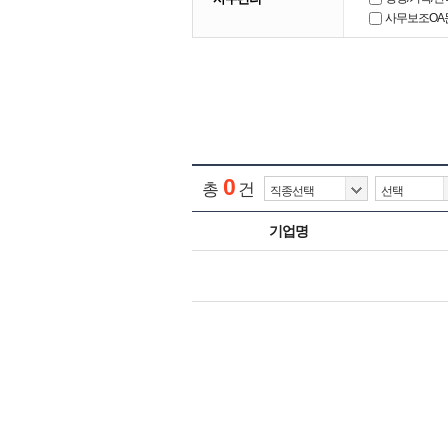
사무보조OA
0
총
건
기업명