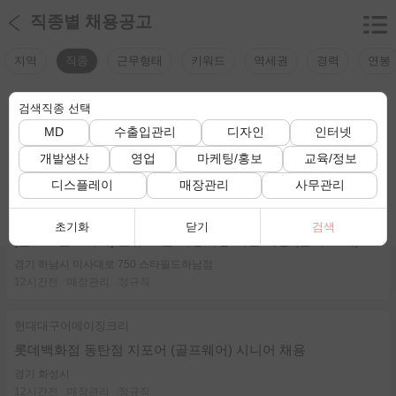
직종별 채용공고
지역
직종
근무형태
키워드
역세권
경력
연봉
검색직종 선택
검색조건
검색조건이 선택되지 않았습니다.
MD
수출입관리
디자인
인터넷
전체 채용정보 보기
개발생산
영업
마케팅/홍보
교육/정보
총
235
건
디스플레이
매장관리
사무관리
랄프로렌코리아
초기화
닫기
검색
[랄프로렌코리아] 신규 오픈 직영매장 직원 채용 (본사 소속)
경기 하남시 미사대로 750 스타필드하남점
12시간전
매장관리
정규직
현대대구어메이징크리
롯데백화점 동탄점 지포어 (골프웨어) 시니어 채용
경기 화성시
12시간전
매장관리
정규직