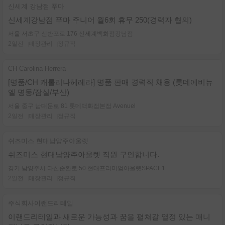
신세계 강남점 푸마
신세계강남점 푸마 주니어 월6회 휴무 250(경력자 협의)
서울 서초구 신반포로 176 신세계백화점강남점
2일전
매장관리
정규직
CH Carolina Herrera
[명품/CH 캐롤리나헤레라] 명품 판매 경력직 채용 (롯데에비뉴
엘 명동/잠실/부산)
서울 중구 남대문로 81 롯데백화점본점 Avenuel
2일전
매장관리
정규직
쉬즈미스 현대남양주아울렛
쉬즈미스 현대남양주아울렛 직원 구인합니다.
경기 남양주시 다산순환로 50 현대프리미엄아울렛SPACE1
2일전
매장관리
정규직
주식회사이랜드리테일
이랜드리테일과 새로운 가능성과 꿈을 펼쳐갈 열정 있는 매니