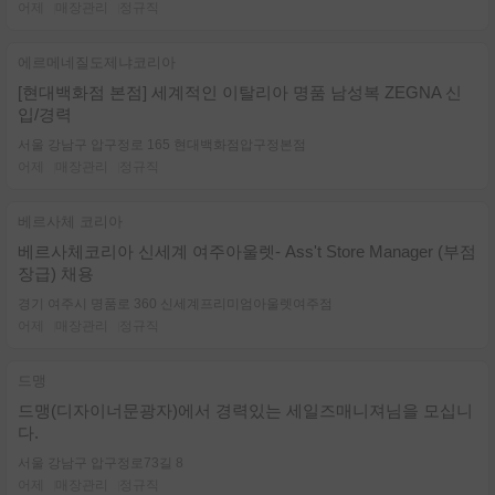
어제
매장관리
정규직
에르메네질도제냐코리아
[현대백화점 본점] 세계적인 이탈리아 명품 남성복 ZEGNA 신
입/경력
서울 강남구 압구정로 165 현대백화점압구정본점
어제
매장관리
정규직
베르사체 코리아
베르사체코리아 신세계 여주아울렛- Ass't Store Manager (부점
장급) 채용
경기 여주시 명품로 360 신세계프리미엄아울렛여주점
어제
매장관리
정규직
드맹
드맹(디자이너문광자)에서 경력있는 세일즈매니져님을 모십니
다.
서울 강남구 압구정로73길 8
어제
매장관리
정규직