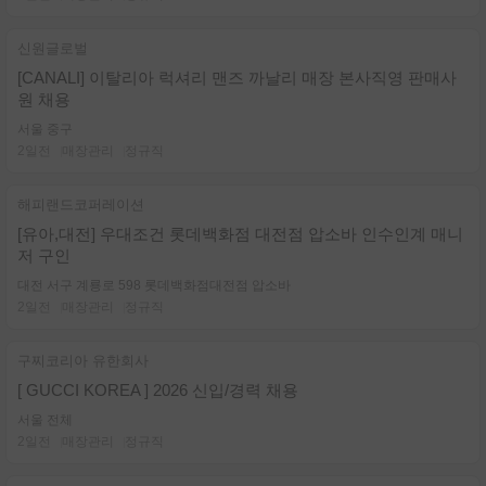
신원글로벌
[CANALI] 이탈리아 럭셔리 맨즈 까날리 매장 본사직영 판매사
원 채용
서울 중구
2일전
매장관리
정규직
해피랜드코퍼레이션
[유아,대전] 우대조건 롯데백화점 대전점 압소바 인수인계 매니
저 구인
대전 서구 계룡로 598 롯데백화점대전점 압소바
2일전
매장관리
정규직
구찌코리아 유한회사
[ GUCCI KOREA ] 2026 신입/경력 채용
서울 전체
2일전
매장관리
정규직