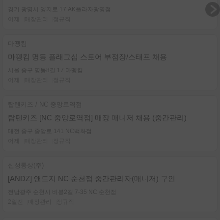
경기 광명시 양지로 17 AK플라자광명점
어제
매장관리
정규직
마뗑킴
마뗑킴 명동 플래그십 스토어 부점장/스태프 채용
서울 중구 명동8길 17 마뗑킴
어제
매장관리
정규직
탑텐키즈 / NC 중앙로역점
탑텐키즈 [NC 중앙로역점] 매장 매니저 채용 (중간관리)
대전 중구 중앙로 141 NC백화점
어제
매장관리
정규직
신성통상(주)
[ANDZ] 앤드지 NC 순천점 중간관리자(매니저) 구인
전남광주 순천시 비봉2길 7-35 NC 순천점
2일전
매장관리
정규직