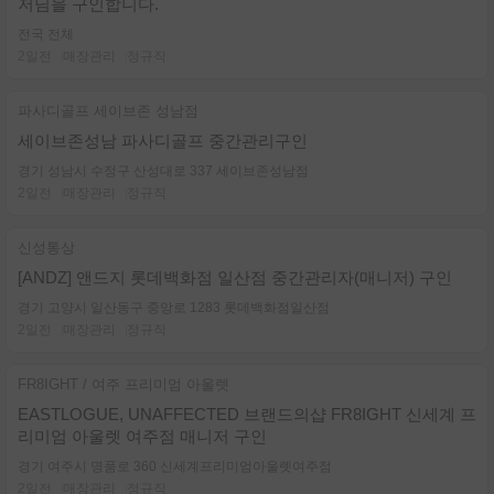
저님을 구인합니다.
전국 전체
2일전
매장관리
정규직
파사디골프 세이브존 성남점
세이브존성남 파사디골프 중간관리구인
경기 성남시 수정구 산성대로 337 세이브존성남점
2일전
매장관리
정규직
신성통상
[ANDZ] 앤드지 롯데백화점 일산점 중간관리자(매니저) 구인
경기 고양시 일산동구 중앙로 1283 롯데백화점일산점
2일전
매장관리
정규직
FR8IGHT / 여주 프리미엄 아울렛
EASTLOGUE, UNAFFECTED 브랜드의샵 FR8IGHT 신세계 프
리미엄 아울렛 여주점 매니저 구인
경기 여주시 명품로 360 신세계프리미엄아울렛여주점
2일전
매장관리
정규직