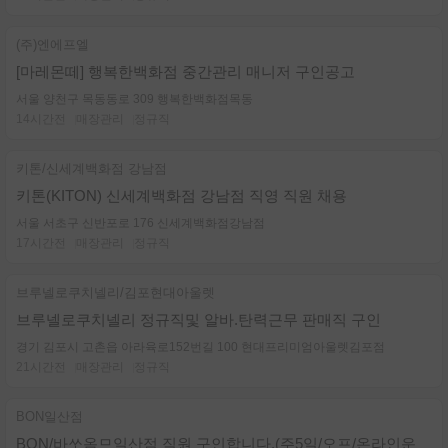
(주)엔에프엘
[마레몬떼] 행복한백화점 중간관리 매니저 구인공고
서울 양천구 목동동로 309 행복한백화점목동
14시간전
매장관리
정규직
키톤/신세계백화점 강남점
키톤(KITON) 신세계백화점 강남점 직영 직원 채용
서울 서초구 신반포로 176 신세계백화점강남점
17시간전
매장관리
정규직
브루넬로쿠치넬리/김포현대아울렛
브루넬로쿠치넬리 정규직및 알바.탄력근무 판매직 구인
경기 김포시 고촌읍 아라육로152번길 100 현대프리미엄아울렛김포점
21시간전
매장관리
정규직
BON일산점
BON/바쏘옴므일산점 직원 구인합니다.(주5일/오프/온라인운