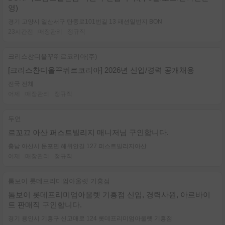
영)
경기 고양시 일산서구 탄중로101번길 13 패션일번지 BON
23시간전
매장관리
정규직
크리스챤디올꾸뛰르코리아(주)
[크리스챤디올꾸뛰르코리아] 2026년 신입/경력 공개채용
전국 전체
어제
매장관리
정규직
두연
르꼬끄 아산 퍼스트빌리지 매니저님 구인합니다.
충남 아산시 둔포면 해위안길 127 퍼스트빌리지아산
어제
매장관리
정규직
톰보이 롯데프리미엄아울렛 기흥점
톰보이 롯데프리미엄아울렛 기흥점 신입, 경력사원, 아르바이
트 판매직 구인합니다.
경기 용인시 기흥구 신고매로 124 롯데프리미엄아울렛 기흥점