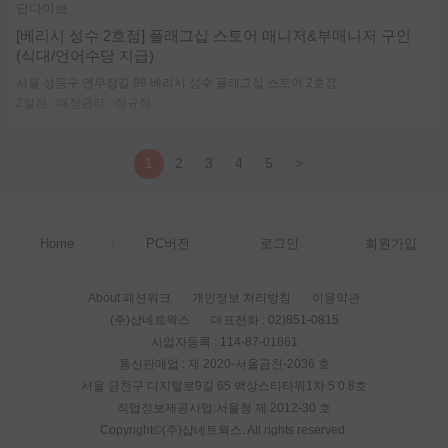
딥다이브
[베리시 성수 2호점] 플래그십 스토어 매니저&부매니저 구인
(식대/언어수당 지급)
서울 성동구 연무장길 98 베리시 성수 플래그십 스토어 2호점
2일전
매장관리
정규직
1
2
3
4
5
>
Home
PC버전
로그인
회원가입
About 패션워크
개인정보 처리방침
이용약관
(주)샵네트웍스
대표전화 : 02)851-0815
사업자등록 : 114-87-01861
통신판매업 : 제 2020-서울금천-2036 호
서울 금천구 디지털로9길 65 백상스타타워1차 5 0 8호
직업정보제공사업:서울청 제 2012-30 호
Copyright©
(주)샵네트웍스
. All rights reserved.