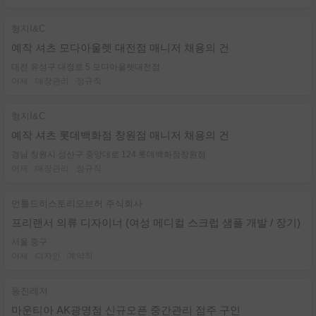
형지I&C
예작 셔츠 모다아울렛 대전점 매니저 채용의 건
대전 유성구 대정로 5 모다아울렛대전점
어제
매장관리
정규직
형지I&C
예작 셔츠 롯데백화점 창원점 매니저 채용의 건
경남 창원시 성산구 중앙대로 124 롯데백화점창원점
어제
매장관리
정규직
언톨드히스토리오브허 주식회사
프리랜서 의류 디자이너 (여성 메디컬 스크럽 샘플 개발 / 장기)
서울 중구
어제
디자인
계약직
동진레저
마운티아 AK광명점 신규오픈 중간관리 점주 구인