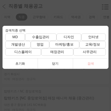
직종별 채용공고
지역
직종
근무형태
키워드
역세권
경력
연봉
검색직종 선택
검색조건
검색조건이 선택되지 않았습니다.
MD
수출입관리
디자인
인터넷
전체 채용정보 보기
개발생산
영업
마케팅/홍보
교육/정보
총
232
건
디스플레이
매장관리
사무관리
현대대구어메이징크리
초기화
닫기
검색
롯데백화점 동탄점 지포어 (골프웨어) 시니어 채용
경기 화성시
어제
매장관리
정규직
탑텐키즈 / NC 중앙로역점
탑텐키즈 [NC 중앙로역점] 매장 매니저 채용 (중간관리)
대전 중구 중앙로 141 NC백화점
어제
매장관리
정규직