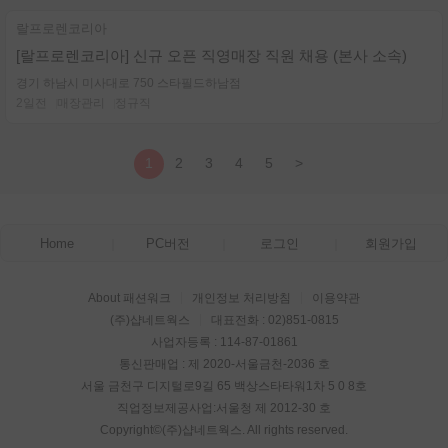
랄프로렌코리아
[랄프로렌코리아] 신규 오픈 직영매장 직원 채용 (본사 소속)
경기 하남시 미사대로 750 스타필드하남점
2일전
매장관리
정규직
1
2
3
4
5
>
Home
PC버전
로그인
회원가입
About 패션워크
개인정보 처리방침
이용약관
(주)샵네트웍스
대표전화 : 02)851-0815
사업자등록 : 114-87-01861
통신판매업 : 제 2020-서울금천-2036 호
서울 금천구 디지털로9길 65 백상스타타워1차 5 0 8호
직업정보제공사업:서울청 제 2012-30 호
Copyright©
(주)샵네트웍스
. All rights reserved.