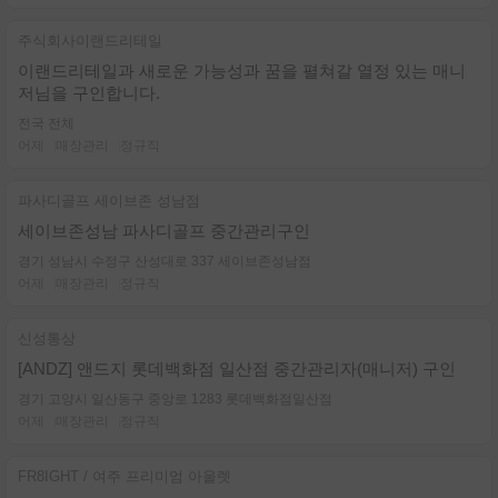
주식회사이랜드리테일
이랜드리테일과 새로운 가능성과 꿈을 펼쳐갈 열정 있는 매니
저님을 구인합니다.
전국 전체
어제
매장관리
정규직
파사디골프 세이브존 성남점
세이브존성남 파사디골프 중간관리구인
경기 성남시 수정구 산성대로 337 세이브존성남점
어제
매장관리
정규직
신성통상
[ANDZ] 앤드지 롯데백화점 일산점 중간관리자(매니저) 구인
경기 고양시 일산동구 중앙로 1283 롯데백화점일산점
어제
매장관리
정규직
FR8IGHT / 여주 프리미엄 아울렛