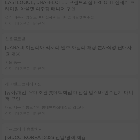
EASTLOGUE, UNAFFECTED 브랜드의샵 FR8IGHT 신세계 프
리미엄 아울렛 여주점 매니저 구인
경기 여주시 명품로 360 신세계프리미엄아울렛여주점
어제
매장관리
정규직
신원글로벌
[CANALI] 이탈리아 럭셔리 맨즈 까날리 매장 본사직영 판매사
원 채용
서울 중구
어제
매장관리
정규직
해피랜드코퍼레이션
[유아,대전] 우대조건 롯데백화점 대전점 압소바 인수인계 매니
저 구인
대전 서구 계룡로 598 롯데백화점대전점 압소바
어제
매장관리
정규직
구찌코리아 유한회사
[ GUCCI KOREA ] 2026 신입/경력 채용