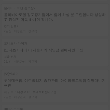
올리비아로렌 김포장기
올리비아로렌 김포장기점에서 함께 하실 분 구인합니다.성실하
고 진실된 마음 하나면 됩니다.
경기 김포시
2일전
매장관리
정규직
오니츠카 타이거
[오니츠카타이거] 서울지역 직영점 판매사원 구인
서울 전체
2일전
매장관리
정규직
(주)엔라인
롯데대구점, 여주빌리지 중간관리, 아이파크고척점 직영매니져
구인
대구 북구 태평로 161 롯데백화점대구점
2일전
매장관리
정규직
버버리코리아