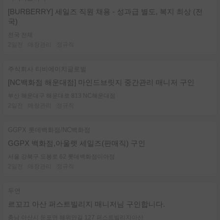
[BURBERRY] 세일즈 직원 채용 - 성과급 별도, 복지 최상 (전
국)
전국 전체
2일전
매장관리
정규직
주식회사 티비에이치글로벌
[NC백화점 해운대점] 마인드브릿지 중간관리 매니저 구인
부산 해운대구 해운대로 813 NC해운대점
2일전
매장관리
정규직
GGPX 롯데백화점/NC백화점
GGPX 백화점,아울렛 세일즈(판매직) 구인
서울 강북구 도봉로 62 롯데백화점미아점
2일전
매장관리
정규직
두연
르꼬끄 아산 퍼스트빌리지 매니저님 구인합니다.
충남 아산시 둔포면 해위안길 127 퍼스트빌리지아산