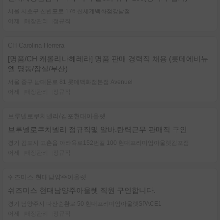
서울 서초구 신반포로 176 신세계백화점강남점
어제
매장관리
정규직
CH Carolina Herrera
[명품/CH 캐롤리나헤레라] 명품 판매 경력직 채용 (롯데에비뉴
엘 명동/잠실/부산)
서울 중구 남대문로 81 롯데백화점본점 Avenuel
어제
매장관리
정규직
브루넬로쿠치넬리/김포현대아울렛
브루넬로쿠치넬리 정규직및 알바.탄력근무 판매직 구인
경기 김포시 고촌읍 아라육로152번길 100 현대프리미엄아울렛김포점
어제
매장관리
정규직
쉬즈미스 현대남양주아울렛
쉬즈미스 현대남양주아울렛 직원 구인합니다.
경기 남양주시 다산순환로 50 현대프리미엄아울렛SPACE1
어제
매장관리
정규직