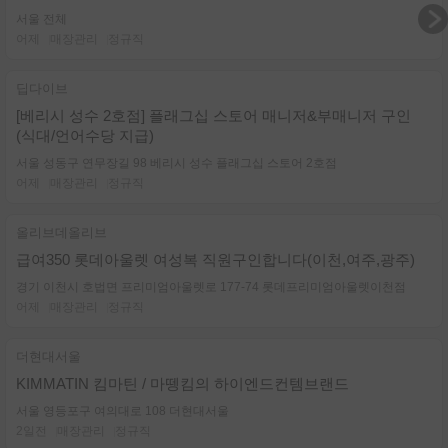
서울 전체
어제
매장관리
정규직
딥다이브
[베리시 성수 2호점] 플래그십 스토어 매니저&부매니저 구인
(식대/언어수당 지급)
서울 성동구 연무장길 98 베리시 성수 플래그십 스토어 2호점
어제
매장관리
정규직
올리브데올리브
급여350 롯데아울렛 여성복 직원구인합니다(이천,여주,광주)
경기 이천시 호법면 프리미엄아울렛로 177-74 롯데프리미엄아울렛이천점
어제
매장관리
정규직
더현대서울
KIMMATIN 킴마틴 / 마뗑킴의 하이엔드컨템브랜드
서울 영등포구 여의대로 108 더현대서울
2일전
매장관리
정규직