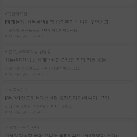
(주)엔에프엘
[마레몬떼] 행복한백화점 중간관리 매니저 구인공고
서울 양천구 목동동로 309 행복한백화점목동
어제
매장관리
정규직
키톤/신세계백화점 강남점
키톤(KITON) 신세계백화점 강남점 직영 직원 채용
서울 서초구 신반포로 176 신세계백화점강남점
어제
매장관리
정규직
신성통상(주)
[ANDZ] 앤드지 NC 순천점 중간관리자(매니저) 구인
전남광주 순천시 비봉2길 7-35 NC 순천점
어제
매장관리
정규직
신세계 강남점 푸마
신세계강남점 푸마 주니어 월6회 휴무 250(경력자 협의)