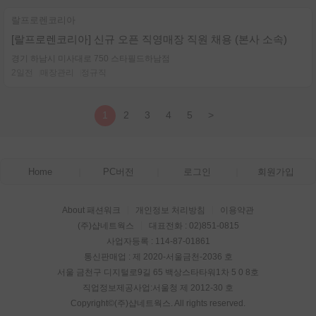
랄프로렌코리아
[랄프로렌코리아] 신규 오픈 직영매장 직원 채용 (본사 소속)
경기 하남시 미사대로 750 스타필드하남점
2일전
매장관리
정규직
1
2
3
4
5
>
Home
PC버전
로그인
회원가입
About 패션워크
개인정보 처리방침
이용약관
(주)샵네트웍스
대표전화 : 02)851-0815
사업자등록 : 114-87-01861
통신판매업 : 제 2020-서울금천-2036 호
서울 금천구 디지털로9길 65 백상스타타워1차 5 0 8호
직업정보제공사업:서울청 제 2012-30 호
Copyright©
(주)샵네트웍스
. All rights reserved.