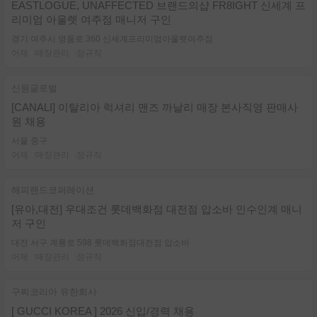
EASTLOGUE, UNAFFECTED 브랜드의샵 FR8IGHT 신세계 프
리미엄 아울렛 여주점 매니저 구인
경기 여주시 명품로 360 신세계프리미엄아울렛여주점
어제
매장관리
정규직
신원글로벌
[CANALI] 이탈리아 럭셔리 맨즈 까날리 매장 본사직영 판매사
원 채용
서울 중구
어제
매장관리
정규직
해피랜드코퍼레이션
[유아,대전] 우대조건 롯데백화점 대전점 압소바 인수인계 매니
저 구인
대전 서구 계룡로 598 롯데백화점대전점 압소바
어제
매장관리
정규직
구찌코리아 유한회사
[ GUCCI KOREA ] 2026 신입/경력 채용