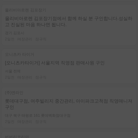
올리비아로렌 김포장기
올리비아로렌 김포장기점에서 함께 하실 분 구인합니다.성실하
고 진실된 마음 하나면 됩니다.
경기 김포시
2일전
매장관리
정규직
오니츠카 타이거
[오니츠카타이거] 서울지역 직영점 판매사원 구인
서울 전체
2일전
매장관리
정규직
(주)엔라인
롯데대구점, 여주빌리지 중간관리, 아이파크고척점 직영매니져
구인
대구 북구 태평로 161 롯데백화점대구점
2일전
매장관리
정규직
버버리코리아