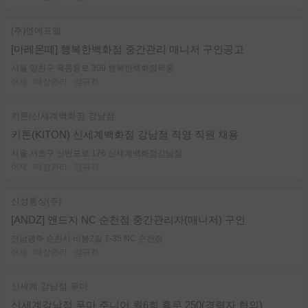
(주)엔에프엘
[마레몬떼] 행복한백화점 중간관리 매니저 구인공고
서울 양천구 목동동로 309 행복한백화점목동
어제
매장관리
정규직
키톤/신세계백화점 강남점
키톤(KITON) 신세계백화점 강남점 직영 직원 채용
서울 서초구 신반포로 176 신세계백화점강남점
어제
매장관리
정규직
신성통상(주)
[ANDZ] 앤드지 NC 순천점 중간관리자(매니저) 구인
전남광주 순천시 비봉2길 7-35 NC 순천점
어제
매장관리
정규직
신세계 강남점 푸마
신세계강남점 푸마 주니어 월6회 휴무 250(경력자 협의)