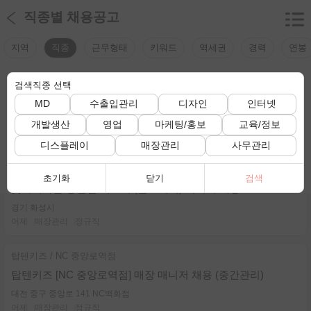
직종별 채용공고
지역
직종
근무형태
키워드
역세권
경력
연봉
검색직종 선택
검색조건
검색조건이 선택되지 않았습니다.
MD
수출입관리
디자인
인터넷
전체 채용정보 보기
개발생산
영업
마케팅/홍보
교육/정보
총
232
건
디스플레이
매장관리
사무관리
현대대구어메이징크리
초기화
닫기
검색
롯데백화점 동탄점 지포어 (골프웨어) 시니어 채용
경기 화성시
어제
매장관리
정규직
탑텐키즈 / NC 중앙로역점
탑텐키즈 [NC 중앙로역점] 매장 매니저 채용 (중간관리)
대전 중구 중앙로 141 NC백화점
어제
매장관리
정규직