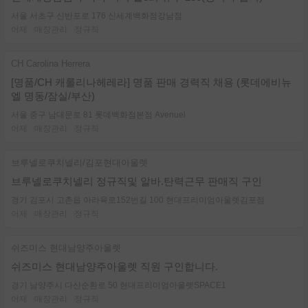
서울 서초구 신반포로 176 신세계백화점강남점
어제
매장관리
정규직
CH Carolina Herrera
[명품/CH 캐롤리나헤레라] 명품 판매 경력직 채용 (롯데에비뉴
엘 명동/잠실/부산)
서울 중구 남대문로 81 롯데백화점본점 Avenuel
어제
매장관리
정규직
브루넬로쿠치넬리/김포현대아울렛
브루넬로쿠치넬리 정규직및 알바.탄력근무 판매직 구인
경기 김포시 고촌읍 아라육로152번길 100 현대프리미엄아울렛김포점
어제
매장관리
정규직
쉬즈미스 현대남양주아울렛
쉬즈미스 현대남양주아울렛 직원 구인합니다.
경기 남양주시 다산순환로 50 현대프리미엄아울렛SPACE1
어제
매장관리
정규직