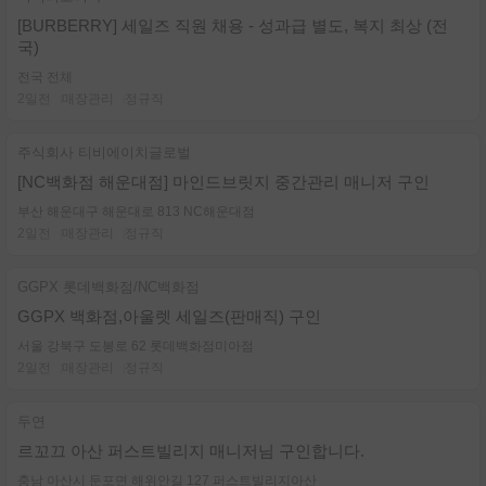
[BURBERRY] 세일즈 직원 채용 - 성과급 별도, 복지 최상 (전
국)
전국 전체
2일전
매장관리
정규직
주식회사 티비에이치글로벌
[NC백화점 해운대점] 마인드브릿지 중간관리 매니저 구인
부산 해운대구 해운대로 813 NC해운대점
2일전
매장관리
정규직
GGPX 롯데백화점/NC백화점
GGPX 백화점,아울렛 세일즈(판매직) 구인
서울 강북구 도봉로 62 롯데백화점미아점
2일전
매장관리
정규직
두연
르꼬끄 아산 퍼스트빌리지 매니저님 구인합니다.
충남 아산시 둔포면 해위안길 127 퍼스트빌리지아산