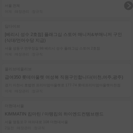
서울 전체
어제
매장관리
정규직
딥다이브
[베리시 성수 2호점] 플래그십 스토어 매니저&부매니저 구인
(식대/언어수당 지급)
서울 성동구 연무장길 98 베리시 성수 플래그십 스토어 2호점
어제
매장관리
정규직
올리브데올리브
급여350 롯데아울렛 여성복 직원구인합니다(이천,여주,광주)
경기 이천시 호법면 프리미엄아울렛로 177-74 롯데프리미엄아울렛이천점
어제
매장관리
정규직
더현대서울
KIMMATIN 킴마틴 / 마뗑킴의 하이엔드컨템브랜드
서울 영등포구 여의대로 108 더현대서울
2일전
매장관리
정규직