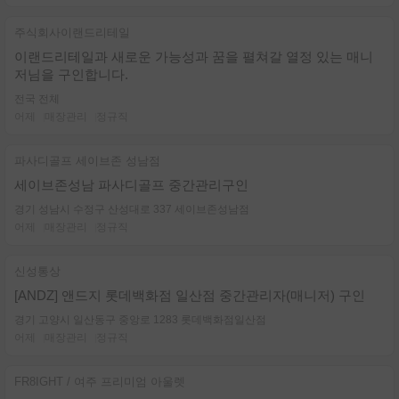
주식회사이랜드리테일
이랜드리테일과 새로운 가능성과 꿈을 펼쳐갈 열정 있는 매니
저님을 구인합니다.
전국 전체
어제
매장관리
정규직
파사디골프 세이브존 성남점
세이브존성남 파사디골프 중간관리구인
경기 성남시 수정구 산성대로 337 세이브존성남점
어제
매장관리
정규직
신성통상
[ANDZ] 앤드지 롯데백화점 일산점 중간관리자(매니저) 구인
경기 고양시 일산동구 중앙로 1283 롯데백화점일산점
어제
매장관리
정규직
FR8IGHT / 여주 프리미엄 아울렛