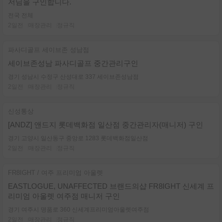
저님을 구인합니다.
전국 전체
2일전
매장관리
정규직
파사디골프 세이브존 성남점
세이브존성남 파사디골프 중간관리구인
경기 성남시 수정구 산성대로 337 세이브존성남점
2일전
매장관리
정규직
신성통상
[ANDZ] 앤드지 롯데백화점 일산점 중간관리자(매니저) 구인
경기 고양시 일산동구 중앙로 1283 롯데백화점일산점
2일전
매장관리
정규직
FR8IGHT / 여주 프리미엄 아울렛
EASTLOGUE, UNAFFECTED 브랜드의샵 FR8IGHT 신세계 프
리미엄 아울렛 여주점 매니저 구인
경기 여주시 명품로 360 신세계프리미엄아울렛여주점
2일전
매장관리
정규직