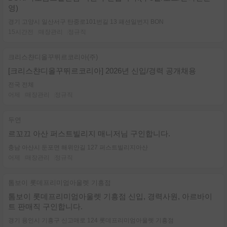
영)
경기 고양시 일산서구 탄중로101번길 13 패션일번지 BON
15시간전
매장관리
정규직
크리스챤디올꾸뛰르코리아(주)
[크리스챤디올꾸뛰르코리아] 2026년 신입/경력 공개채용
전국 전체
어제
매장관리
정규직
두연
르꼬끄 아산 퍼스트빌리지 매니저님 구인합니다.
충남 아산시 둔포면 해위안길 127 퍼스트빌리지아산
어제
매장관리
정규직
톰보이 롯데프리미엄아울렛 기흥점
톰보이 롯데프리미엄아울렛 기흥점 신입, 경력사원, 아르바이
트 판매직 구인합니다.
경기 용인시 기흥구 신고매로 124 롯데프리미엄아울렛 기흥점