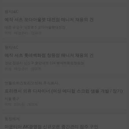
형지I&C
예작 셔츠 모다아울렛 대전점 매니저 채용의 건
대전 유성구 대정로 5 모다아울렛대전점
어제
매장관리
정규직
형지I&C
예작 셔츠 롯데백화점 창원점 매니저 채용의 건
경남 창원시 성산구 중앙대로 124 롯데백화점창원점
어제
매장관리
정규직
언톨드히스토리오브허 주식회사
프리랜서 의류 디자이너 (여성 메디컬 스크럽 샘플 개발 / 장기)
서울 중구
어제
디자인
계약직
동진레저
마운티아 AK광명점 신규오픈 중간관리 점주 구인