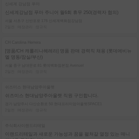
신세계 강남점 푸마
신세계강남점 푸마 주니어 월6회 휴무 250(경력자 협의)
서울 서초구 신반포로 176 신세계백화점강남점
2일전
매장관리
정규직
CH Carolina Herrera
[명품/CH 캐롤리나헤레라] 명품 판매 경력직 채용 (롯데에비뉴
엘 명동/잠실/부산)
서울 중구 남대문로 81 롯데백화점본점 Avenuel
2일전
매장관리
정규직
쉬즈미스 현대남양주아울렛
쉬즈미스 현대남양주아울렛 직원 구인합니다.
경기 남양주시 다산순환로 50 현대프리미엄아울렛SPACE1
2일전
매장관리
정규직
주식회사이랜드리테일
이랜드리테일과 새로운 가능성과 꿈을 펼쳐갈 열정 있는 매니