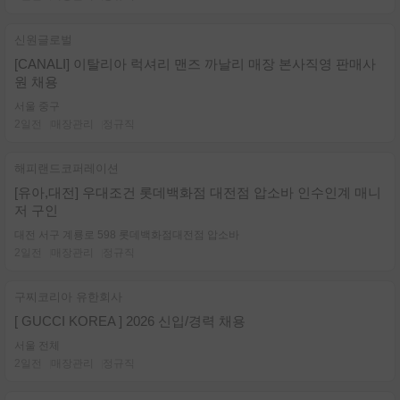
신원글로벌
[CANALI] 이탈리아 럭셔리 맨즈 까날리 매장 본사직영 판매사
원 채용
서울 중구
2일전
매장관리
정규직
해피랜드코퍼레이션
[유아,대전] 우대조건 롯데백화점 대전점 압소바 인수인계 매니
저 구인
대전 서구 계룡로 598 롯데백화점대전점 압소바
2일전
매장관리
정규직
구찌코리아 유한회사
[ GUCCI KOREA ] 2026 신입/경력 채용
서울 전체
2일전
매장관리
정규직