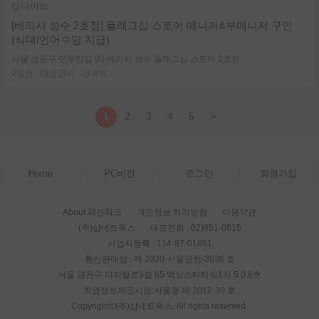
딥다이브
[베리시 성수 2호점] 플래그십 스토어 매니저&부매니저 구인
(식대/언어수당 지급)
서울 성동구 연무장길 98 베리시 성수 플래그십 스토어 2호점
2일전
매장관리
정규직
1
2
3
4
5
>
Home
PC버전
로그인
회원가입
About 패션워크
개인정보 처리방침
이용약관
(주)샵네트웍스
대표전화 : 02)851-0815
사업자등록 : 114-87-01861
통신판매업 : 제 2020-서울금천-2036 호
서울 금천구 디지털로9길 65 백상스타타워1차 5 0 8호
직업정보제공사업:서울청 제 2012-30 호
Copyright©
(주)샵네트웍스
. All rights reserved.