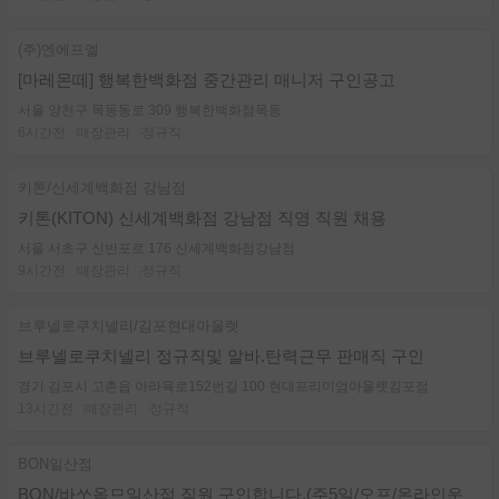
(주)엔에프엘
[마레몬떼] 행복한백화점 중간관리 매니저 구인공고
서울 양천구 목동동로 309 행복한백화점목동
6시간전
매장관리
정규직
키톤/신세계백화점 강남점
키톤(KITON) 신세계백화점 강남점 직영 직원 채용
서울 서초구 신반포로 176 신세계백화점강남점
9시간전
매장관리
정규직
브루넬로쿠치넬리/김포현대아울렛
브루넬로쿠치넬리 정규직및 알바.탄력근무 판매직 구인
경기 김포시 고촌읍 아라육로152번길 100 현대프리미엄아울렛김포점
13시간전
매장관리
정규직
BON일산점
BON/바쏘옴므일산점 직원 구인합니다.(주5일/오프/온라인운