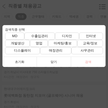
직종별 채용공고
지역
직종
근무형태
키워드
역세권
경력
연봉
검색직종 선택
검색조건
검색조건이 선택되지 않았습니다.
MD
수출입관리
디자인
인터넷
전체 채용정보 보기
개발생산
영업
마케팅/홍보
교육/정보
총
235
건
디스플레이
매장관리
사무관리
랄프로렌코리아
초기화
닫기
검색
[랄프로렌코리아] 신규 오픈 직영매장 직원 채용 (본사 소속)
경기 하남시 미사대로 750 스타필드하남점
4시간전
매장관리
정규직
현대대구어메이징크리
롯데백화점 동탄점 지포어 (골프웨어) 시니어 채용
경기 화성시
4시간전
매장관리
정규직