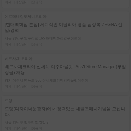
어제
매장관리
정규직
에르메네질도제냐코리아
[현대백화점 본점] 세계적인 이탈리아 명품 남성복 ZEGNA 신
입/경력
서울 강남구 압구정로 165 현대백화점압구정본점
어제
매장관리
정규직
베르사체 코리아
베르사체코리아 신세계 여주아울렛- Ass't Store Manager (부점
장급) 채용
경기 여주시 명품로 360 신세계프리미엄아울렛여주점
어제
매장관리
정규직
드맹
드맹(디자이너문광자)에서 경력있는 세일즈매니져님을 모십니
다.
서울 강남구 압구정로73길 8
어제
매장관리
정규직