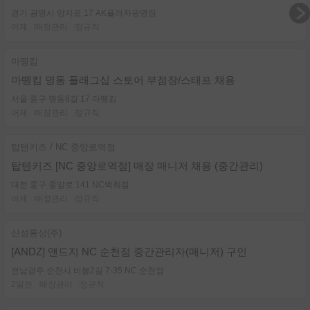
경기 광명시 양지로 17 AK플라자광명점
어제
매장관리
정규직
마뗑킴
마뗑킴 명동 플래그십 스토어 부점장/스태프 채용
서울 중구 명동8길 17 마뗑킴
어제
매장관리
정규직
탑텐키즈 / NC 중앙로역점
탑텐키즈 [NC 중앙로역점] 매장 매니저 채용 (중간관리)
대전 중구 중앙로 141 NC백화점
어제
매장관리
정규직
신성통상(주)
[ANDZ] 앤드지 NC 순천점 중간관리자(매니저) 구인
전남광주 순천시 비봉2길 7-35 NC 순천점
2일전
매장관리
정규직