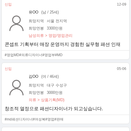
신입
12-09
유OO
(남 / 25세)
희망지역
서울 전지역
희망연봉
3300만원
남성의류 > 영업/영업관리
콘셉트 기획부터 매장 운영까지 경험한 실무형 패션 인재
#영업MD
#의류디자이너
#영업부
#MD
신입
05-06
김OO
(여 / 46세)
희망지역
대구 수성구
희망연봉
3000만원
의류 > 상품기획(MD)
창조적 열정으로 패션디자이너가 되고싶습니다.
#md패션디자이너
#여성복
#영업
#판매