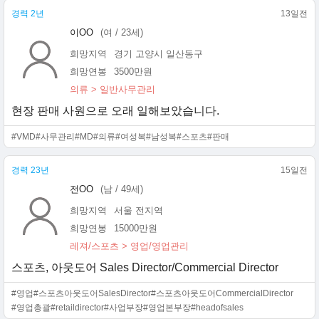
경력 2년
13일전
이OO
(여 / 23세)
희망지역
경기 고양시 일산동구
희망연봉
3500만원
의류 > 일반사무관리
현장 판매 사원으로 오래 일해보았습니다.
#VMD
#사무관리
#MD
#의류
#여성복
#남성복
#스포츠
#판매
경력 23년
15일전
전OO
(남 / 49세)
희망지역
서울 전지역
희망연봉
15000만원
레져/스포츠 > 영업/영업관리
스포츠, 아웃도어 Sales Director/Commercial Director
#영업
#스포츠아웃도어SalesDirector
#스포츠아웃도어CommercialDirector
#영업총괄
#retaildirector
#사업부장
#영업본부장
#headofsales