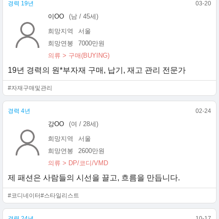
경력 19년
03-20
이OO
(남 / 45세)
희망지역
서울
희망연봉
7000만원
의류 > 구매(BUYING)
19년 경력의 원*부자재 구매, 납기, 재고 관리 전문가
#자재구매및관리
경력 4년
02-24
강OO
(여 / 28세)
희망지역
서울
희망연봉
2600만원
의류 > DP/코디/VMD
제 패션은 사람들의 시선을 끌고, 흐름을 만듭니다.
#코디네이터
#스타일리스트
경력 24년
10-17