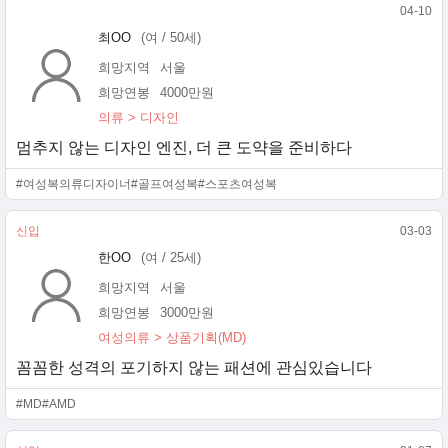
04-10
최OO
(여 / 50세)
희망지역
서울
희망연봉
4000만원
의류 > 디자인
멈추지 않는 디자인 엔진, 더 큰 도약을 준비하다
#여성복의류디자이너
#골프여성복
#스포츠여성복
신입
03-03
한OO
(여 / 25세)
희망지역
서울
희망연봉
3000만원
여성의류 > 상품기획(MD)
꼼꼼한 성격의 포기하지 않는 패션에 관심있습니다
#MD
#AMD