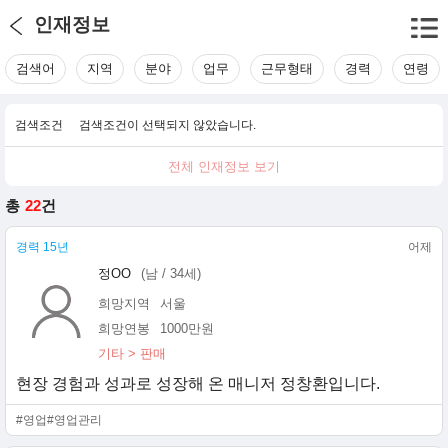
인재정보
검색어
지역
분야
업무
근무형태
경력
연령
검색조건
검색조건이 선택되지 않았습니다.
전체 인재정보 보기
총
22
건
경력 15년
어제
정OO
(남 / 34세)
희망지역
서울
희망연봉
1000만원
기타 > 판매
현장 경험과 성과로 성장해 온 매니저 정창환입니다.
#영업
#영업관리