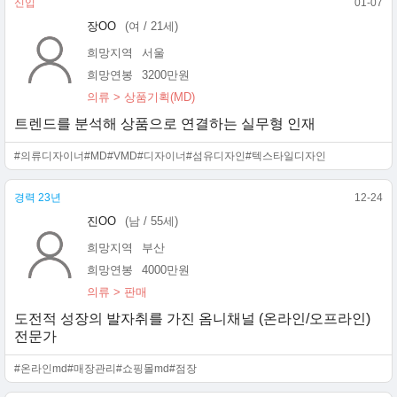
신입
01-07
장OO
(여 / 21세)
희망지역
서울
희망연봉
3200만원
의류 > 상품기획(MD)
트렌드를 분석해 상품으로 연결하는 실무형 인재
#의류디자이너
#MD
#VMD
#디자이너
#섬유디자인
#텍스타일디자인
경력 23년
12-24
진OO
(남 / 55세)
희망지역
부산
희망연봉
4000만원
의류 > 판매
도전적 성장의 발자취를 가진 옴니채널 (온라인/오프라인)
전문가
#온라인md
#매장관리
#쇼핑몰md
#점장