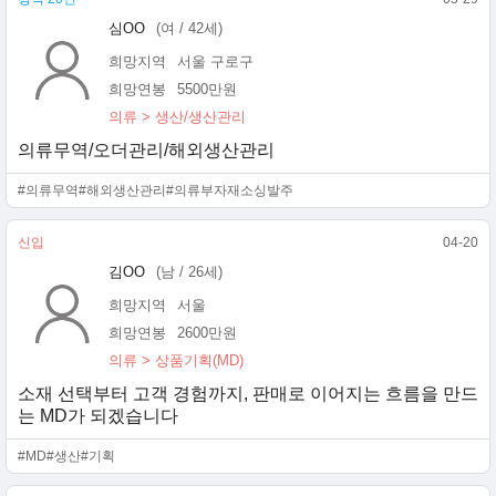
심OO
(여 / 42세)
희망지역
서울 구로구
희망연봉
5500만원
의류 > 생산/생산관리
의류무역/오더관리/해외생산관리
#의류무역
#해외생산관리
#의류부자재소싱발주
신입
04-20
김OO
(남 / 26세)
희망지역
서울
희망연봉
2600만원
의류 > 상품기획(MD)
소재 선택부터 고객 경험까지, 판매로 이어지는 흐름을 만드
는 MD가 되겠습니다
#MD
#생산
#기획