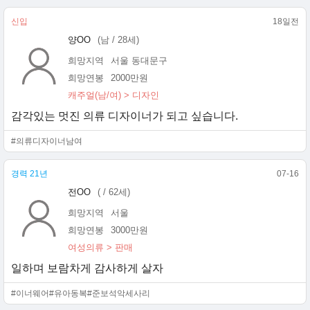
신입
18일전
양OO
(남 / 28세)
희망지역
서울 동대문구
희망연봉
2000만원
캐주얼(남/여) > 디자인
감각있는 멋진 의류 디자이너가 되고 싶습니다.
#의류디자이너남여
경력 21년
07-16
전OO
( / 62세)
희망지역
서울
희망연봉
3000만원
여성의류 > 판매
일하며 보람차게 감사하게 살자
#이너웨어
#유아동복
#준보석악세사리