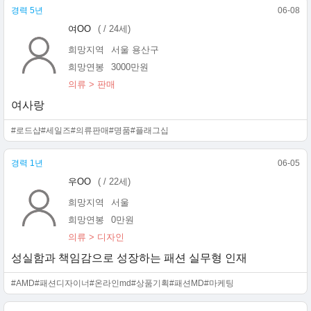
경력 5년
06-08
여OO
( / 24세)
희망지역
서울 용산구
희망연봉
3000만원
의류 > 판매
여사랑
#로드샵
#세일즈
#의류판매
#명품
#플래그십
경력 1년
06-05
우OO
( / 22세)
희망지역
서울
희망연봉
0만원
의류 > 디자인
성실함과 책임감으로 성장하는 패션 실무형 인재
#AMD
#패션디자이너
#온라인md
#상품기획
#패션MD
#마케팅