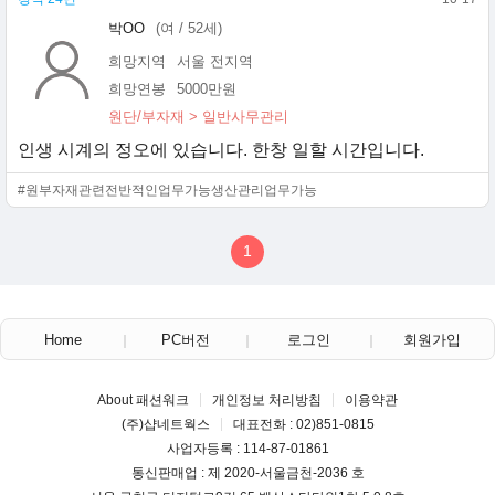
박OO
(여 / 52세)
희망지역
서울 전지역
희망연봉
5000만원
원단/부자재 > 일반사무관리
인생 시계의 정오에 있습니다. 한창 일할 시간입니다.
#원부자재관련전반적인업무가능생산관리업무가능
1
Home
PC버전
로그인
회원가입
About 패션워크
개인정보 처리방침
이용약관
(주)샵네트웍스
대표전화 : 02)851-0815
사업자등록 : 114-87-01861
통신판매업 : 제 2020-서울금천-2036 호