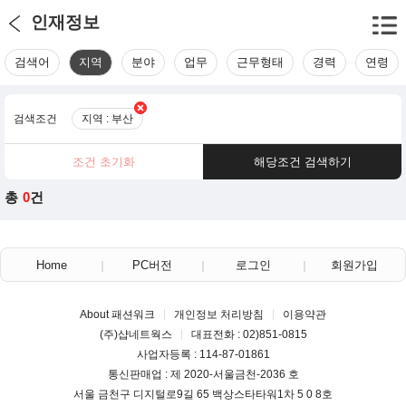
인재정보
검색어
지역
분야
업무
근무형태
경력
연령
검색조건
지역 : 부산
조건 초기화
해당조건 검색하기
총
0
건
Home
PC버전
로그인
회원가입
About 패션워크
개인정보 처리방침
이용약관
(주)샵네트웍스
대표전화 : 02)851-0815
사업자등록 : 114-87-01861
통신판매업 : 제 2020-서울금천-2036 호
서울 금천구 디지털로9길 65 백상스타타워1차 5 0 8호