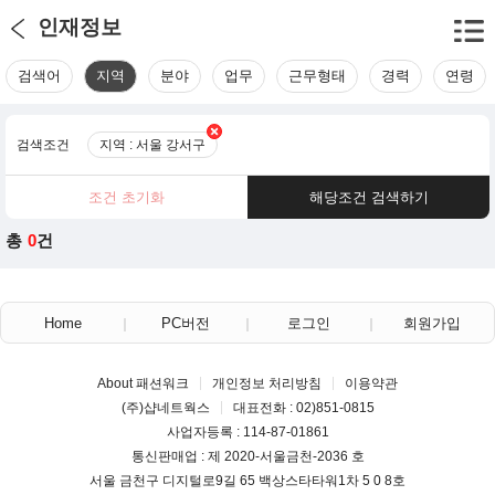
인재정보
검색어
지역
분야
업무
근무형태
경력
연령
검색조건
지역 : 서울 강서구
조건 초기화
해당조건 검색하기
총
0
건
Home
PC버전
로그인
회원가입
About 패션워크
개인정보 처리방침
이용약관
(주)샵네트웍스
대표전화 : 02)851-0815
사업자등록 : 114-87-01861
통신판매업 : 제 2020-서울금천-2036 호
서울 금천구 디지털로9길 65 백상스타타워1차 5 0 8호