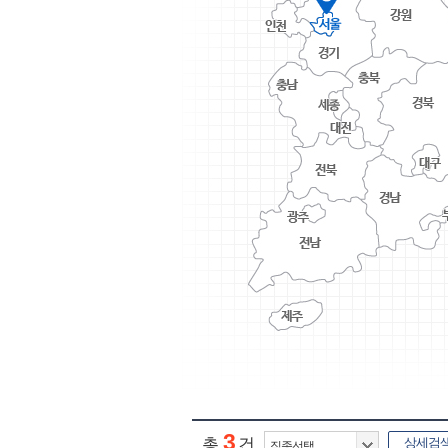
3
총
건
상세검색