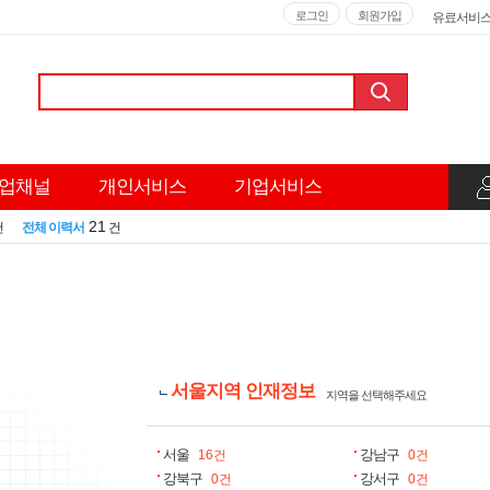
로그인
회원가입
유료서비
업채널
개인서비스
기업서비스
21
건
전체 이력서
건
서울지역
인재정보
지역을 선택해주세요
서울
강남구
16건
0건
강북구
강서구
0건
0건