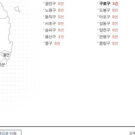
광진구
구로구
0건
3건
노원구
도봉구
0건
0건
동작구
마포구
0건
0건
서초구
성동구
0건
0건
송파구
양천구
0건
0건
용산구
은평구
1건
0건
중구
중랑구
0건
0건
으로 이동
등