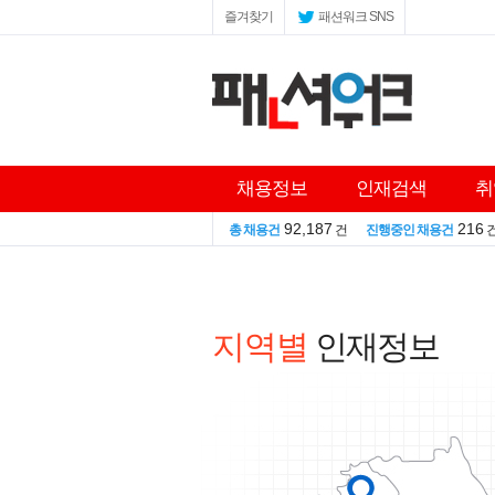
즐겨찾기
패션워크 SNS
채용정보
인재검색
취
92,187
216
총 채용건
건
진행중인 채용건
지역별
인재정보