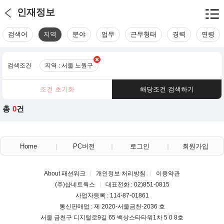
인재정보
검색어
지역
분야
업무
근무형태
경력
연령
검색조건
지역 : 서울 노원구
조건 초기화
해당조건 검색하기
총
0
건
Home
PC버전
로그인
회원가입
About 패션워크
개인정보 처리방침
이용약관
(주)샵네트웍스
대표전화 : 02)851-0815
사업자등록 : 114-87-01861
통신판매업 : 제 2020-서울금천-2036 호
서울 금천구 디지털로9길 65 백상스타타워1차 5 0 8호