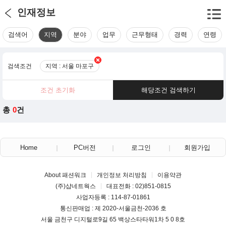
인재정보
검색어
지역
분야
업무
근무형태
경력
연령
검색조건
지역 : 서울 마포구
조건 초기화
해당조건 검색하기
총
0
건
Home
PC버전
로그인
회원가입
About 패션워크
개인정보 처리방침
이용약관
(주)샵네트웍스
대표전화 : 02)851-0815
사업자등록 : 114-87-01861
통신판매업 : 제 2020-서울금천-2036 호
서울 금천구 디지털로9길 65 백상스타타워1차 5 0 8호