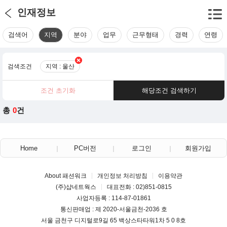
인재정보
검색어
지역
분야
업무
근무형태
경력
연령
검색조건
지역 : 울산
조건 초기화
해당조건 검색하기
총
0
건
Home
PC버전
로그인
회원가입
About 패션워크
개인정보 처리방침
이용약관
(주)샵네트웍스
대표전화 : 02)851-0815
사업자등록 : 114-87-01861
통신판매업 : 제 2020-서울금천-2036 호
서울 금천구 디지털로9길 65 백상스타타워1차 5 0 8호